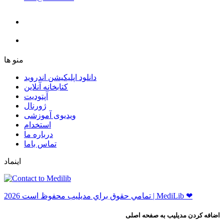
ﻣﻨﻮ ﻫﺎ
دانلود اپلیکیشن اندروید
ﮐﺘﺎﺑﺨﺎﻧﻪ ﺁﻧﻼﯾﻦ
ﺁﭘﺘﻮﺩﯾﺖ
ﮊﻭﺭﻧﺎﻝ
ویدیوی آموزشی
استخدام
درباره ما
ﺗﻤﺎﺱ ﺑﺎﻣﺎ
اینماد
ﺗﻤﺎﻣﻲ ﺣﻘﻮﻕ ﺑﺮاﻱ ﻣﺪﻳﻠﻴﺐ ﻣﺤﻔﻮﻅ اﺳﺖ 2026 | MediLib ❤
اضافه کردن مدیلیب به صفحه اصلی