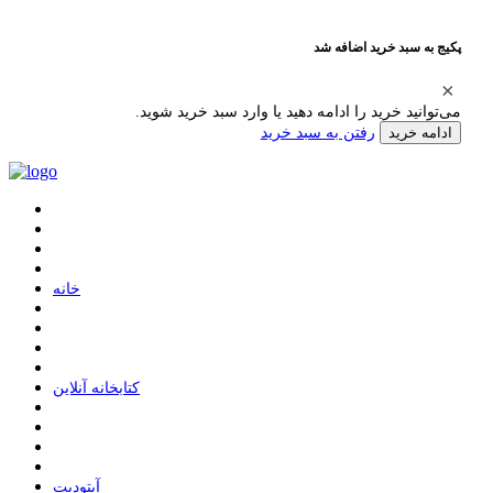
پکیج به سبد خرید اضافه شد
می‌توانید خرید را ادامه دهید یا وارد سبد خرید شوید.
رفتن به سبد خرید
ادامه خرید
ﺧﺎﻧﻪ
ﮐﺘﺎﺑﺨﺎﻧﻪ ﺁﻧﻼﯾﻦ
ﺁﭘﺘﻮﺩﯾﺖ