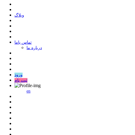
وبلاگ
ﺗﻤﺎﺱ ﺑﺎﻣﺎ
درباره ما
ورود
ثبت نام
en