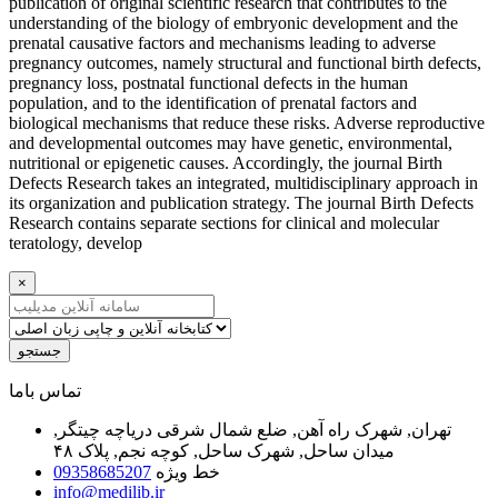
publication of original scientific research that contributes to the
understanding of the biology of embryonic development and the
prenatal causative factors and mechanisms leading to adverse
pregnancy outcomes, namely structural and functional birth defects,
pregnancy loss, postnatal functional defects in the human
population, and to the identification of prenatal factors and
biological mechanisms that reduce these risks. Adverse reproductive
and developmental outcomes may have genetic, environmental,
nutritional or epigenetic causes. Accordingly, the journal Birth
Defects Research takes an integrated, multidisciplinary approach in
its organization and publication strategy. The journal Birth Defects
Research contains separate sections for clinical and molecular
teratology, develop
×
جستجو
ﺗﻤﺎﺱ ﺑﺎﻣﺎ
تهران, شهرک راه آهن, ضلع شمال شرقی دریاچه چیتگر,
میدان ساحل, شهرک ساحل, کوچه نجم, پلاک ۴۸
خط ویژه
09358685207
info@medilib.ir