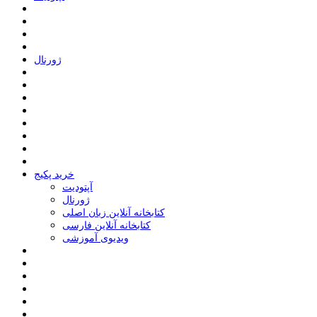
ﮊﻭﺭﻧﺎﻝ
خرید پکیج
ﺁﭘﺘﻮﺩﯾﺖ
ﮊﻭﺭﻧﺎﻝ
کتابخانه آنلاین زبان اصلی
کتابخانه آنلاین فارسی
ویدیوی آموزشی