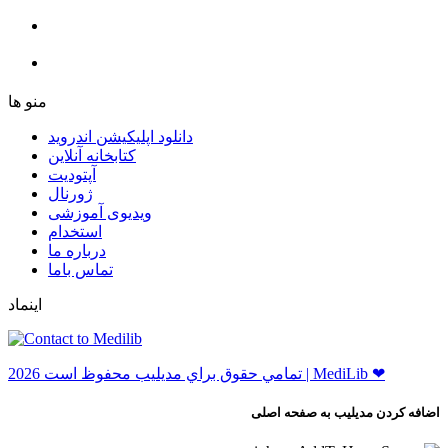
ﻣﻨﻮ ﻫﺎ
دانلود اپلیکیشن اندروید
ﮐﺘﺎﺑﺨﺎﻧﻪ ﺁﻧﻼﯾﻦ
ﺁﭘﺘﻮﺩﯾﺖ
ﮊﻭﺭﻧﺎﻝ
ویدیوی آموزشی
استخدام
درباره ما
ﺗﻤﺎﺱ ﺑﺎﻣﺎ
اینماد
ﺗﻤﺎﻣﻲ ﺣﻘﻮﻕ ﺑﺮاﻱ ﻣﺪﻳﻠﻴﺐ ﻣﺤﻔﻮﻅ اﺳﺖ 2026 | MediLib ❤
اضافه کردن مدیلیب به صفحه اصلی