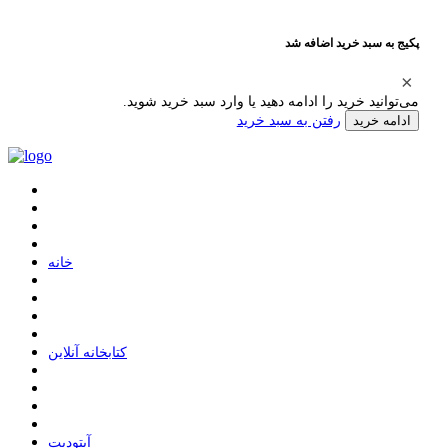
پکیج به سبد خرید اضافه شد
می‌توانید خرید را ادامه دهید یا وارد سبد خرید شوید.
رفتن به سبد خرید
ادامه خرید
ﺧﺎﻧﻪ
ﮐﺘﺎﺑﺨﺎﻧﻪ ﺁﻧﻼﯾﻦ
ﺁﭘﺘﻮﺩﯾﺖ