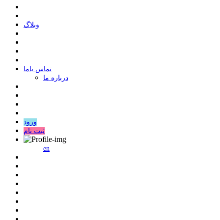
وبلاگ
ﺗﻤﺎﺱ ﺑﺎﻣﺎ
درباره ما
ورود
ثبت نام
en