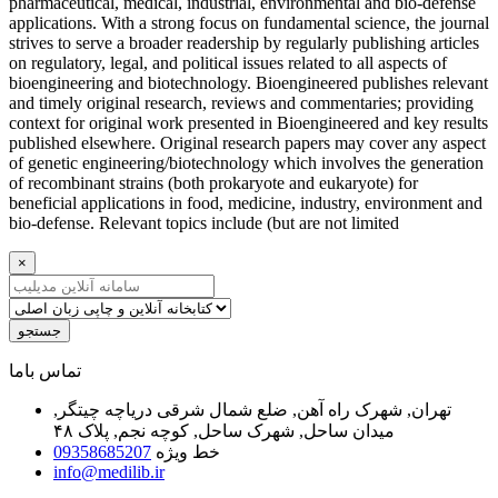
pharmaceutical, medical, industrial, environmental and bio-defense
applications. With a strong focus on fundamental science, the journal
strives to serve a broader readership by regularly publishing articles
on regulatory, legal, and political issues related to all aspects of
bioengineering and biotechnology. Bioengineered publishes relevant
and timely original research, reviews and commentaries; providing
context for original work presented in Bioengineered and key results
published elsewhere. Original research papers may cover any aspect
of genetic engineering/biotechnology which involves the generation
of recombinant strains (both prokaryote and eukaryote) for
beneficial applications in food, medicine, industry, environment and
bio-defense. Relevant topics include (but are not limited
×
جستجو
ﺗﻤﺎﺱ ﺑﺎﻣﺎ
تهران, شهرک راه آهن, ضلع شمال شرقی دریاچه چیتگر,
میدان ساحل, شهرک ساحل, کوچه نجم, پلاک ۴۸
خط ویژه
09358685207
info@medilib.ir