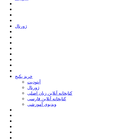
ﮊﻭﺭﻧﺎﻝ
خرید پکیج
ﺁﭘﺘﻮﺩﯾﺖ
ﮊﻭﺭﻧﺎﻝ
کتابخانه آنلاین زبان اصلی
کتابخانه آنلاین فارسی
ویدیوی آموزشی