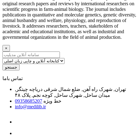
original research papers and reviews by international researchers on
scientific progress in farm-animal biology. The journal includes
publications in quantitative and molecular genetics, genetic diversity,
animal husbandry and welfare, physiology, and reproduction of
livestock. It addresses researchers, teachers, stakeholders of
academic and educational institutions, as well as industrial and
governmental organizations in the field of animal production.
×
جستجو
ﺗﻤﺎﺱ ﺑﺎﻣﺎ
تهران, شهرک راه آهن, ضلع شمال شرقی دریاچه چیتگر,
میدان ساحل, شهرک ساحل, کوچه نجم, پلاک ۴۸
خط ویژه
09358685207
info@medilib.ir