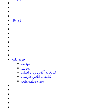
ﮊﻭﺭﻧﺎﻝ
خرید پکیج
ﺁﭘﺘﻮﺩﯾﺖ
ﮊﻭﺭﻧﺎﻝ
کتابخانه آنلاین زبان اصلی
کتابخانه آنلاین فارسی
ویدیوی آموزشی