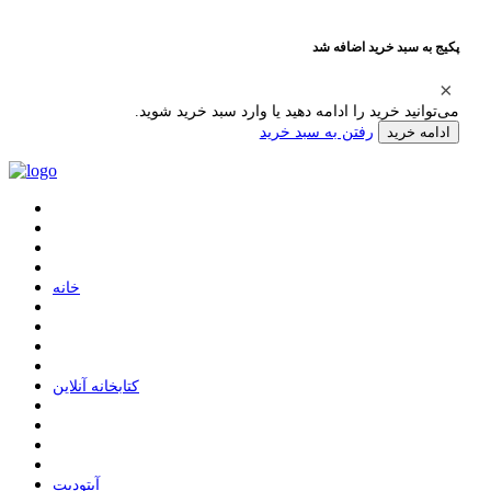
پکیج به سبد خرید اضافه شد
می‌توانید خرید را ادامه دهید یا وارد سبد خرید شوید.
رفتن به سبد خرید
ادامه خرید
ﺧﺎﻧﻪ
ﮐﺘﺎﺑﺨﺎﻧﻪ ﺁﻧﻼﯾﻦ
ﺁﭘﺘﻮﺩﯾﺖ