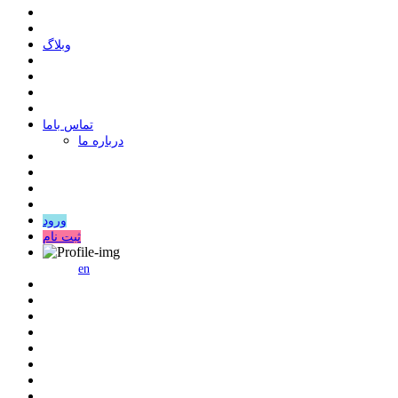
وبلاگ
ﺗﻤﺎﺱ ﺑﺎﻣﺎ
درباره ما
ورود
ثبت نام
en