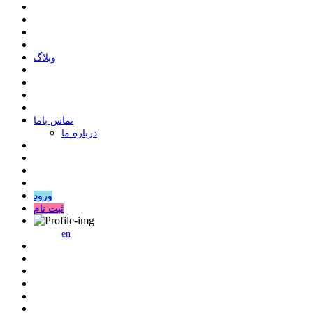
وبلاگ
ﺗﻤﺎﺱ ﺑﺎﻣﺎ
درباره ما
ورود
ثبت نام
en