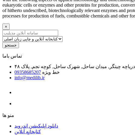
eukaryotic cells or enzymes and other proteins for production, conver
of hitherto undescribed, biotechnologically relevant enzymes and prot
processes for production of fuels, combustible chemicals and other 
×
جستجو
ﺗﻤﺎﺱ ﺑﺎﻣﺎ
یاچه چیتگر, میدان ساحل, شهرک ساحل, کوچه نجم, پلاک ۴۸
خط ویژه
09358685207
info@medilib.ir
ﻣﻨﻮ ﻫﺎ
دانلود اپلیکیشن اندروید
ﮐﺘﺎﺑﺨﺎﻧﻪ ﺁﻧﻼﯾﻦ