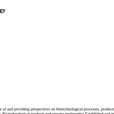
gy
ate of and providing perspectives on biotechnological processes, produ
: Biotechnological products and process engineering Established and in