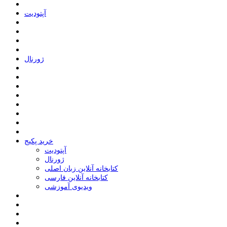
ﺁﭘﺘﻮﺩﯾﺖ
ﮊﻭﺭﻧﺎﻝ
خرید پکیج
ﺁﭘﺘﻮﺩﯾﺖ
ﮊﻭﺭﻧﺎﻝ
کتابخانه آنلاین زبان اصلی
کتابخانه آنلاین فارسی
ویدیوی آموزشی