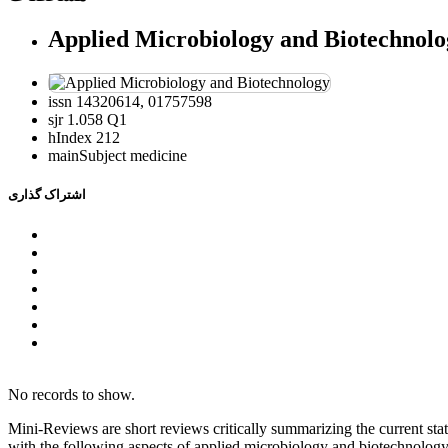
Applied Microbiology and Biotechnolo
issn
14320614, 01757598
sjr
1.058 Q1
hIndex
212
mainSubject
medicine
اشتراک گذاری
No records to show.
Mini-Reviews are short reviews critically summarizing the current st
with the following aspects of applied microbiology and biotechnology