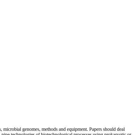
cts, microbial genomes, methods and equipment. Papers should deal
 pipe technologies of biotechnological processes using prokaryotic or