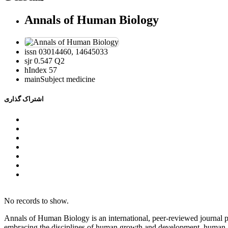
Annals of Human Biology
issn
03014460, 14645033
sjr
0.547 Q2
hIndex
57
mainSubject
medicine
اشتراک گذاری
No records to show.
Annals of Human Biology is an international, peer-reviewed journal pu
embracing the disciplines of human growth and development, human g