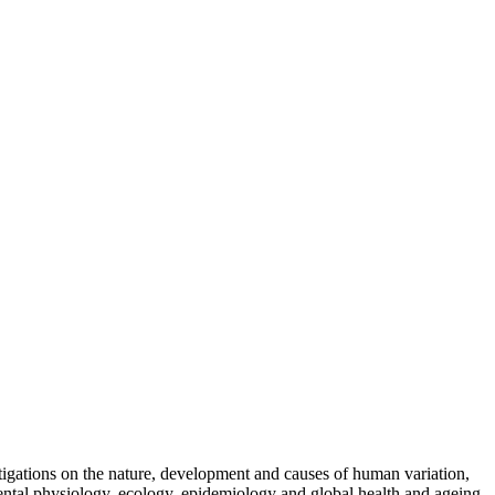
stigations on the nature, development and causes of human variation,
ntal physiology, ecology, epidemiology and global health and ageing