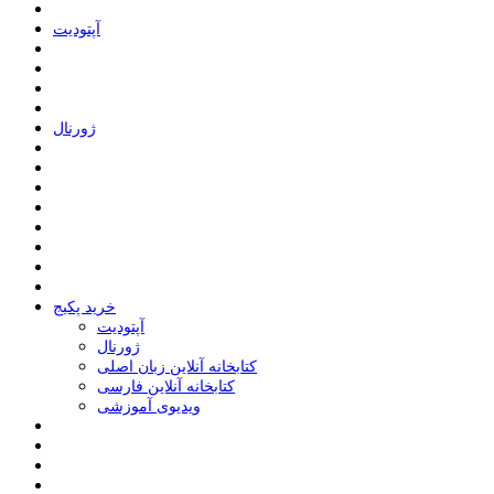
ﺁﭘﺘﻮﺩﯾﺖ
ﮊﻭﺭﻧﺎﻝ
خرید پکیج
ﺁﭘﺘﻮﺩﯾﺖ
ﮊﻭﺭﻧﺎﻝ
کتابخانه آنلاین زبان اصلی
کتابخانه آنلاین فارسی
ویدیوی آموزشی