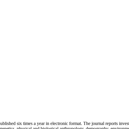
blished six times a year in electronic format. The journal reports inve
enetics, physical and biological anthropology, demography, environme