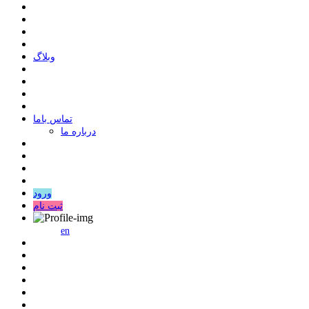
وبلاگ
ﺗﻤﺎﺱ ﺑﺎﻣﺎ
درباره ما
ورود
ثبت نام
en