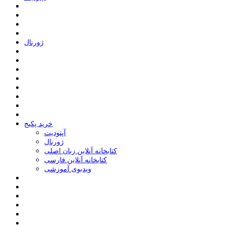
ﮊﻭﺭﻧﺎﻝ
خرید پکیج
ﺁﭘﺘﻮﺩﯾﺖ
ﮊﻭﺭﻧﺎﻝ
کتابخانه آنلاین زبان اصلی
کتابخانه آنلاین فارسی
ویدیوی آموزشی