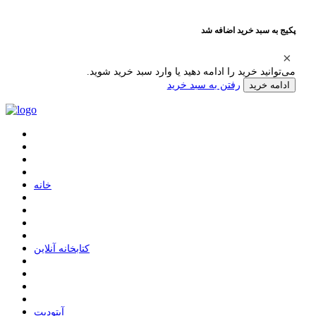
پکیج به سبد خرید اضافه شد
می‌توانید خرید را ادامه دهید یا وارد سبد خرید شوید.
رفتن به سبد خرید
ادامه خرید
ﺧﺎﻧﻪ
ﮐﺘﺎﺑﺨﺎﻧﻪ ﺁﻧﻼﯾﻦ
ﺁﭘﺘﻮﺩﯾﺖ