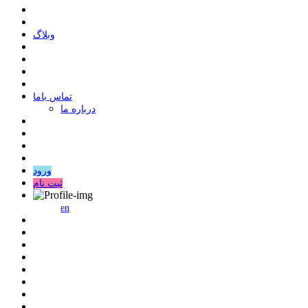
وبلاگ
ﺗﻤﺎﺱ ﺑﺎﻣﺎ
درباره ما
ورود
ثبت نام
en