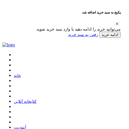
پکیج به سبد خرید اضافه شد
می‌توانید خرید را ادامه دهید یا وارد سبد خرید شوید.
رفتن به سبد خرید
ادامه خرید
ﺧﺎﻧﻪ
ﮐﺘﺎﺑﺨﺎﻧﻪ ﺁﻧﻼﯾﻦ
ﺁﭘﺘﻮﺩﯾﺖ