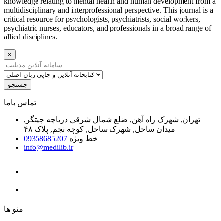
knowledge relating to mental health and human development from a
multidisciplinary and interprofessional perspective. This journal is a
critical resource for psychologists, psychiatrists, social workers,
psychiatric nurses, educators, and professionals in a broad range of
allied disciplines.
×
جستجو
ﺗﻤﺎﺱ ﺑﺎﻣﺎ
تهران, شهرک راه آهن, ضلع شمال شرقی دریاچه چیتگر,
میدان ساحل, شهرک ساحل, کوچه نجم, پلاک ۴۸
خط ویژه
09358685207
info@medilib.ir
ﻣﻨﻮ ﻫﺎ