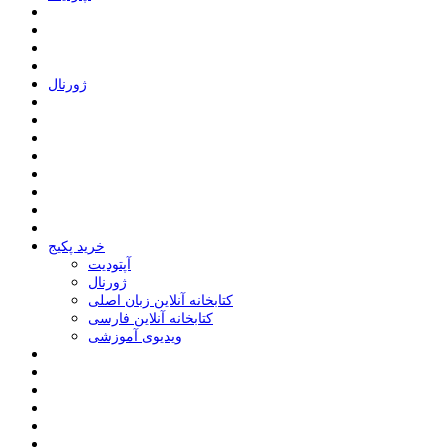
ﮊﻭﺭﻧﺎﻝ
خرید پکیج
ﺁﭘﺘﻮﺩﯾﺖ
ﮊﻭﺭﻧﺎﻝ
کتابخانه آنلاین زبان اصلی
کتابخانه آنلاین فارسی
ویدیوی آموزشی