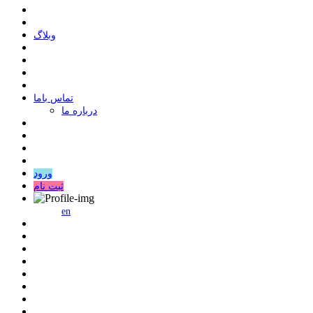
وبلاگ
ﺗﻤﺎﺱ ﺑﺎﻣﺎ
درباره ما
ورود
ثبت نام
en