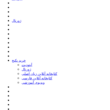
ﮊﻭﺭﻧﺎﻝ
خرید پکیج
ﺁﭘﺘﻮﺩﯾﺖ
ﮊﻭﺭﻧﺎﻝ
کتابخانه آنلاین زبان اصلی
کتابخانه آنلاین فارسی
ویدیوی آموزشی