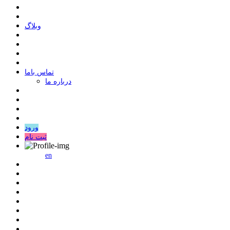
وبلاگ
ﺗﻤﺎﺱ ﺑﺎﻣﺎ
درباره ما
ورود
ثبت نام
en