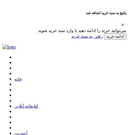
پکیج به سبد خرید اضافه شد
می‌توانید خرید را ادامه دهید یا وارد سبد خرید شوید.
رفتن به سبد خرید
ادامه خرید
ﺧﺎﻧﻪ
ﮐﺘﺎﺑﺨﺎﻧﻪ ﺁﻧﻼﯾﻦ
ﺁﭘﺘﻮﺩﯾﺖ