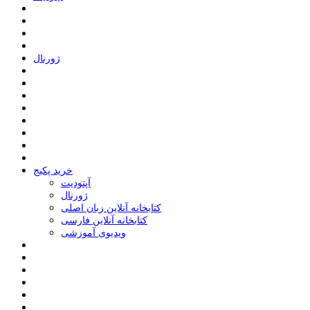
ﮊﻭﺭﻧﺎﻝ
خرید پکیج
ﺁﭘﺘﻮﺩﯾﺖ
ﮊﻭﺭﻧﺎﻝ
کتابخانه آنلاین زبان اصلی
کتابخانه آنلاین فارسی
ویدیوی آموزشی