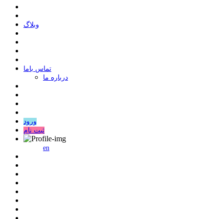
وبلاگ
ﺗﻤﺎﺱ ﺑﺎﻣﺎ
درباره ما
ورود
ثبت نام
en