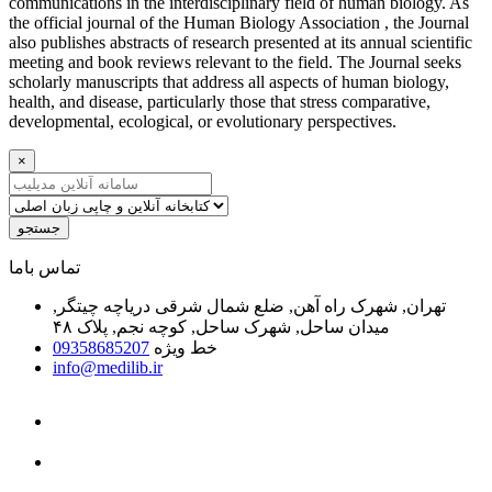
communications in the interdisciplinary field of human biology. As
the official journal of the Human Biology Association , the Journal
also publishes abstracts of research presented at its annual scientific
meeting and book reviews relevant to the field. The Journal seeks
scholarly manuscripts that address all aspects of human biology,
health, and disease, particularly those that stress comparative,
developmental, ecological, or evolutionary perspectives.
×
جستجو
ﺗﻤﺎﺱ ﺑﺎﻣﺎ
تهران, شهرک راه آهن, ضلع شمال شرقی دریاچه چیتگر,
میدان ساحل, شهرک ساحل, کوچه نجم, پلاک ۴۸
خط ویژه
09358685207
info@medilib.ir