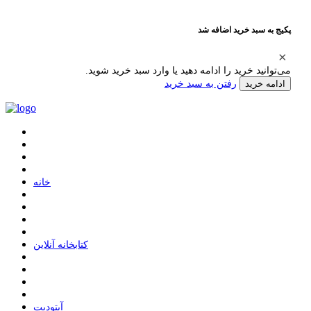
پکیج به سبد خرید اضافه شد
می‌توانید خرید را ادامه دهید یا وارد سبد خرید شوید.
رفتن به سبد خرید
ادامه خرید
ﺧﺎﻧﻪ
ﮐﺘﺎﺑﺨﺎﻧﻪ ﺁﻧﻼﯾﻦ
ﺁﭘﺘﻮﺩﯾﺖ