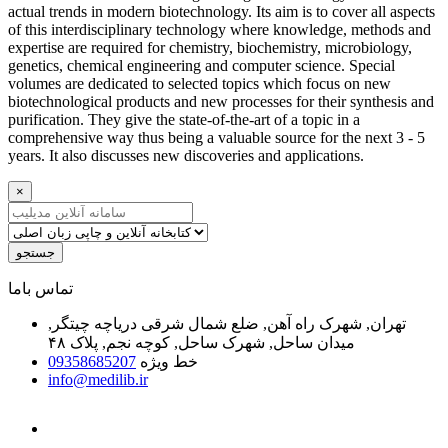
actual trends in modern biotechnology. Its aim is to cover all aspects
of this interdisciplinary technology where knowledge, methods and
expertise are required for chemistry, biochemistry, microbiology,
genetics, chemical engineering and computer science. Special
volumes are dedicated to selected topics which focus on new
biotechnological products and new processes for their synthesis and
purification. They give the state-of-the-art of a topic in a
comprehensive way thus being a valuable source for the next 3 - 5
years. It also discusses new discoveries and applications.
×
جستجو
ﺗﻤﺎﺱ ﺑﺎﻣﺎ
تهران, شهرک راه آهن, ضلع شمال شرقی دریاچه چیتگر,
میدان ساحل, شهرک ساحل, کوچه نجم, پلاک ۴۸
خط ویژه
09358685207
info@medilib.ir