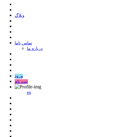
وبلاگ
ﺗﻤﺎﺱ ﺑﺎﻣﺎ
درباره ما
ورود
ثبت نام
en