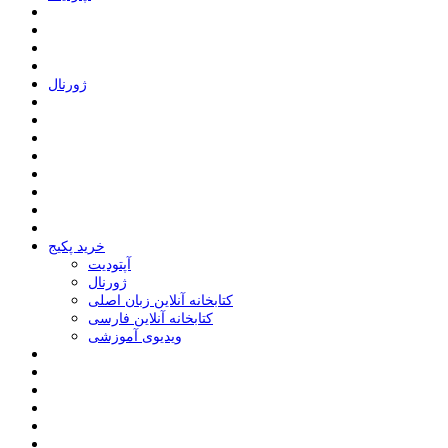
ﮊﻭﺭﻧﺎﻝ
خرید پکیج
ﺁﭘﺘﻮﺩﯾﺖ
ﮊﻭﺭﻧﺎﻝ
کتابخانه آنلاین زبان اصلی
کتابخانه آنلاین فارسی
ویدیوی آموزشی