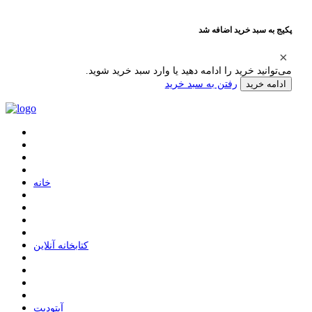
پکیج به سبد خرید اضافه شد
می‌توانید خرید را ادامه دهید یا وارد سبد خرید شوید.
رفتن به سبد خرید
ادامه خرید
ﺧﺎﻧﻪ
ﮐﺘﺎﺑﺨﺎﻧﻪ ﺁﻧﻼﯾﻦ
ﺁﭘﺘﻮﺩﯾﺖ