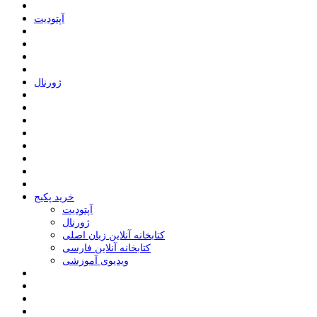
ﺁﭘﺘﻮﺩﯾﺖ
ﮊﻭﺭﻧﺎﻝ
خرید پکیج
ﺁﭘﺘﻮﺩﯾﺖ
ﮊﻭﺭﻧﺎﻝ
کتابخانه آنلاین زبان اصلی
کتابخانه آنلاین فارسی
ویدیوی آموزشی