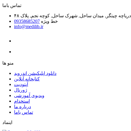
ﺗﻤﺎﺱ ﺑﺎﻣﺎ
یاچه چیتگر, میدان ساحل, شهرک ساحل, کوچه نجم, پلاک ۴۸
خط ویژه
09358685207
info@medilib.ir
ﻣﻨﻮ ﻫﺎ
دانلود اپلیکیشن اندروید
ﮐﺘﺎﺑﺨﺎﻧﻪ ﺁﻧﻼﯾﻦ
ﺁﭘﺘﻮﺩﯾﺖ
ﮊﻭﺭﻧﺎﻝ
ویدیوی آموزشی
استخدام
درباره ما
ﺗﻤﺎﺱ ﺑﺎﻣﺎ
اینماد