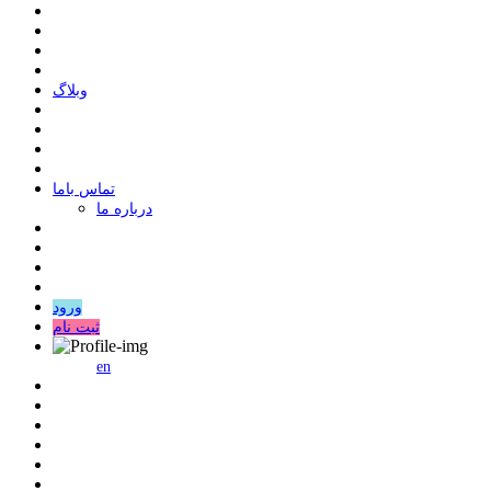
وبلاگ
ﺗﻤﺎﺱ ﺑﺎﻣﺎ
درباره ما
ورود
ثبت نام
en