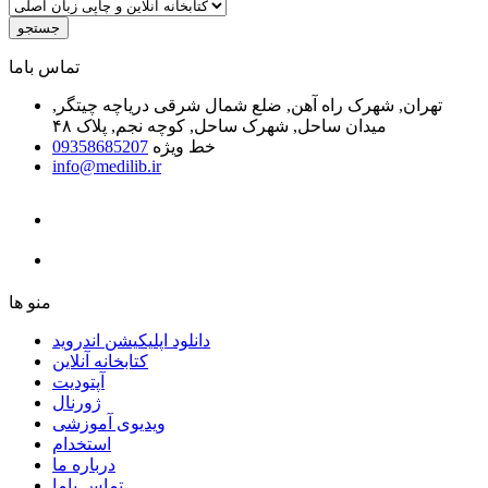
جستجو
ﺗﻤﺎﺱ ﺑﺎﻣﺎ
تهران, شهرک راه آهن, ضلع شمال شرقی دریاچه چیتگر,
میدان ساحل, شهرک ساحل, کوچه نجم, پلاک ۴۸
خط ویژه
09358685207
info@medilib.ir
ﻣﻨﻮ ﻫﺎ
دانلود اپلیکیشن اندروید
ﮐﺘﺎﺑﺨﺎﻧﻪ ﺁﻧﻼﯾﻦ
ﺁﭘﺘﻮﺩﯾﺖ
ﮊﻭﺭﻧﺎﻝ
ویدیوی آموزشی
استخدام
درباره ما
ﺗﻤﺎﺱ ﺑﺎﻣﺎ