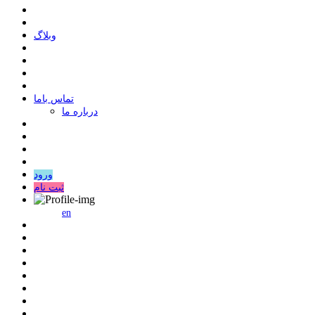
وبلاگ
ﺗﻤﺎﺱ ﺑﺎﻣﺎ
درباره ما
ورود
ثبت نام
en