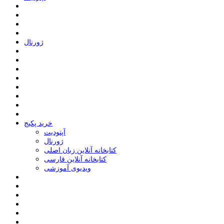
ﮊﻭﺭﻧﺎﻝ
خرید پکیج
ﺁﭘﺘﻮﺩﯾﺖ
ﮊﻭﺭﻧﺎﻝ
کتابخانه آنلاین زبان اصلی
کتابخانه آنلاین فارسی
ویدیوی آموزشی