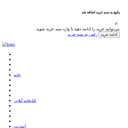
پکیج به سبد خرید اضافه شد
می‌توانید خرید را ادامه دهید یا وارد سبد خرید شوید.
رفتن به سبد خرید
ادامه خرید
ﺧﺎﻧﻪ
ﮐﺘﺎﺑﺨﺎﻧﻪ ﺁﻧﻼﯾﻦ
ﺁﭘﺘﻮﺩﯾﺖ