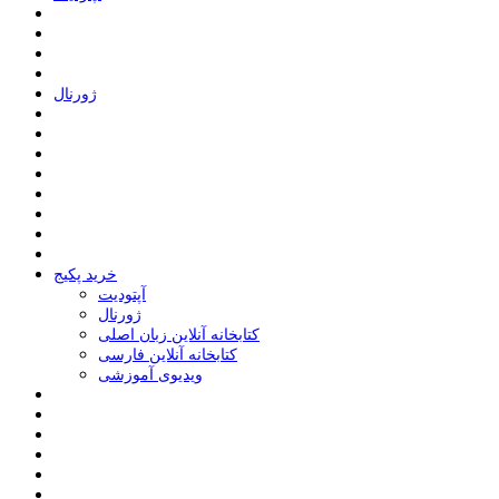
ﮊﻭﺭﻧﺎﻝ
خرید پکیج
ﺁﭘﺘﻮﺩﯾﺖ
ﮊﻭﺭﻧﺎﻝ
کتابخانه آنلاین زبان اصلی
کتابخانه آنلاین فارسی
ویدیوی آموزشی