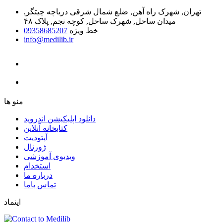
تهران, شهرک راه آهن, ضلع شمال شرقی دریاچه چیتگر,
میدان ساحل, شهرک ساحل, کوچه نجم, پلاک ۴۸
خط ویژه
09358685207
info@medilib.ir
ﻣﻨﻮ ﻫﺎ
دانلود اپلیکیشن اندروید
ﮐﺘﺎﺑﺨﺎﻧﻪ ﺁﻧﻼﯾﻦ
ﺁﭘﺘﻮﺩﯾﺖ
ﮊﻭﺭﻧﺎﻝ
ویدیوی آموزشی
استخدام
درباره ما
ﺗﻤﺎﺱ ﺑﺎﻣﺎ
اینماد