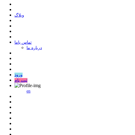
وبلاگ
ﺗﻤﺎﺱ ﺑﺎﻣﺎ
درباره ما
ورود
ثبت نام
en