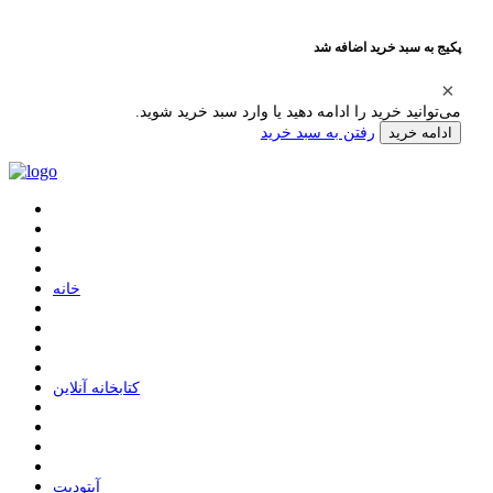
پکیج به سبد خرید اضافه شد
می‌توانید خرید را ادامه دهید یا وارد سبد خرید شوید.
رفتن به سبد خرید
ادامه خرید
ﺧﺎﻧﻪ
ﮐﺘﺎﺑﺨﺎﻧﻪ ﺁﻧﻼﯾﻦ
ﺁﭘﺘﻮﺩﯾﺖ