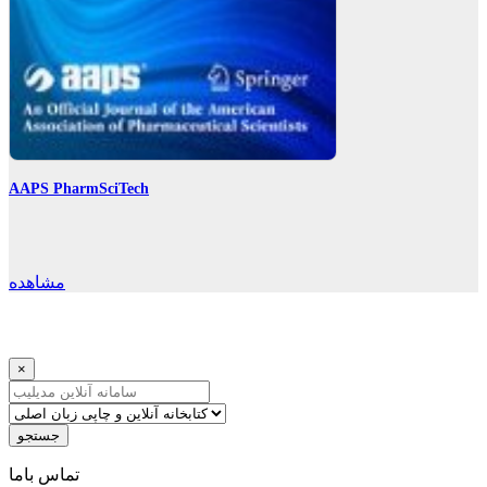
AAPS PharmSciTech
مشاهده
×
جستجو
ﺗﻤﺎﺱ ﺑﺎﻣﺎ