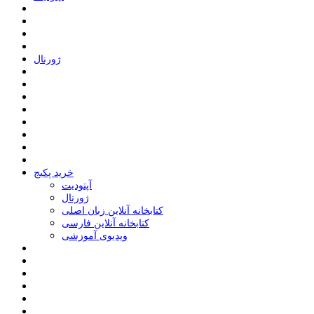
ﮊﻭﺭﻧﺎﻝ
خرید پکیج
ﺁﭘﺘﻮﺩﯾﺖ
ﮊﻭﺭﻧﺎﻝ
کتابخانه آنلاین زبان اصلی
کتابخانه آنلاین فارسی
ویدیوی آموزشی