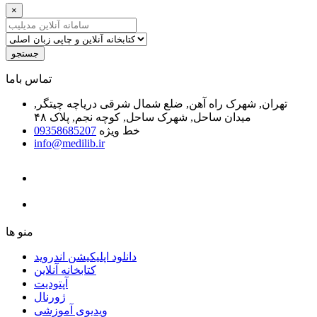
×
جستجو
ﺗﻤﺎﺱ ﺑﺎﻣﺎ
تهران, شهرک راه آهن, ضلع شمال شرقی دریاچه چیتگر,
میدان ساحل, شهرک ساحل, کوچه نجم, پلاک ۴۸
خط ویژه
09358685207
info@medilib.ir
ﻣﻨﻮ ﻫﺎ
دانلود اپلیکیشن اندروید
ﮐﺘﺎﺑﺨﺎﻧﻪ ﺁﻧﻼﯾﻦ
ﺁﭘﺘﻮﺩﯾﺖ
ﮊﻭﺭﻧﺎﻝ
ویدیوی آموزشی