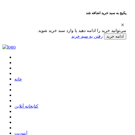
پکیج به سبد خرید اضافه شد
می‌توانید خرید را ادامه دهید یا وارد سبد خرید شوید.
رفتن به سبد خرید
ادامه خرید
ﺧﺎﻧﻪ
ﮐﺘﺎﺑﺨﺎﻧﻪ ﺁﻧﻼﯾﻦ
ﺁﭘﺘﻮﺩﯾﺖ