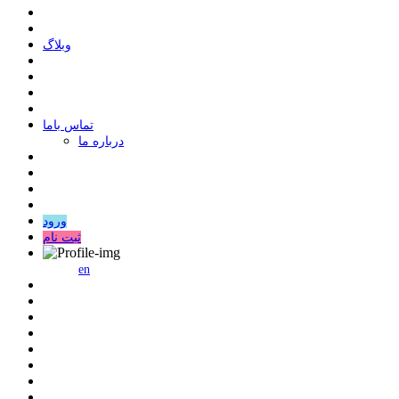
وبلاگ
ﺗﻤﺎﺱ ﺑﺎﻣﺎ
درباره ما
ورود
ثبت نام
en