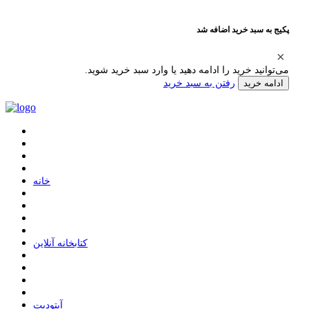
پکیج به سبد خرید اضافه شد
می‌توانید خرید را ادامه دهید یا وارد سبد خرید شوید.
رفتن به سبد خرید
ادامه خرید
ﺧﺎﻧﻪ
ﮐﺘﺎﺑﺨﺎﻧﻪ ﺁﻧﻼﯾﻦ
ﺁﭘﺘﻮﺩﯾﺖ