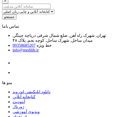
×
جستجو
ﺗﻤﺎﺱ ﺑﺎﻣﺎ
تهران, شهرک راه آهن, ضلع شمال شرقی دریاچه چیتگر,
میدان ساحل, شهرک ساحل, کوچه نجم, پلاک ۴۸
خط ویژه
09358685207
info@medilib.ir
ﻣﻨﻮ ﻫﺎ
دانلود اپلیکیشن اندروید
ﮐﺘﺎﺑﺨﺎﻧﻪ ﺁﻧﻼﯾﻦ
ﺁﭘﺘﻮﺩﯾﺖ
ﮊﻭﺭﻧﺎﻝ
ویدیوی آموزشی
استخدام