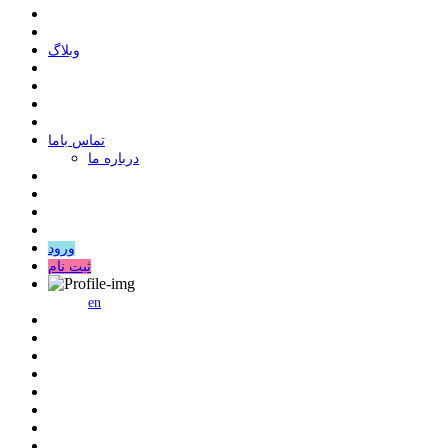
وبلاگ
ﺗﻤﺎﺱ ﺑﺎﻣﺎ
درباره ما
ورود
ثبت نام
en