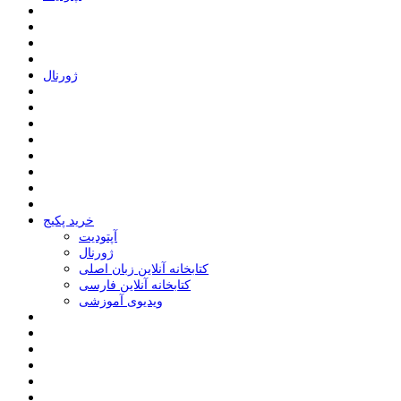
ﮊﻭﺭﻧﺎﻝ
خرید پکیج
ﺁﭘﺘﻮﺩﯾﺖ
ﮊﻭﺭﻧﺎﻝ
کتابخانه آنلاین زبان اصلی
کتابخانه آنلاین فارسی
ویدیوی آموزشی