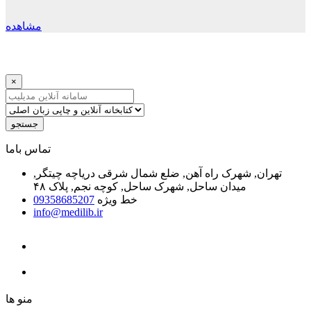
مشاهده
×
جستجو
ﺗﻤﺎﺱ ﺑﺎﻣﺎ
تهران, شهرک راه آهن, ضلع شمال شرقی دریاچه چیتگر,
میدان ساحل, شهرک ساحل, کوچه نجم, پلاک ۴۸
خط ویژه
09358685207
info@medilib.ir
ﻣﻨﻮ ﻫﺎ