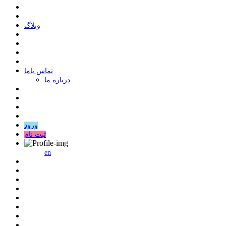
وبلاگ
ﺗﻤﺎﺱ ﺑﺎﻣﺎ
درباره ما
ورود
ثبت نام
en