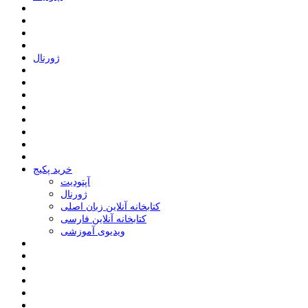
ﮊﻭﺭﻧﺎﻝ
خرید پکیج
ﺁﭘﺘﻮﺩﯾﺖ
ﮊﻭﺭﻧﺎﻝ
کتابخانه آنلاین زبان اصلی
کتابخانه آنلاین فارسی
ویدیوی آموزشی