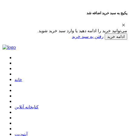
پکیج به سبد خرید اضافه شد
می‌توانید خرید را ادامه دهید یا وارد سبد خرید شوید.
رفتن به سبد خرید
ادامه خرید
ﺧﺎﻧﻪ
ﮐﺘﺎﺑﺨﺎﻧﻪ ﺁﻧﻼﯾﻦ
ﺁﭘﺘﻮﺩﯾﺖ