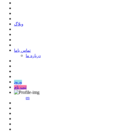
وبلاگ
ﺗﻤﺎﺱ ﺑﺎﻣﺎ
درباره ما
ورود
ثبت نام
en