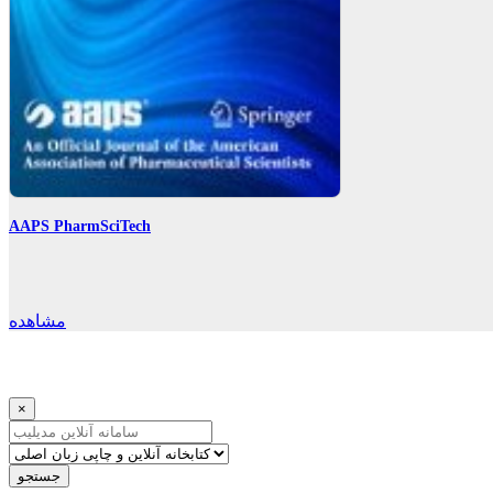
AAPS PharmSciTech
مشاهده
×
جستجو