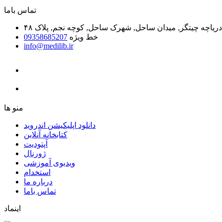
ﺗﻤﺎﺱ ﺑﺎﻣﺎ
یاچه چیتگر, میدان ساحل, شهرک ساحل, کوچه نجم, پلاک ۴۸
خط ویژه
09358685207
info@medilib.ir
ﻣﻨﻮ ﻫﺎ
دانلود اپلیکیشن اندروید
ﮐﺘﺎﺑﺨﺎﻧﻪ ﺁﻧﻼﯾﻦ
ﺁﭘﺘﻮﺩﯾﺖ
ﮊﻭﺭﻧﺎﻝ
ویدیوی آموزشی
استخدام
درباره ما
ﺗﻤﺎﺱ ﺑﺎﻣﺎ
اینماد