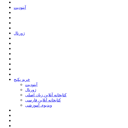
ﺁﭘﺘﻮﺩﯾﺖ
ﮊﻭﺭﻧﺎﻝ
خرید پکیج
ﺁﭘﺘﻮﺩﯾﺖ
ﮊﻭﺭﻧﺎﻝ
کتابخانه آنلاین زبان اصلی
کتابخانه آنلاین فارسی
ویدیوی آموزشی