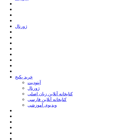
ﮊﻭﺭﻧﺎﻝ
خرید پکیج
ﺁﭘﺘﻮﺩﯾﺖ
ﮊﻭﺭﻧﺎﻝ
کتابخانه آنلاین زبان اصلی
کتابخانه آنلاین فارسی
ویدیوی آموزشی