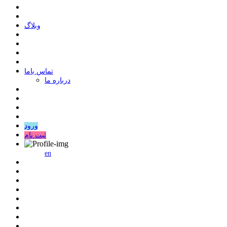
وبلاگ
ﺗﻤﺎﺱ ﺑﺎﻣﺎ
درباره ما
ورود
ثبت نام
en