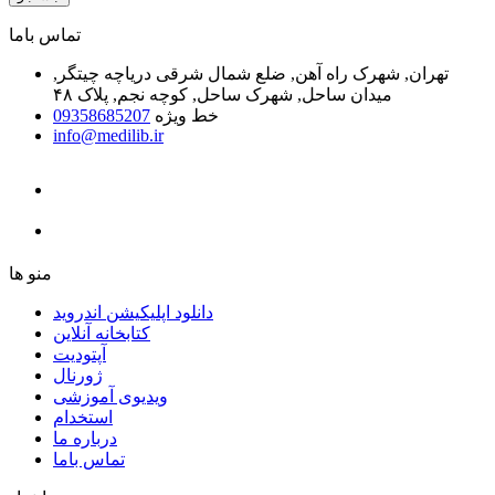
ﺗﻤﺎﺱ ﺑﺎﻣﺎ
تهران, شهرک راه آهن, ضلع شمال شرقی دریاچه چیتگر,
میدان ساحل, شهرک ساحل, کوچه نجم, پلاک ۴۸
خط ویژه
09358685207
info@medilib.ir
ﻣﻨﻮ ﻫﺎ
دانلود اپلیکیشن اندروید
ﮐﺘﺎﺑﺨﺎﻧﻪ ﺁﻧﻼﯾﻦ
ﺁﭘﺘﻮﺩﯾﺖ
ﮊﻭﺭﻧﺎﻝ
ویدیوی آموزشی
استخدام
درباره ما
ﺗﻤﺎﺱ ﺑﺎﻣﺎ