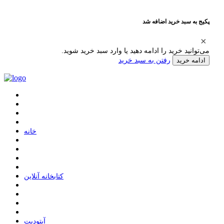
پکیج به سبد خرید اضافه شد
می‌توانید خرید را ادامه دهید یا وارد سبد خرید شوید.
رفتن به سبد خرید
ادامه خرید
ﺧﺎﻧﻪ
ﮐﺘﺎﺑﺨﺎﻧﻪ ﺁﻧﻼﯾﻦ
ﺁﭘﺘﻮﺩﯾﺖ