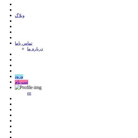
وبلاگ
ﺗﻤﺎﺱ ﺑﺎﻣﺎ
درباره ما
ورود
ثبت نام
en