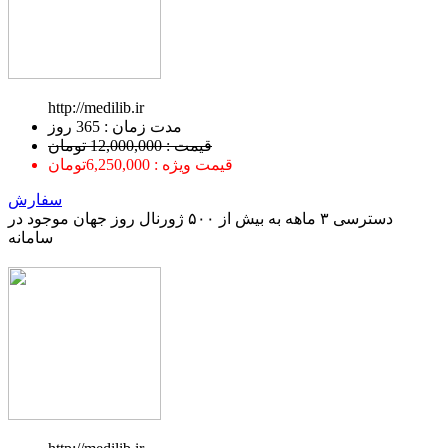
http://medilib.ir
ﻣﺪﺕ ﺯﻣﺎﻥ : 365 ﺭﻭﺯ
قیمت : 12,000,000 تومان
قیمت ویژه : 6,250,000تومان
سفارش
دسترسی ۳ ماهه به بیش از ۵۰۰ ژورنال روز جهان موجود در
سامانه