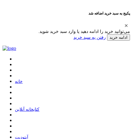
پکیج به سبد خرید اضافه شد
می‌توانید خرید را ادامه دهید یا وارد سبد خرید شوید.
رفتن به سبد خرید
ادامه خرید
ﺧﺎﻧﻪ
ﮐﺘﺎﺑﺨﺎﻧﻪ ﺁﻧﻼﯾﻦ
ﺁﭘﺘﻮﺩﯾﺖ