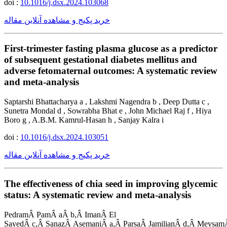
doi :
10.1016/j.dsx.2024.103068
خرید پکیج و مشاهده آنلاین مقاله
First-trimester fasting plasma glucose as a predictor
of subsequent gestational diabetes mellitus and
adverse fetomaternal outcomes: A systematic review
and meta-analysis
Saptarshi Bhattacharya a , Lakshmi Nagendra b , Deep Dutta c ,
Sunetra Mondal d , Sowrabha Bhat e , John Michael Raj f , Hiya
Boro g , A.B.M. Kamrul-Hasan h , Sanjay Kalra i
doi :
10.1016/j.dsx.2024.103051
خرید پکیج و مشاهده آنلاین مقاله
The effectiveness of chia seed in improving glycemic
status: A systematic review and meta-analysis
PedramÂ PamÂ aÂ b,Â ImanÂ El
SayedÂ c,Â SanazÂ AsemaniÂ a,Â ParsaÂ JamilianÂ d,Â Meysam