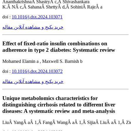
AnanthakrishnaÂ ShastryÂ c,Â Shivashankara
K.Â NÂ c,Â SahanaÂ ShettyÂ d,Â SohiniÂ RajeÂ a
doi :
10.1016/j.dsx.2024.103071
خرید پکیج و مشاهده آنلاین مقاله
Effect of fixed-ratio insulin combinations on
adherence in type 2 diabetes: Systematic review
Mohamed Elamin a , Maxwell S. Barnish b
doi :
10.1016/j.dsx.2024.103072
خرید پکیج و مشاهده آنلاین مقاله
Unique metabolomics characteristics for
distinguishing cirrhosis related to different liver
diseases: A systematic review and meta-analysis
LiuÂ YangÂ aÂ 1,Â FangÂ WangÂ aÂ 1,Â SijiaÂ LiuÂ aÂ 1,Â Z