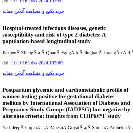
doi :
10.1016/j.dsx.2024.103052
خرید پکیج و مشاهده آنلاین مقاله
Hospital-treated infectious diseases, genetic
susceptibility and risk of type 2 diabetes: A
population-based longitudinal study
JiazhenÂ ZhengÂ a,Â QuanÂ YangÂ b,Â JinghanÂ HuangÂ cÂ d,
doi :
10.1016/j.dsx.2024.103063
خرید پکیج و مشاهده آنلاین مقاله
Postpartum glycemic and cardiometabolic profile of
women testing positive for gestational diabetes
mellitus by International Association of Diabetes and
Pregnancy Study Groups (IADPSG) but negative by
alternate criteria: Insights from CHIPâ€“F study
YashdeepÂ GuptaÂ a,Â AlpeshÂ GoyalÂ a,Â SamitaÂ AmbekarÂ a,