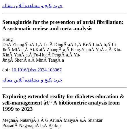
خرید پکیج و مشاهده آنلاین مقاله
Semaglutide for the prevention of atrial fibrillation:
A systematic review and meta-analysis
Hong-
DaÂ ZhangÂ aÂ 1,Â LeiÂ DingÂ aÂ 1,Â KeÂ LiuÂ b,Â Li-
JieÂ MiÂ a,Â Ai-KaiÂ ZhangÂ a,Â Feng-YuanÂ YuÂ a,Â Xin-
XinÂ YanÂ a,Â Fu-HuaÂ PengÂ a,Â Yu-
JingÂ ShenÂ a,Â MinÂ TangÂ a
doi :
10.1016/j.dsx.2024.103067
خرید پکیج و مشاهده آنلاین مقاله
Exploring extended reality for diabetes education &
self-management â€“ A bibliometric analysis from
1999 to 2023
MeghaÂ NatarajÂ a,Â G ArunÂ MaiyaÂ a,Â Shankar
PrasadÂ NagarajuÂ b,Â Barkur