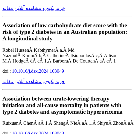
خرید پکیج و مشاهده آنلاین مقاله
Association of low carbohydrate diet score with the
risk of type 2 diabetes in an Australian population:
A longitudinal study
Robel HussenÂ KabthymerÂ a,Â Md
NazmulÂ KarimÂ b,Â CatherineÂ ItsiopoulosÂ c,Â Allison
M.Â HodgeÂ dÂ eÂ 1,Â BarboraÂ De CourtenÂ aÂ cÂ 1
doi :
10.1016/j.dsx.2024.103049
خرید پکیج و مشاهده آنلاین مقاله
Association between urate-lowering therapy
initiation and all-cause mortality in patients with
type 2 diabetes and asymptomatic hyperuricemia
RuixuanÂ ChenÂ aÂ 1,Â ShengÂ NieÂ aÂ 1,Â ShiyuÂ ZhouÂ aÂ 
doi :
10.1016/j.dsx.2024.103043