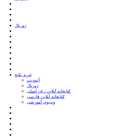
ﮊﻭﺭﻧﺎﻝ
خرید پکیج
ﺁﭘﺘﻮﺩﯾﺖ
ﮊﻭﺭﻧﺎﻝ
کتابخانه آنلاین زبان اصلی
کتابخانه آنلاین فارسی
ویدیوی آموزشی