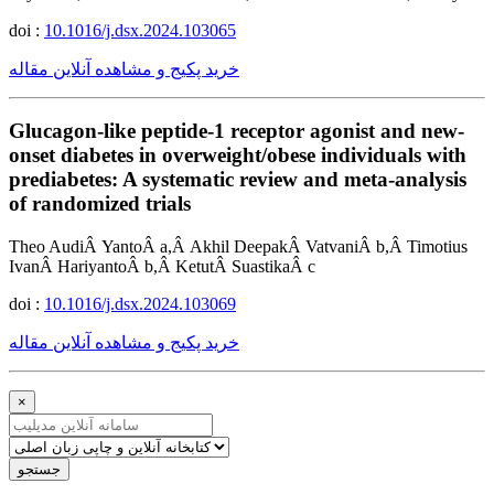
doi :
10.1016/j.dsx.2024.103065
خرید پکیج و مشاهده آنلاین مقاله
Glucagon-like peptide-1 receptor agonist and new-
onset diabetes in overweight/obese individuals with
prediabetes: A systematic review and meta-analysis
of randomized trials
Theo AudiÂ YantoÂ a,Â Akhil DeepakÂ VatvaniÂ b,Â Timotius
IvanÂ HariyantoÂ b,Â KetutÂ SuastikaÂ c
doi :
10.1016/j.dsx.2024.103069
خرید پکیج و مشاهده آنلاین مقاله
×
جستجو