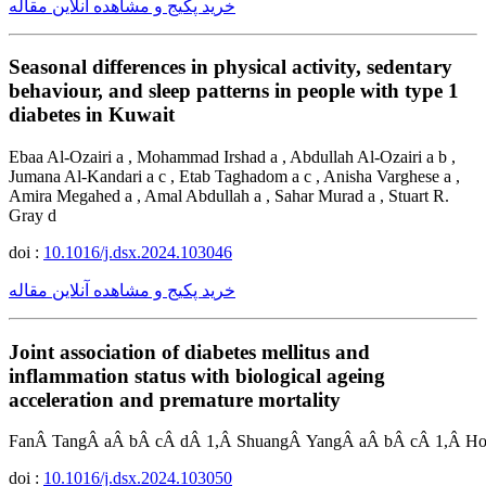
خرید پکیج و مشاهده آنلاین مقاله
Seasonal differences in physical activity, sedentary
behaviour, and sleep patterns in people with type 1
diabetes in Kuwait
Ebaa Al-Ozairi a , Mohammad Irshad a , Abdullah Al-Ozairi a b ,
Jumana Al-Kandari a c , Etab Taghadom a c , Anisha Varghese a ,
Amira Megahed a , Amal Abdullah a , Sahar Murad a , Stuart R.
Gray d
doi :
10.1016/j.dsx.2024.103046
خرید پکیج و مشاهده آنلاین مقاله
Joint association of diabetes mellitus and
inflammation status with biological ageing
acceleration and premature mortality
FanÂ TangÂ aÂ bÂ cÂ dÂ 1,Â ShuangÂ YangÂ aÂ bÂ cÂ 1,Â Ho
doi :
10.1016/j.dsx.2024.103050