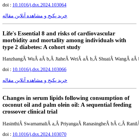
doi :
10.1016/j.dsx.2024.103064
خرید پکیج و مشاهده آنلاین مقاله
Life's Essential 8 and risks of cardiovascular
morbidity and mortality among individuals with
type 2 diabetes: A cohort study
HanzhangÂ WuÂ aÂ b,Â JiaheÂ WeiÂ aÂ b,Â ShuaiÂ WangÂ aÂ b
doi :
10.1016/j.dsx.2024.103066
خرید پکیج و مشاهده آنلاین مقاله
Changes in serum lipids following consumption of
coconut oil and palm olein oil: A sequential feeding
crossover clinical trial
HasinthiÂ SwarnamaliÂ a,Â PriyangaÂ RanasingheÂ bÂ c,Â Ranil
doi :
10.1016/j.dsx.2024.103070