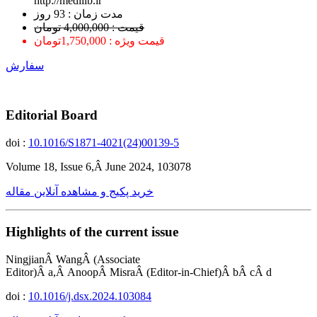
http://medilib.ir
ﻣﺪﺕ ﺯﻣﺎﻥ : 93 ﺭﻭﺯ
قیمت : 4,000,000 تومان
قیمت ویژه : 1,750,000تومان
سفارش
Editorial Board
doi :
10.1016/S1871-4021(24)00139-5
Volume 18, Issue 6,Â June 2024, 103078
خرید پکیج و مشاهده آنلاین مقاله
Highlights of the current issue
NingjianÂ WangÂ (Associate
Editor)Â a,Â AnoopÂ MisraÂ (Editor-in-Chief)Â bÂ cÂ d
doi :
10.1016/j.dsx.2024.103084