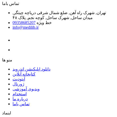
ﺗﻤﺎﺱ ﺑﺎﻣﺎ
تهران, شهرک راه آهن, ضلع شمال شرقی دریاچه چیتگر,
میدان ساحل, شهرک ساحل, کوچه نجم, پلاک ۴۸
خط ویژه
09358685207
info@medilib.ir
ﻣﻨﻮ ﻫﺎ
دانلود اپلیکیشن اندروید
ﮐﺘﺎﺑﺨﺎﻧﻪ ﺁﻧﻼﯾﻦ
ﺁﭘﺘﻮﺩﯾﺖ
ﮊﻭﺭﻧﺎﻝ
ویدیوی آموزشی
استخدام
درباره ما
ﺗﻤﺎﺱ ﺑﺎﻣﺎ
اینماد