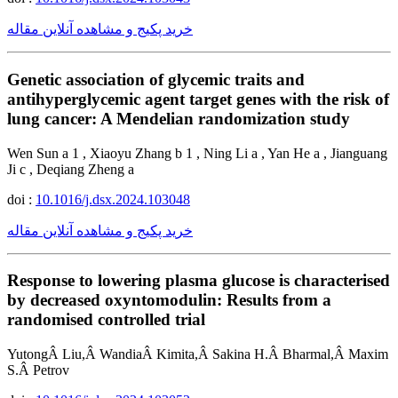
خرید پکیج و مشاهده آنلاین مقاله
Genetic association of glycemic traits and
antihyperglycemic agent target genes with the risk of
lung cancer: A Mendelian randomization study
Wen Sun a 1 , Xiaoyu Zhang b 1 , Ning Li a , Yan He a , Jianguang
Ji c , Deqiang Zheng a
doi :
10.1016/j.dsx.2024.103048
خرید پکیج و مشاهده آنلاین مقاله
Response to lowering plasma glucose is characterised
by decreased oxyntomodulin: Results from a
randomised controlled trial
YutongÂ Liu,Â WandiaÂ Kimita,Â Sakina H.Â Bharmal,Â Maxim
S.Â Petrov