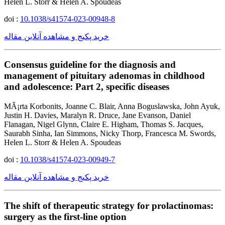
Helen L. Storr & Helen A. Spoudeas
doi :
10.1038/s41574-023-00948-8
خرید پکیج و مشاهده آنلاین مقاله
Consensus guideline for the diagnosis and
management of pituitary adenomas in childhood
and adolescence: Part 2, specific diseases
MÃ¡rta Korbonits, Joanne C. Blair, Anna Boguslawska, John Ayuk,
Justin H. Davies, Maralyn R. Druce, Jane Evanson, Daniel
Flanagan, Nigel Glynn, Claire E. Higham, Thomas S. Jacques,
Saurabh Sinha, Ian Simmons, Nicky Thorp, Francesca M. Swords,
Helen L. Storr & Helen A. Spoudeas
doi :
10.1038/s41574-023-00949-7
خرید پکیج و مشاهده آنلاین مقاله
The shift of therapeutic strategy for prolactinomas:
surgery as the first-line option