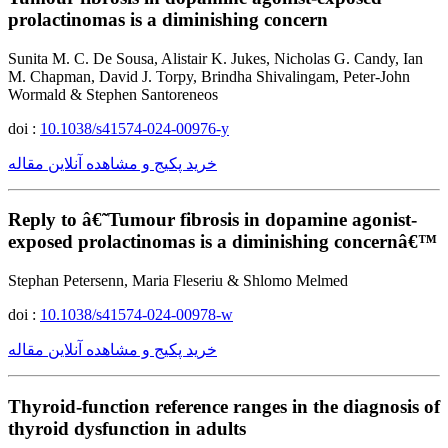
prolactinomas is a diminishing concern
Sunita M. C. De Sousa, Alistair K. Jukes, Nicholas G. Candy, Ian
M. Chapman, David J. Torpy, Brindha Shivalingam, Peter-John
Wormald & Stephen Santoreneos
doi :
10.1038/s41574-024-00976-y
خرید پکیج و مشاهده آنلاین مقاله
Reply to â€˜Tumour fibrosis in dopamine agonist-
exposed prolactinomas is a diminishing concernâ€™
Stephan Petersenn, Maria Fleseriu & Shlomo Melmed
doi :
10.1038/s41574-024-00978-w
خرید پکیج و مشاهده آنلاین مقاله
Thyroid-function reference ranges in the diagnosis of
thyroid dysfunction in adults