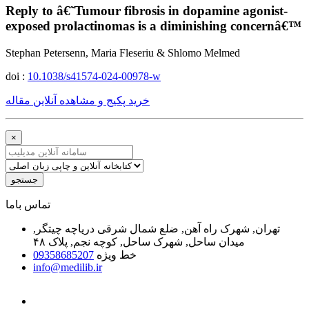
Reply to â€˜Tumour fibrosis in dopamine agonist-
exposed prolactinomas is a diminishing concernâ€™
Stephan Petersenn, Maria Fleseriu & Shlomo Melmed
doi :
10.1038/s41574-024-00978-w
خرید پکیج و مشاهده آنلاین مقاله
×
جستجو
ﺗﻤﺎﺱ ﺑﺎﻣﺎ
تهران, شهرک راه آهن, ضلع شمال شرقی دریاچه چیتگر,
میدان ساحل, شهرک ساحل, کوچه نجم, پلاک ۴۸
خط ویژه
09358685207
info@medilib.ir