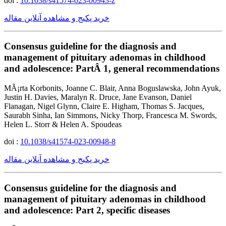
doi :
10.1038/s41574-023-00943-z
خرید پکیج و مشاهده آنلاین مقاله
Consensus guideline for the diagnosis and
management of pituitary adenomas in childhood
and adolescence: PartÂ 1, general recommendations
MÃ¡rta Korbonits, Joanne C. Blair, Anna Boguslawska, John Ayuk,
Justin H. Davies, Maralyn R. Druce, Jane Evanson, Daniel
Flanagan, Nigel Glynn, Claire E. Higham, Thomas S. Jacques,
Saurabh Sinha, Ian Simmons, Nicky Thorp, Francesca M. Swords,
Helen L. Storr & Helen A. Spoudeas
doi :
10.1038/s41574-023-00948-8
خرید پکیج و مشاهده آنلاین مقاله
Consensus guideline for the diagnosis and
management of pituitary adenomas in childhood
and adolescence: Part 2, specific diseases