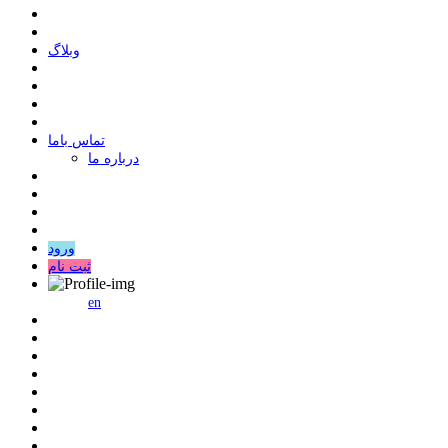
وبلاگ
ﺗﻤﺎﺱ ﺑﺎﻣﺎ
درباره ما
ورود
ثبت نام
en