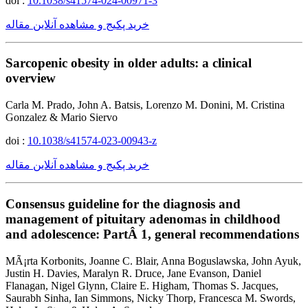
doi :
10.1038/s41574-024-00971-3
خرید پکیج و مشاهده آنلاین مقاله
Sarcopenic obesity in older adults: a clinical
overview
Carla M. Prado, John A. Batsis, Lorenzo M. Donini, M. Cristina
Gonzalez & Mario Siervo
doi :
10.1038/s41574-023-00943-z
خرید پکیج و مشاهده آنلاین مقاله
Consensus guideline for the diagnosis and
management of pituitary adenomas in childhood
and adolescence: PartÂ 1, general recommendations
MÃ¡rta Korbonits, Joanne C. Blair, Anna Boguslawska, John Ayuk,
Justin H. Davies, Maralyn R. Druce, Jane Evanson, Daniel
Flanagan, Nigel Glynn, Claire E. Higham, Thomas S. Jacques,
Saurabh Sinha, Ian Simmons, Nicky Thorp, Francesca M. Swords,