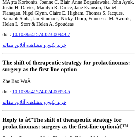
MÃ¡rta Korbonits, Joanne C. Blair, Anna Boguslawska, John Ayuk,
Justin H. Davies, Maralyn R. Druce, Jane Evanson, Daniel
Flanagan, Nigel Glynn, Claire E. Higham, Thomas S. Jacques,
Saurabh Sinha, Ian Simmons, Nicky Thorp, Francesca M. Swords,
Helen L. Storr & Helen A. Spoudeas
doi :
10.1038/s41574-023-00949-7
خرید پکیج و مشاهده آنلاین مقاله
The shift of therapeutic strategy for prolactinomas:
surgery as the first-line option
Zhe Bao WuÂ
doi :
10.1038/s41574-024-00953-5
خرید پکیج و مشاهده آنلاین مقاله
Reply to â€˜The shift of therapeutic strategy for
prolactinomas: surgery as the first-line optionâ€™