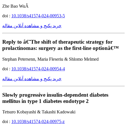
Zhe Bao WuÂ
doi :
10.1038/s41574-024-00953-5
خرید پکیج و مشاهده آنلاین مقاله
Reply to â€˜The shift of therapeutic strategy for
prolactinomas: surgery as the first-line optionâ€™
Stephan Petersenn, Maria Fleseriu & Shlomo Melmed
doi :
10.1038/s41574-024-00954-4
خرید پکیج و مشاهده آنلاین مقاله
Slowly progressive insulin-dependent diabetes
mellitus in type 1 diabetes endotype 2
Tetsuro Kobayashi & Takashi Kadowaki
doi :
10.1038/s41574-024-00975-z