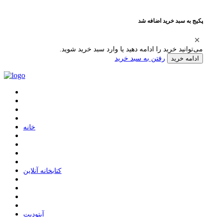
پکیج به سبد خرید اضافه شد
می‌توانید خرید را ادامه دهید یا وارد سبد خرید شوید.
رفتن به سبد خرید
ادامه خرید
ﺧﺎﻧﻪ
ﮐﺘﺎﺑﺨﺎﻧﻪ ﺁﻧﻼﯾﻦ
ﺁﭘﺘﻮﺩﯾﺖ