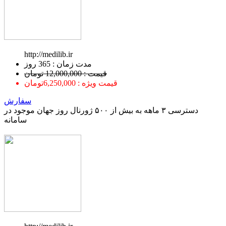
http://medilib.ir
ﻣﺪﺕ ﺯﻣﺎﻥ : 365 ﺭﻭﺯ
قیمت : 12,000,000 تومان
قیمت ویژه : 6,250,000تومان
سفارش
دسترسی ۳ ماهه به بیش از ۵۰۰ ژورنال روز جهان موجود در
سامانه