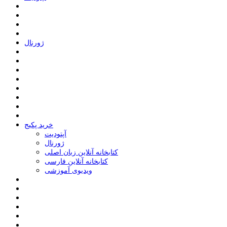
ﮊﻭﺭﻧﺎﻝ
خرید پکیج
ﺁﭘﺘﻮﺩﯾﺖ
ﮊﻭﺭﻧﺎﻝ
کتابخانه آنلاین زبان اصلی
کتابخانه آنلاین فارسی
ویدیوی آموزشی