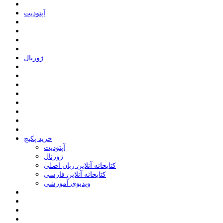
ﺁﭘﺘﻮﺩﯾﺖ
ﮊﻭﺭﻧﺎﻝ
خرید پکیج
ﺁﭘﺘﻮﺩﯾﺖ
ﮊﻭﺭﻧﺎﻝ
کتابخانه آنلاین زبان اصلی
کتابخانه آنلاین فارسی
ویدیوی آموزشی