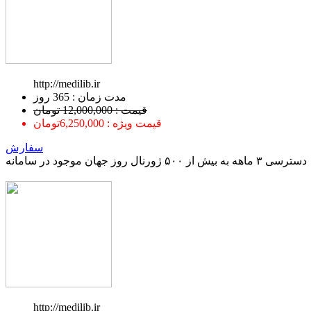
http://medilib.ir
ﻣﺪﺕ ﺯﻣﺎﻥ : 365 ﺭﻭﺯ
قیمت : 12,000,000 تومان
قیمت ویژه : 6,250,000تومان
سفارش
دسترسی ۳ ماهه به بیش از ۵۰۰ ژورنال روز جهان موجود در سامانه
http://medilib.ir