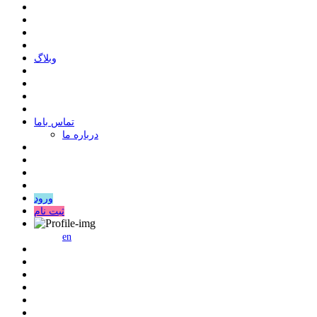
وبلاگ
ﺗﻤﺎﺱ ﺑﺎﻣﺎ
درباره ما
ورود
ثبت نام
en