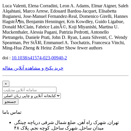
Luca Valenti, Elena Corradini, Leon A. Adams, Elmar Aigner, Saleh
Alqahtani, Marco Arrese, Edouard Bardou-Jacquet, Elisabetta
Bugianesi, Jose-Manuel Fernandez-Real, Domenico Girelli, Hannes
HagstrÃ¶m, Benjamin Henninger, Kris Kowdley, Guido Ligabue,
Donald McClain, Fabrice LainÃ©, Koji Miyanishi, Martina U.
Muckenthaler, Alessia Pagani, Patrizia Pedrotti, Antonello
Pietrangelo, Daniele Prati, John D. Ryan, Laura Silvestri, C. Wendy
Spearman, Per StÃ¥l, Emmanuel A. Tsochatzis, Francesca Vinchi,
Ming-Hua Zheng & Heinz Zoller Show fewer authors
doi :
10.1038/s41574-023-00940-2
خرید پکیج و مشاهده آنلاین مقاله
×
جستجو
ﺗﻤﺎﺱ ﺑﺎﻣﺎ
تهران, شهرک راه آهن, ضلع شمال شرقی دریاچه چیتگر,
میدان ساحل, شهرک ساحل, کوچه نجم, پلاک ۴۸