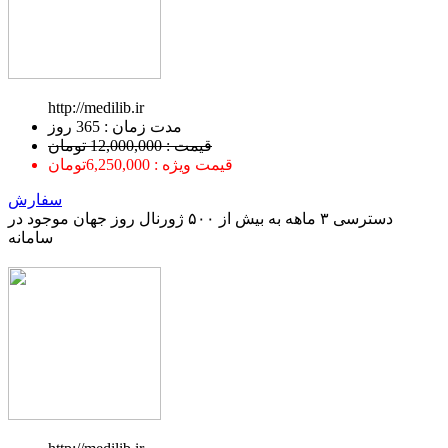
http://medilib.ir
ﻣﺪﺕ ﺯﻣﺎﻥ : 365 ﺭﻭﺯ
قیمت : 12,000,000 تومان
قیمت ویژه : 6,250,000تومان
سفارش
دسترسی ۳ ماهه به بیش از ۵۰۰ ژورنال روز جهان موجود در
سامانه