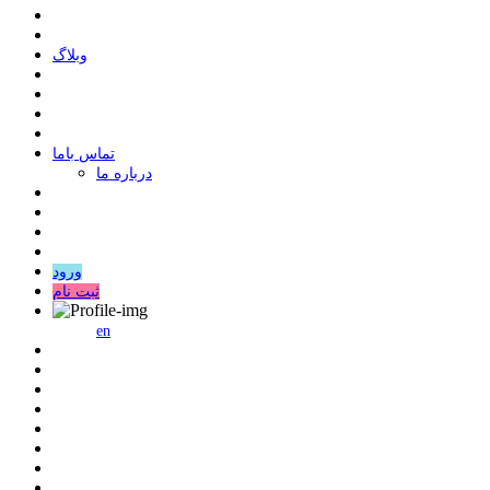
وبلاگ
ﺗﻤﺎﺱ ﺑﺎﻣﺎ
درباره ما
ورود
ثبت نام
en