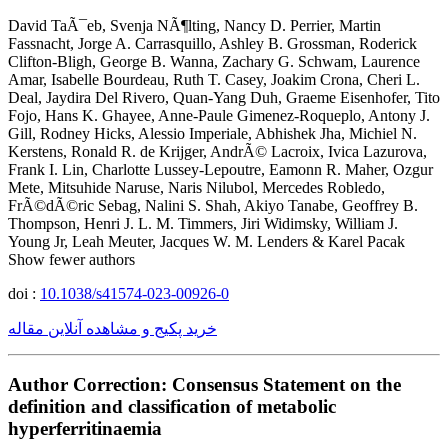
David TaÃ¯eb, Svenja NÃ¶lting, Nancy D. Perrier, Martin
Fassnacht, Jorge A. Carrasquillo, Ashley B. Grossman, Roderick
Clifton-Bligh, George B. Wanna, Zachary G. Schwam, Laurence
Amar, Isabelle Bourdeau, Ruth T. Casey, Joakim Crona, Cheri L.
Deal, Jaydira Del Rivero, Quan-Yang Duh, Graeme Eisenhofer, Tito
Fojo, Hans K. Ghayee, Anne-Paule Gimenez-Roqueplo, Antony J.
Gill, Rodney Hicks, Alessio Imperiale, Abhishek Jha, Michiel N.
Kerstens, Ronald R. de Krijger, AndrÃ© Lacroix, Ivica Lazurova,
Frank I. Lin, Charlotte Lussey-Lepoutre, Eamonn R. Maher, Ozgur
Mete, Mitsuhide Naruse, Naris Nilubol, Mercedes Robledo,
FrÃ©dÃ©ric Sebag, Nalini S. Shah, Akiyo Tanabe, Geoffrey B.
Thompson, Henri J. L. M. Timmers, Jiri Widimsky, William J.
Young Jr, Leah Meuter, Jacques W. M. Lenders & Karel Pacak
Show fewer authors
doi :
10.1038/s41574-023-00926-0
خرید پکیج و مشاهده آنلاین مقاله
Author Correction: Consensus Statement on the
definition and classification of metabolic
hyperferritinaemia