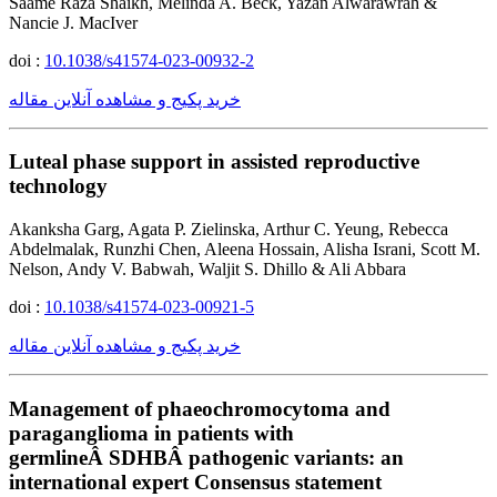
Saame Raza Shaikh, Melinda A. Beck, Yazan Alwarawrah &
Nancie J. MacIver
doi :
10.1038/s41574-023-00932-2
خرید پکیج و مشاهده آنلاین مقاله
Luteal phase support in assisted reproductive
technology
Akanksha Garg, Agata P. Zielinska, Arthur C. Yeung, Rebecca
Abdelmalak, Runzhi Chen, Aleena Hossain, Alisha Israni, Scott M.
Nelson, Andy V. Babwah, Waljit S. Dhillo & Ali Abbara
doi :
10.1038/s41574-023-00921-5
خرید پکیج و مشاهده آنلاین مقاله
Management of phaeochromocytoma and
paraganglioma in patients with
germlineÂ SDHBÂ pathogenic variants: an
international expert Consensus statement