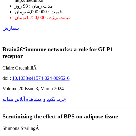
http://medilib.ir
ﻣﺪﺕ ﺯﻣﺎﻥ : 93 ﺭﻭﺯ
قیمت : 4,000,000 تومان
قیمت ویژه : 1,750,000تومان
سفارش
Brainâ€“immune networks: a role for GLP1
receptor
Claire GreenhillÂ
doi :
10.1038/s41574-024-00952-6
Volume 20 Issue 3, March 2024
خرید پکیج و مشاهده آنلاین مقاله
Scrutinizing the effect of BPS on adipose tissue
Shimona StarlingÂ