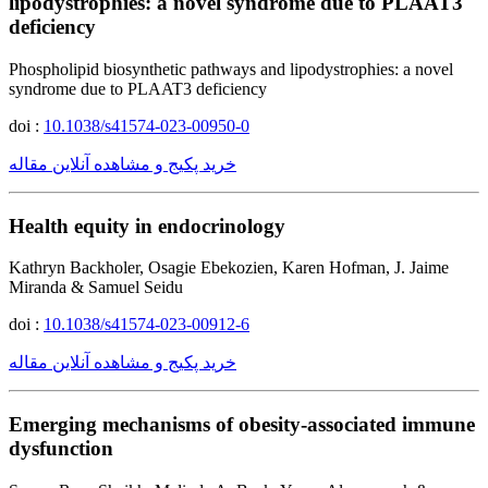
lipodystrophies: a novel syndrome due to PLAAT3
deficiency
Phospholipid biosynthetic pathways and lipodystrophies: a novel
syndrome due to PLAAT3 deficiency
doi :
10.1038/s41574-023-00950-0
خرید پکیج و مشاهده آنلاین مقاله
Health equity in endocrinology
Kathryn Backholer, Osagie Ebekozien, Karen Hofman, J. Jaime
Miranda & Samuel Seidu
doi :
10.1038/s41574-023-00912-6
خرید پکیج و مشاهده آنلاین مقاله
Emerging mechanisms of obesity-associated immune
dysfunction