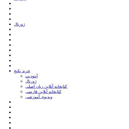
ﮊﻭﺭﻧﺎﻝ
خرید پکیج
ﺁﭘﺘﻮﺩﯾﺖ
ﮊﻭﺭﻧﺎﻝ
کتابخانه آنلاین زبان اصلی
کتابخانه آنلاین فارسی
ویدیوی آموزشی