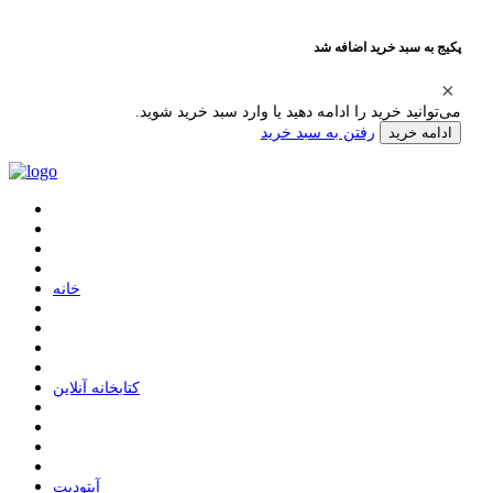
پکیج به سبد خرید اضافه شد
می‌توانید خرید را ادامه دهید یا وارد سبد خرید شوید.
رفتن به سبد خرید
ادامه خرید
ﺧﺎﻧﻪ
ﮐﺘﺎﺑﺨﺎﻧﻪ ﺁﻧﻼﯾﻦ
ﺁﭘﺘﻮﺩﯾﺖ