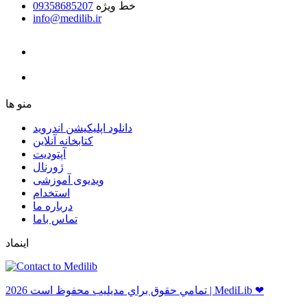
خط ویژه
09358685207
info@medilib.ir
ﻣﻨﻮ ﻫﺎ
دانلود اپلیکیشن اندروید
ﮐﺘﺎﺑﺨﺎﻧﻪ ﺁﻧﻼﯾﻦ
ﺁﭘﺘﻮﺩﯾﺖ
ﮊﻭﺭﻧﺎﻝ
ویدیوی آموزشی
استخدام
درباره ما
ﺗﻤﺎﺱ ﺑﺎﻣﺎ
اینماد
ﺗﻤﺎﻣﻲ ﺣﻘﻮﻕ ﺑﺮاﻱ ﻣﺪﻳﻠﻴﺐ ﻣﺤﻔﻮﻅ اﺳﺖ 2026 | MediLib ❤