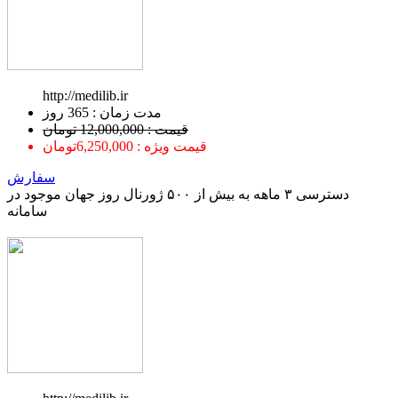
http://medilib.ir
ﻣﺪﺕ ﺯﻣﺎﻥ : 365 ﺭﻭﺯ
قیمت : 12,000,000 تومان
قیمت ویژه : 6,250,000تومان
سفارش
دسترسی ۳ ماهه به بیش از ۵۰۰ ژورنال روز جهان موجود در
سامانه