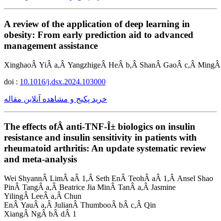
A review of the application of deep learning in
obesity: From early prediction aid to advanced
management assistance
XinghaoÂ YiÂ a,Â YangzhigeÂ HeÂ b,Â ShanÂ GaoÂ c,Â MingÂ
doi :
10.1016/j.dsx.2024.103000
خرید پکیج و مشاهده آنلاین مقاله
The effects ofÂ anti-TNF-Î± biologics on insulin
resistance and insulin sensitivity in patients with
rheumatoid arthritis: An update systematic review
and meta-analysis
Wei ShyannÂ LimÂ aÂ 1,Â Seth EnÂ TeohÂ aÂ 1,Â Ansel Shao
PinÂ TangÂ a,Â Beatrice Jia MinÂ TanÂ a,Â Jasmine
YilingÂ LeeÂ a,Â Chun
EnÂ YauÂ a,Â JulianÂ ThumbooÂ bÂ c,Â Qin
XiangÂ NgÂ bÂ dÂ 1