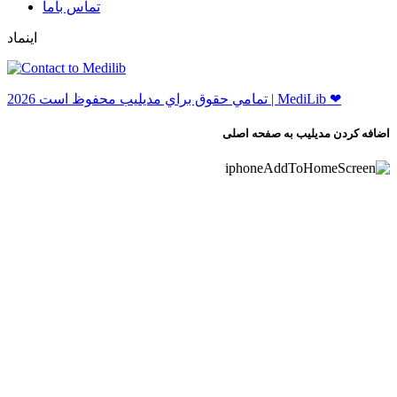
ﺗﻤﺎﺱ ﺑﺎﻣﺎ
اینماد
ﺗﻤﺎﻣﻲ ﺣﻘﻮﻕ ﺑﺮاﻱ ﻣﺪﻳﻠﻴﺐ ﻣﺤﻔﻮﻅ اﺳﺖ 2026 | MediLib ❤
اضافه کردن مدیلیب به صفحه اصلی