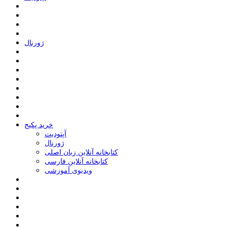
ﮊﻭﺭﻧﺎﻝ
خرید پکیج
ﺁﭘﺘﻮﺩﯾﺖ
ﮊﻭﺭﻧﺎﻝ
کتابخانه آنلاین زبان اصلی
کتابخانه آنلاین فارسی
ویدیوی آموزشی