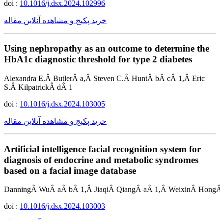
doi :
10.1016/j.dsx.2024.102996
خرید پکیج و مشاهده آنلاین مقاله
Using nephropathy as an outcome to determine the
HbA1c diagnostic threshold for type 2 diabetes
Alexandra E.Â ButlerÂ a,Â Steven C.Â HuntÂ bÂ cÂ 1,Â Eric
S.Â KilpatrickÂ dÂ 1
doi :
10.1016/j.dsx.2024.103005
خرید پکیج و مشاهده آنلاین مقاله
Artificial intelligence facial recognition system for
diagnosis of endocrine and metabolic syndromes
based on a facial image database
DanningÂ WuÂ aÂ bÂ 1,Â JiaqiÂ QiangÂ aÂ 1,Â WeixinÂ Hong
doi :
10.1016/j.dsx.2024.103003