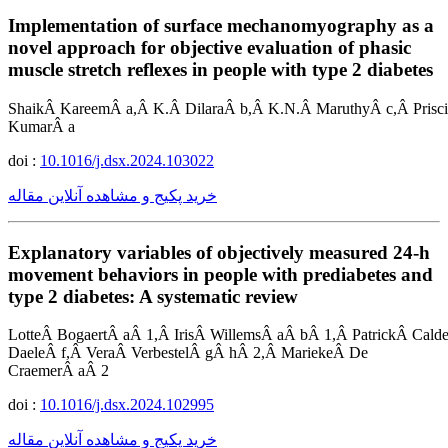
Implementation of surface mechanomyography as a
novel approach for objective evaluation of phasic
muscle stretch reflexes in people with type 2 diabetes
ShaikÂ KareemÂ a,Â K.Â DilaraÂ b,Â K.N.Â MaruthyÂ c,Â Prisci
KumarÂ a
doi :
10.1016/j.dsx.2024.103022
خرید پکیج و مشاهده آنلاین مقاله
Explanatory variables of objectively measured 24-h
movement behaviors in people with prediabetes and
type 2 diabetes: A systematic review
LotteÂ BogaertÂ aÂ 1,Â IrisÂ WillemsÂ aÂ bÂ 1,Â PatrickÂ Ca
DaeleÂ f,Â VeraÂ VerbestelÂ gÂ hÂ 2,Â MariekeÂ De
CraemerÂ aÂ 2
doi :
10.1016/j.dsx.2024.102995
خرید پکیج و مشاهده آنلاین مقاله