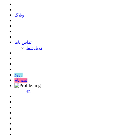
وبلاگ
ﺗﻤﺎﺱ ﺑﺎﻣﺎ
درباره ما
ورود
ثبت نام
en