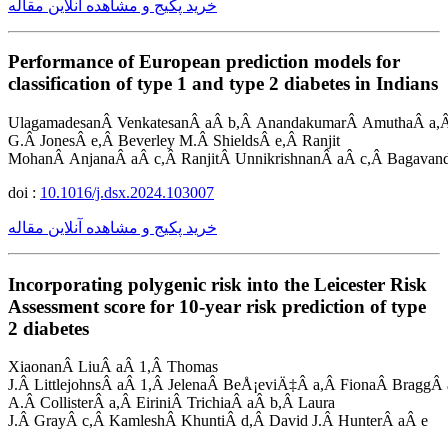
خرید پکیج و مشاهده آنلاین مقاله
Performance of European prediction models for
classification of type 1 and type 2 diabetes in Indians
UlagamadesanÂ VenkatesanÂ aÂ b,Â AnandakumarÂ AmuthaÂ a,
G.Â JonesÂ e,Â Beverley M.Â ShieldsÂ e,Â Ranjit
MohanÂ AnjanaÂ aÂ c,Â RanjitÂ UnnikrishnanÂ aÂ c,Â Bagavand
doi :
10.1016/j.dsx.2024.103007
خرید پکیج و مشاهده آنلاین مقاله
Incorporating polygenic risk into the Leicester Risk
Assessment score for 10-year risk prediction of type
2 diabetes
XiaonanÂ LiuÂ aÂ 1,Â Thomas
J.Â LittlejohnsÂ aÂ 1,Â JelenaÂ BeÅ¡eviÄ‡Â a,Â FionaÂ BraggÂ a
A.Â CollisterÂ a,Â EiriniÂ TrichiaÂ aÂ b,Â Laura
J.Â GrayÂ c,Â KamleshÂ KhuntiÂ d,Â David J.Â HunterÂ aÂ e