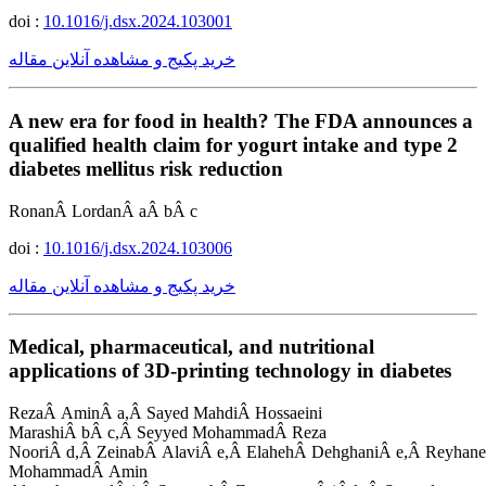
doi :
10.1016/j.dsx.2024.103001
خرید پکیج و مشاهده آنلاین مقاله
A new era for food in health? The FDA announces a
qualified health claim for yogurt intake and type 2
diabetes mellitus risk reduction
RonanÂ LordanÂ aÂ bÂ c
doi :
10.1016/j.dsx.2024.103006
خرید پکیج و مشاهده آنلاین مقاله
Medical, pharmaceutical, and nutritional
applications of 3D-printing technology in diabetes
RezaÂ AminÂ a,Â Sayed MahdiÂ Hossaeini
MarashiÂ bÂ c,Â Seyyed MohammadÂ Reza
NooriÂ d,Â ZeinabÂ AlaviÂ e,Â ElahehÂ DehghaniÂ e,Â Reyhane
MohammadÂ Amin