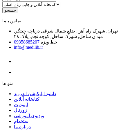
جستجو
ﺗﻤﺎﺱ ﺑﺎﻣﺎ
تهران, شهرک راه آهن, ضلع شمال شرقی دریاچه چیتگر,
میدان ساحل, شهرک ساحل, کوچه نجم, پلاک ۴۸
خط ویژه
09358685207
info@medilib.ir
ﻣﻨﻮ ﻫﺎ
دانلود اپلیکیشن اندروید
ﮐﺘﺎﺑﺨﺎﻧﻪ ﺁﻧﻼﯾﻦ
ﺁﭘﺘﻮﺩﯾﺖ
ﮊﻭﺭﻧﺎﻝ
ویدیوی آموزشی
استخدام
درباره ما