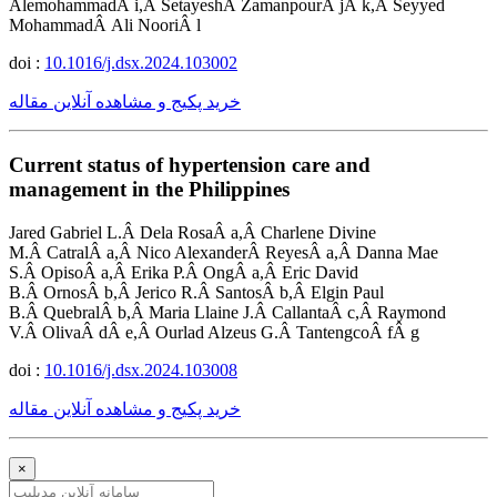
AlemohammadÂ i,Â SetayeshÂ ZamanpourÂ jÂ k,Â Seyyed
MohammadÂ Ali NooriÂ l
doi :
10.1016/j.dsx.2024.103002
خرید پکیج و مشاهده آنلاین مقاله
Current status of hypertension care and
management in the Philippines
Jared Gabriel L.Â Dela RosaÂ a,Â Charlene Divine
M.Â CatralÂ a,Â Nico AlexanderÂ ReyesÂ a,Â Danna Mae
S.Â OpisoÂ a,Â Erika P.Â OngÂ a,Â Eric David
B.Â OrnosÂ b,Â Jerico R.Â SantosÂ b,Â Elgin Paul
B.Â QuebralÂ b,Â Maria Llaine J.Â CallantaÂ c,Â Raymond
V.Â OlivaÂ dÂ e,Â Ourlad Alzeus G.Â TantengcoÂ fÂ g
doi :
10.1016/j.dsx.2024.103008
خرید پکیج و مشاهده آنلاین مقاله
×