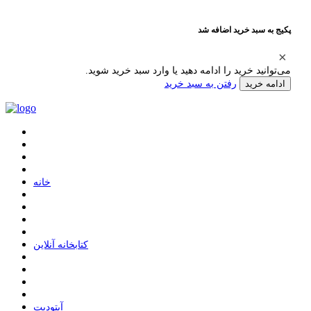
پکیج به سبد خرید اضافه شد
می‌توانید خرید را ادامه دهید یا وارد سبد خرید شوید.
رفتن به سبد خرید
ادامه خرید
ﺧﺎﻧﻪ
ﮐﺘﺎﺑﺨﺎﻧﻪ ﺁﻧﻼﯾﻦ
ﺁﭘﺘﻮﺩﯾﺖ