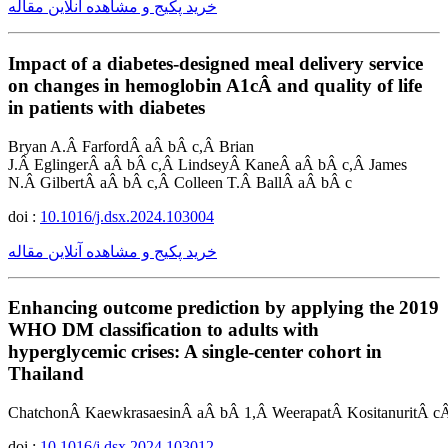
خرید پکیج و مشاهده آنلاین مقاله
Impact of a diabetes-designed meal delivery service
on changes in hemoglobin A1cÂ and quality of life
in patients with diabetes
Bryan A.Â FarfordÂ aÂ bÂ c,Â Brian
J.Â EglingerÂ aÂ bÂ c,Â LindseyÂ KaneÂ aÂ bÂ c,Â James
N.Â GilbertÂ aÂ bÂ c,Â Colleen T.Â BallÂ aÂ bÂ c
doi :
10.1016/j.dsx.2024.103004
خرید پکیج و مشاهده آنلاین مقاله
Enhancing outcome prediction by applying the 2019
WHO DM classification to adults with
hyperglycemic crises: A single-center cohort in
Thailand
ChatchonÂ KaewkrasaesinÂ aÂ bÂ 1,Â WeerapatÂ KositanuritÂ cÂ
doi :
10.1016/j.dsx.2024.103012