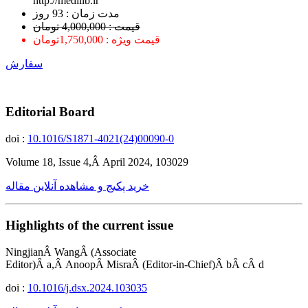
http://medilib.ir
ﻣﺪﺕ ﺯﻣﺎﻥ : 93 ﺭﻭﺯ
قیمت : 4,000,000 تومان
قیمت ویژه : 1,750,000تومان
سفارش
Editorial Board
doi :
10.1016/S1871-4021(24)00090-0
Volume 18, Issue 4,Â April 2024, 103029
خرید پکیج و مشاهده آنلاین مقاله
Highlights of the current issue
NingjianÂ WangÂ (Associate
Editor)Â a,Â AnoopÂ MisraÂ (Editor-in-Chief)Â bÂ cÂ d
doi :
10.1016/j.dsx.2024.103035