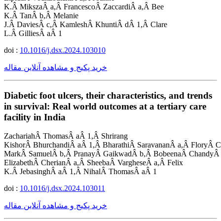
K.Â MikszaÂ a,Â FrancescoÂ ZaccardiÂ a,Â Bee
K.Â TanÂ b,Â Melanie
J.Â DaviesÂ c,Â KamleshÂ KhuntiÂ dÂ 1,Â Clare
L.Â GilliesÂ aÂ 1
doi :
10.1016/j.dsx.2024.103010
خرید پکیج و مشاهده آنلاین مقاله
Diabetic foot ulcers, their characteristics, and trends
in survival: Real world outcomes at a tertiary care
facility in India
ZachariahÂ ThomasÂ aÂ 1,Â Shrirang
KishorÂ BhurchandiÂ aÂ 1,Â BharathiÂ SaravananÂ a,Â FloryÂ C
MarkÂ SamuelÂ b,Â PranayÂ GaikwadÂ b,Â BobeenaÂ ChandyÂ 
ElizabethÂ CherianÂ a,Â SheebaÂ VargheseÂ a,Â Felix
K.Â JebasinghÂ aÂ 1,Â NihalÂ ThomasÂ aÂ 1
doi :
10.1016/j.dsx.2024.103011
خرید پکیج و مشاهده آنلاین مقاله