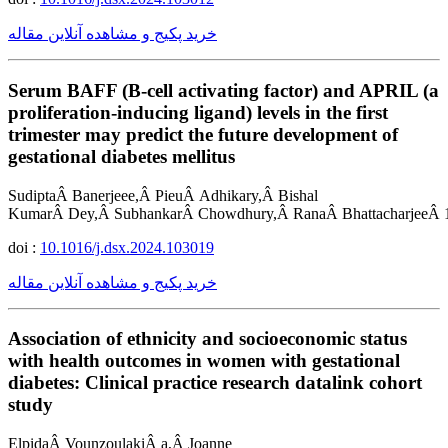
خرید پکیج و مشاهده آنلاین مقاله
Serum BAFF (B-cell activating factor) and APRIL (a
proliferation-inducing ligand) levels in the first
trimester may predict the future development of
gestational diabetes mellitus
SudiptaÂ Banerjeee,Â PieuÂ Adhikary,Â Bishal
KumarÂ Dey,Â SubhankarÂ Chowdhury,Â RanaÂ BhattacharjeeÂ 
doi :
10.1016/j.dsx.2024.103019
خرید پکیج و مشاهده آنلاین مقاله
Association of ethnicity and socioeconomic status
with health outcomes in women with gestational
diabetes: Clinical practice research datalink cohort
study
ElpidaÂ VounzoulakiÂ a,Â Joanne