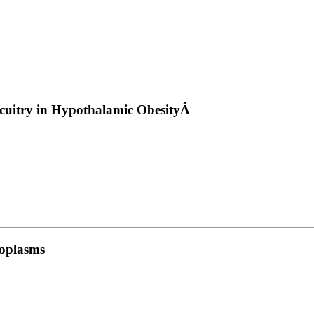
rcuitry in Hypothalamic ObesityÂ
eoplasms