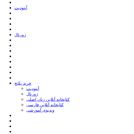
ﺁﭘﺘﻮﺩﯾﺖ
ﮊﻭﺭﻧﺎﻝ
خرید پکیج
ﺁﭘﺘﻮﺩﯾﺖ
ﮊﻭﺭﻧﺎﻝ
کتابخانه آنلاین زبان اصلی
کتابخانه آنلاین فارسی
ویدیوی آموزشی