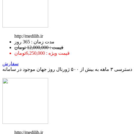
http://medilib.ir
ﻣﺪﺕ ﺯﻣﺎﻥ : 365 ﺭﻭﺯ
قیمت : 12,000,000 تومان
قیمت ویژه : 6,250,000تومان
سفارش
دسترسی ۳ ماهه به بیش از ۵۰۰ ژورنال روز جهان موجود در سامانه
http://medilib.ir