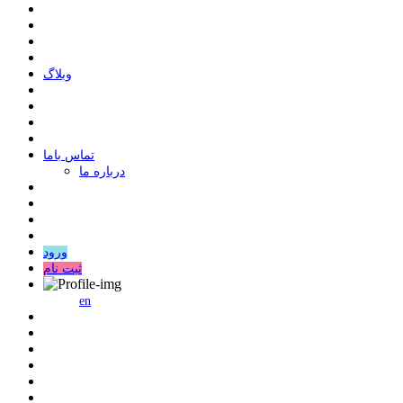
وبلاگ
ﺗﻤﺎﺱ ﺑﺎﻣﺎ
درباره ما
ورود
ثبت نام
en