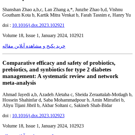
Shanshan Zhao a,b,c, Lan Zhang a,*, Junzhe Zhao b,d, Vishnu
Goutham Kota b, Kartik Mitra Venkat b, Farah Tasnim e, Hanry Yu
doi :
10.1016/j.dsx.2023.102921
Volume 18, Issue 1, January 2024, 102921
خرید پکیج و مشاهده آنلاین مقاله
Comparative efficacy and safety of probiotics,
prebiotics, and synbiotics for type 2 diabetes
management: A systematic review and network
meta-analysis
Ahmad Jayedi a,b, Azadeh Aletaha c, Sheida Zeraattalab-Motlagh b,
Hossein Shahinfar d, Saba Mohammadpour b, Amin Mirrafiei b,
Aliyu Tijani Jibril b, Akbar Soltani c, Sakineh Shab-Bidar
doi :
10.1016/j.dsx.2023.102923
Volume 18, Issue 1, January 2024, 102923