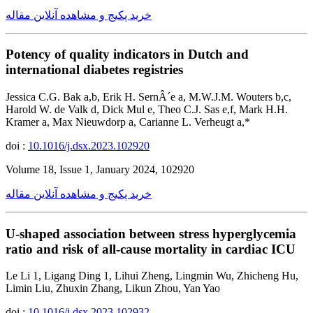
خرید پکیج و مشاهده آنلاین مقاله
Potency of quality indicators in Dutch and
international diabetes registries
Jessica C.G. Bak a,b, Erik H. SernÂ´e a, M.W.J.M. Wouters b,c,
Harold W. de Valk d, Dick Mul e, Theo C.J. Sas e,f, Mark H.H.
Kramer a, Max Nieuwdorp a, Carianne L. Verheugt a,*
doi :
10.1016/j.dsx.2023.102920
Volume 18, Issue 1, January 2024, 102920
خرید پکیج و مشاهده آنلاین مقاله
U-shaped association between stress hyperglycemia
ratio and risk of all-cause mortality in cardiac ICU
Le Li 1, Ligang Ding 1, Lihui Zheng, Lingmin Wu, Zhicheng Hu,
Limin Liu, Zhuxin Zhang, Likun Zhou, Yan Yao
doi :
10.1016/j.dsx.2023.102932