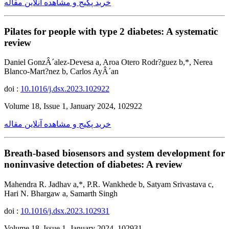
خرید پکیج و مشاهده آنلاین مقاله
Pilates for people with type 2 diabetes: A systematic
review
Daniel GonzÂ´alez-Devesa a, Aroa Otero Rodr?guez b,*, Nerea
Blanco-Mart?nez b, Carlos AyÂ´an
doi :
10.1016/j.dsx.2023.102922
Volume 18, Issue 1, January 2024, 102922
خرید پکیج و مشاهده آنلاین مقاله
Breath-based biosensors and system development for
noninvasive detection of diabetes: A review
Mahendra R. Jadhav a,*, P.R. Wankhede b, Satyam Srivastava c,
Hari N. Bhargaw a, Samarth Singh
doi :
10.1016/j.dsx.2023.102931
Volume 18, Issue 1, January 2024, 102931