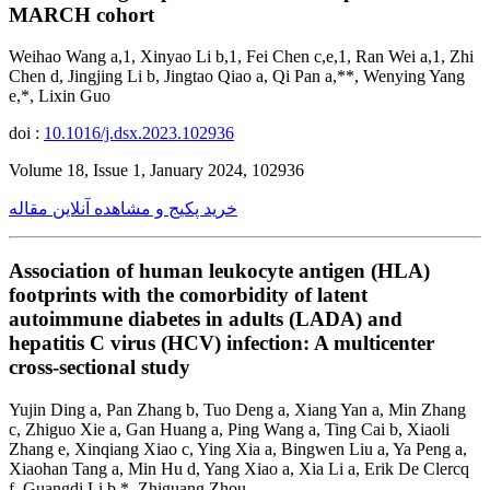
MARCH cohort
Weihao Wang a,1, Xinyao Li b,1, Fei Chen c,e,1, Ran Wei a,1, Zhi
Chen d, Jingjing Li b, Jingtao Qiao a, Qi Pan a,**, Wenying Yang
e,*, Lixin Guo
doi :
10.1016/j.dsx.2023.102936
Volume 18, Issue 1, January 2024, 102936
خرید پکیج و مشاهده آنلاین مقاله
Association of human leukocyte antigen (HLA)
footprints with the comorbidity of latent
autoimmune diabetes in adults (LADA) and
hepatitis C virus (HCV) infection: A multicenter
cross-sectional study
Yujin Ding a, Pan Zhang b, Tuo Deng a, Xiang Yan a, Min Zhang
c, Zhiguo Xie a, Gan Huang a, Ping Wang a, Ting Cai b, Xiaoli
Zhang e, Xinqiang Xiao c, Ying Xia a, Bingwen Liu a, Ya Peng a,
Xiaohan Tang a, Min Hu d, Yang Xiao a, Xia Li a, Erik De Clercq
f, Guangdi Li b,*, Zhiguang Zhou