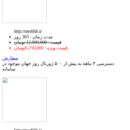
http://medilib.ir
ﻣﺪﺕ ﺯﻣﺎﻥ : 365 ﺭﻭﺯ
قیمت : 12,000,000 تومان
قیمت ویژه : 6,250,000تومان
سفارش
دسترسی ۳ ماهه به بیش از ۵۰۰ ژورنال روز جهان موجود در
سامانه