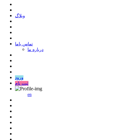
وبلاگ
ﺗﻤﺎﺱ ﺑﺎﻣﺎ
درباره ما
ورود
ثبت نام
en