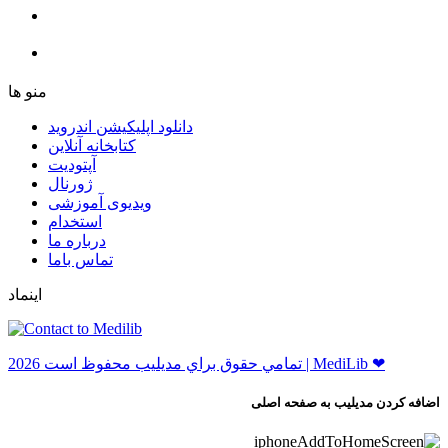
ﻣﻨﻮ ﻫﺎ
دانلود اپلیکیشن اندروید
ﮐﺘﺎﺑﺨﺎﻧﻪ ﺁﻧﻼﯾﻦ
ﺁﭘﺘﻮﺩﯾﺖ
ﮊﻭﺭﻧﺎﻝ
ویدیوی آموزشی
استخدام
درباره ما
ﺗﻤﺎﺱ ﺑﺎﻣﺎ
اینماد
ﺗﻤﺎﻣﻲ ﺣﻘﻮﻕ ﺑﺮاﻱ ﻣﺪﻳﻠﻴﺐ ﻣﺤﻔﻮﻅ اﺳﺖ 2026 | MediLib ❤
اضافه کردن مدیلیب به صفحه اصلی