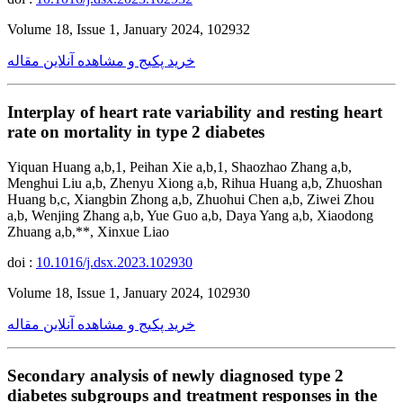
Volume 18, Issue 1, January 2024, 102932
خرید پکیج و مشاهده آنلاین مقاله
Interplay of heart rate variability and resting heart
rate on mortality in type 2 diabetes
Yiquan Huang a,b,1, Peihan Xie a,b,1, Shaozhao Zhang a,b,
Menghui Liu a,b, Zhenyu Xiong a,b, Rihua Huang a,b, Zhuoshan
Huang b,c, Xiangbin Zhong a,b, Zhuohui Chen a,b, Ziwei Zhou
a,b, Wenjing Zhang a,b, Yue Guo a,b, Daya Yang a,b, Xiaodong
Zhuang a,b,**, Xinxue Liao
doi :
10.1016/j.dsx.2023.102930
Volume 18, Issue 1, January 2024, 102930
خرید پکیج و مشاهده آنلاین مقاله
Secondary analysis of newly diagnosed type 2
diabetes subgroups and treatment responses in the