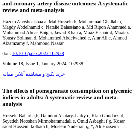
and coronary artery disease outcomes: A systematic
review and meta-analysis
Hazem Abosheaishaa a, Mai Hussein b, Muhammad Ghallab a,
Magdy Abdelhamid c, Natalie Balassiano a, Md Ripon Ahammed a,
Muhammad Almas Baig a, Jawad Khan a, Moaz Elshair d, Moataz
Yousry Soliman d, Mohammed Abdelwahed e, Amr Ali e, Ahmed
Alzamzamy f, Mahmoud Nassar
doi :
10.1016/j.dsx.2023.102938
Volume 18, Issue 1, January 2024, 102938
خرید پکیج و مشاهده آنلاین مقاله
The effects of pomegranate consumption on glycemic
indices in adults: A systematic review and meta-
analysis
Hossein Bahari a,b, Damoon Ashtary-Larky c, Kian Goudarzi d,
Seyedeh Nooshan Mirmohammadali e, Omid Asbaghi f,g, Kosar
sadat Hosseini kolbadi h, Moslem Naderian i,j,*, Ali Hosseini