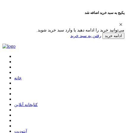
پکیج به سبد خرید اضافه شد
می‌توانید خرید را ادامه دهید یا وارد سبد خرید شوید.
رفتن به سبد خرید
ادامه خرید
ﺧﺎﻧﻪ
ﮐﺘﺎﺑﺨﺎﻧﻪ ﺁﻧﻼﯾﻦ
ﺁﭘﺘﻮﺩﯾﺖ