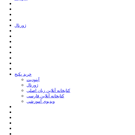
ﮊﻭﺭﻧﺎﻝ
خرید پکیج
ﺁﭘﺘﻮﺩﯾﺖ
ﮊﻭﺭﻧﺎﻝ
کتابخانه آنلاین زبان اصلی
کتابخانه آنلاین فارسی
ویدیوی آموزشی