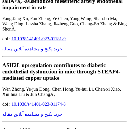
saltÃ¢â‚¬â€œinduced mesenteric artery endothelial
impairment in rats
Fang-fang Xu, Fan Zheng, Ye Chen, Yang Wang, Shao-bo Ma,
Weng Ding, Le-sha Zhang, Ji-zheng Guo, Chang-Bo Zheng & Bing
ShenÃ‚
doi :
10.1038/s41401-023-01181-9
خرید پکیج و مشاهده آنلاین مقاله
ASH2L upregulation contributes to diabetic
endothelial dysfunction in mice through STEAP4-
mediated copper uptake
Wen Zhong, Ye-jun Dong, Chen Hong, Yu-hui Li, Chen-xi Xiao,
Xin-hua Liu & Jun ChangÃ‚
doi :
10.1038/s41401-023-01174-8
خرید پکیج و مشاهده آنلاین مقاله