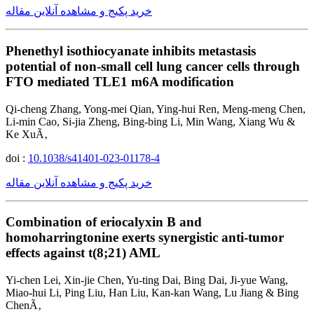
خرید پکیج و مشاهده آنلاین مقاله
Phenethyl isothiocyanate inhibits metastasis
potential of non-small cell lung cancer cells through
FTO mediated TLE1 m6A modification
Qi-cheng Zhang, Yong-mei Qian, Ying-hui Ren, Meng-meng Chen,
Li-min Cao, Si-jia Zheng, Bing-bing Li, Min Wang, Xiang Wu &
Ke XuÃ‚
doi :
10.1038/s41401-023-01178-4
خرید پکیج و مشاهده آنلاین مقاله
Combination of eriocalyxin B and
homoharringtonine exerts synergistic anti-tumor
effects against t(8;21) AML
Yi-chen Lei, Xin-jie Chen, Yu-ting Dai, Bing Dai, Ji-yue Wang,
Miao-hui Li, Ping Liu, Han Liu, Kan-kan Wang, Lu Jiang & Bing
ChenÃ‚