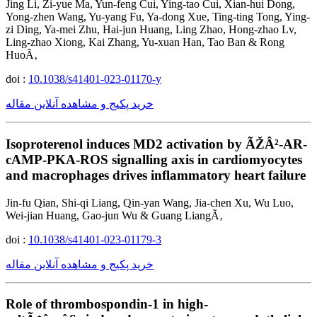
Jing Li, Zi-yue Ma, Yun-feng Cui, Ying-tao Cui, Xian-hui Dong,
Yong-zhen Wang, Yu-yang Fu, Ya-dong Xue, Ting-ting Tong, Ying-
zi Ding, Ya-mei Zhu, Hai-jun Huang, Ling Zhao, Hong-zhao Lv,
Ling-zhao Xiong, Kai Zhang, Yu-xuan Han, Tao Ban & Rong
HuoÃ‚
doi :
10.1038/s41401-023-01170-y
خرید پکیج و مشاهده آنلاین مقاله
Isoproterenol induces MD2 activation by ÃŽÂ²-AR-
cAMP-PKA-ROS signalling axis in cardiomyocytes
and macrophages drives inflammatory heart failure
Jin-fu Qian, Shi-qi Liang, Qin-yan Wang, Jia-chen Xu, Wu Luo,
Wei-jian Huang, Gao-jun Wu & Guang LiangÃ‚
doi :
10.1038/s41401-023-01179-3
خرید پکیج و مشاهده آنلاین مقاله
Role of thrombospondin-1 in high-