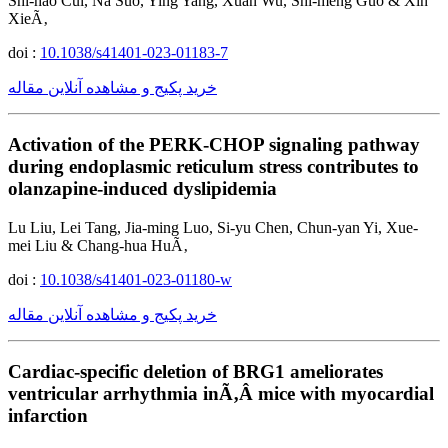
Shi-hao Cui, Na Suo, Ying Yang, Xuan Wu, Shi-meng Guo & Xin
XieÃ‚
doi :
10.1038/s41401-023-01183-7
خرید پکیج و مشاهده آنلاین مقاله
Activation of the PERK-CHOP signaling pathway
during endoplasmic reticulum stress contributes to
olanzapine-induced dyslipidemia
Lu Liu, Lei Tang, Jia-ming Luo, Si-yu Chen, Chun-yan Yi, Xue-
mei Liu & Chang-hua HuÃ‚
doi :
10.1038/s41401-023-01180-w
خرید پکیج و مشاهده آنلاین مقاله
Cardiac-specific deletion of BRG1 ameliorates
ventricular arrhythmia inÃ‚Â mice with myocardial
infarction