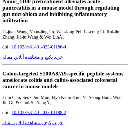
Amuc_1100 pretreatment alleviates acute
pancreatitis in a mouse model through regulating
gut microbiota and inhibiting inflammatory
infiltration
Li-juan Wang, Yuan-ling Jin, Wen-long Pei, Jia-cong Li, Rui-lin
Zhang, Jia-ju Wang & Wei LinÃ‚
doi :
10.1038/s41401-023-01186-4
خرید پکیج و مشاهده آنلاین مقاله
Colon-targeted S100A8/A9-specific peptide systems
ameliorate colitis and colitis-associated colorectal
cancer in mouse models
Euni Cho, Seok-Jun Mun, Hyo Keun Kim, Yu Seong Ham, Woo
Jin Gil & Chul-Su YangÃ‚
doi :
10.1038/s41401-023-01188-2
خرید پکیج و مشاهده آنلاین مقاله