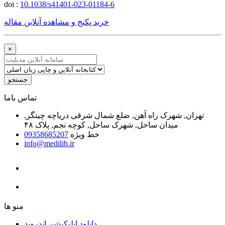
doi :
10.1038/s41401-023-01184-6
خرید پکیج و مشاهده آنلاین مقاله
×
جستجو
ﺗﻤﺎﺱ ﺑﺎﻣﺎ
تهران, شهرک راه آهن, ضلع شمال شرقی دریاچه چیتگر,
میدان ساحل, شهرک ساحل, کوچه نجم, پلاک ۴۸
خط ویژه
09358685207
info@medilib.ir
ﻣﻨﻮ ﻫﺎ
دانلود اپلیکیشن اندروید