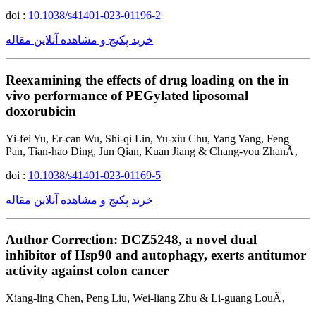
doi :
10.1038/s41401-023-01196-2
خرید پکیج و مشاهده آنلاین مقاله
Reexamining the effects of drug loading on the in
vivo performance of PEGylated liposomal
doxorubicin
Yi-fei Yu, Er-can Wu, Shi-qi Lin, Yu-xiu Chu, Yang Yang, Feng
Pan, Tian-hao Ding, Jun Qian, Kuan Jiang & Chang-you ZhanÃ‚
doi :
10.1038/s41401-023-01169-5
خرید پکیج و مشاهده آنلاین مقاله
Author Correction: DCZ5248, a novel dual
inhibitor of Hsp90 and autophagy, exerts antitumor
activity against colon cancer
Xiang-ling Chen, Peng Liu, Wei-liang Zhu & Li-guang LouÃ‚