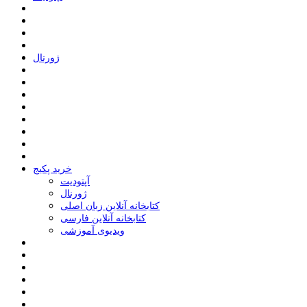
ﮊﻭﺭﻧﺎﻝ
خرید پکیج
ﺁﭘﺘﻮﺩﯾﺖ
ﮊﻭﺭﻧﺎﻝ
کتابخانه آنلاین زبان اصلی
کتابخانه آنلاین فارسی
ویدیوی آموزشی