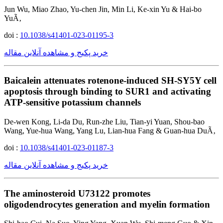
Jun Wu, Miao Zhao, Yu-chen Jin, Min Li, Ke-xin Yu & Hai-bo
YuÃ‚
doi :
10.1038/s41401-023-01195-3
خرید پکیج و مشاهده آنلاین مقاله
Baicalein attenuates rotenone-induced SH-SY5Y cell
apoptosis through binding to SUR1 and activating
ATP-sensitive potassium channels
De-wen Kong, Li-da Du, Run-zhe Liu, Tian-yi Yuan, Shou-bao
Wang, Yue-hua Wang, Yang Lu, Lian-hua Fang & Guan-hua DuÃ‚
doi :
10.1038/s41401-023-01187-3
خرید پکیج و مشاهده آنلاین مقاله
The aminosteroid U73122 promotes
oligodendrocytes generation and myelin formation