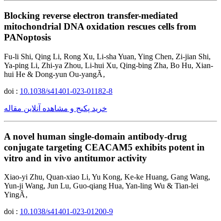
Blocking reverse electron transfer-mediated
mitochondrial DNA oxidation rescues cells from
PANoptosis
Fu-li Shi, Qing Li, Rong Xu, Li-sha Yuan, Ying Chen, Zi-jian Shi,
Ya-ping Li, Zhi-ya Zhou, Li-hui Xu, Qing-bing Zha, Bo Hu, Xian-
hui He & Dong-yun Ou-yangÃ‚
doi :
10.1038/s41401-023-01182-8
خرید پکیج و مشاهده آنلاین مقاله
A novel human single-domain antibody-drug
conjugate targeting CEACAM5 exhibits potent in
vitro and in vivo antitumor activity
Xiao-yi Zhu, Quan-xiao Li, Yu Kong, Ke-ke Huang, Gang Wang,
Yun-ji Wang, Jun Lu, Guo-qiang Hua, Yan-ling Wu & Tian-lei
YingÃ‚
doi :
10.1038/s41401-023-01200-9