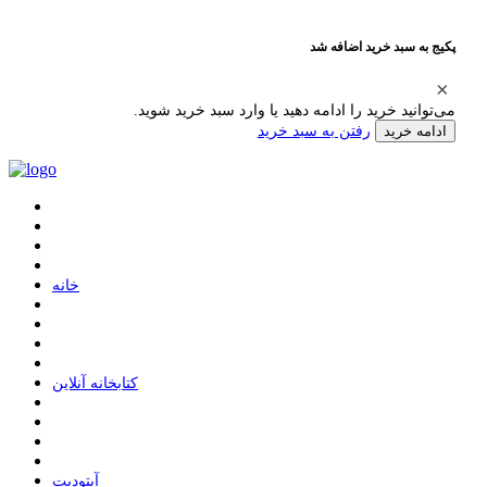
پکیج به سبد خرید اضافه شد
می‌توانید خرید را ادامه دهید یا وارد سبد خرید شوید.
رفتن به سبد خرید
ادامه خرید
ﺧﺎﻧﻪ
ﮐﺘﺎﺑﺨﺎﻧﻪ ﺁﻧﻼﯾﻦ
ﺁﭘﺘﻮﺩﯾﺖ