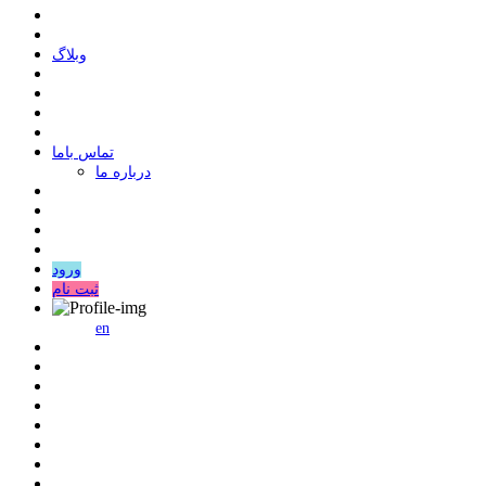
وبلاگ
ﺗﻤﺎﺱ ﺑﺎﻣﺎ
درباره ما
ورود
ثبت نام
en