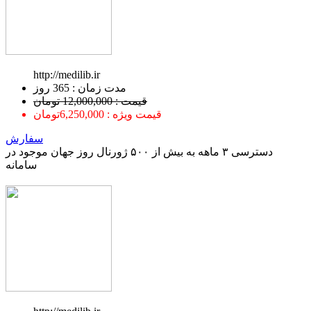
http://medilib.ir
ﻣﺪﺕ ﺯﻣﺎﻥ : 365 ﺭﻭﺯ
قیمت : 12,000,000 تومان
قیمت ویژه : 6,250,000تومان
سفارش
دسترسی ۳ ماهه به بیش از ۵۰۰ ژورنال روز جهان موجود در
سامانه