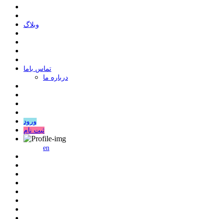
وبلاگ
ﺗﻤﺎﺱ ﺑﺎﻣﺎ
درباره ما
ورود
ثبت نام
en