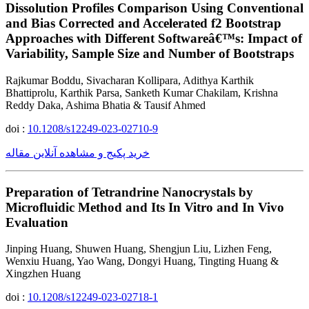
Dissolution Profiles Comparison Using Conventional
and Bias Corrected and Accelerated f2 Bootstrap
Approaches with Different Softwareâ€™s: Impact of
Variability, Sample Size and Number of Bootstraps
Rajkumar Boddu, Sivacharan Kollipara, Adithya Karthik
Bhattiprolu, Karthik Parsa, Sanketh Kumar Chakilam, Krishna
Reddy Daka, Ashima Bhatia & Tausif Ahmed
doi :
10.1208/s12249-023-02710-9
خرید پکیج و مشاهده آنلاین مقاله
Preparation of Tetrandrine Nanocrystals by
Microfluidic Method and Its In Vitro and In Vivo
Evaluation
Jinping Huang, Shuwen Huang, Shengjun Liu, Lizhen Feng,
Wenxiu Huang, Yao Wang, Dongyi Huang, Tingting Huang &
Xingzhen Huang
doi :
10.1208/s12249-023-02718-1