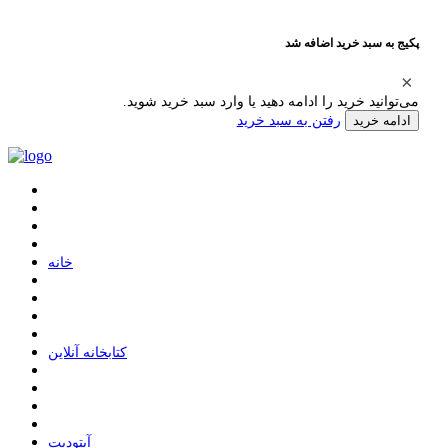
پکیج به سبد خرید اضافه شد
می‌توانید خرید را ادامه دهید یا وارد سبد خرید شوید.
رفتن به سبد خرید
ادامه خرید
ﺧﺎﻧﻪ
ﮐﺘﺎﺑﺨﺎﻧﻪ ﺁﻧﻼﯾﻦ
ﺁﭘﺘﻮﺩﯾﺖ