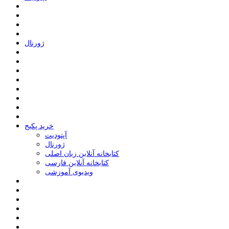
ﮊﻭﺭﻧﺎﻝ
خرید پکیج
ﺁﭘﺘﻮﺩﯾﺖ
ﮊﻭﺭﻧﺎﻝ
کتابخانه آنلاین زبان اصلی
کتابخانه آنلاین فارسی
ویدیوی آموزشی