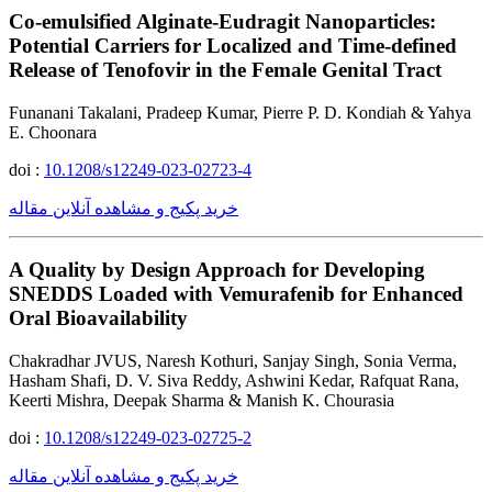
Co-emulsified Alginate-Eudragit Nanoparticles:
Potential Carriers for Localized and Time-defined
Release of Tenofovir in the Female Genital Tract
Funanani Takalani, Pradeep Kumar, Pierre P. D. Kondiah & Yahya
E. Choonara
doi :
10.1208/s12249-023-02723-4
خرید پکیج و مشاهده آنلاین مقاله
A Quality by Design Approach for Developing
SNEDDS Loaded with Vemurafenib for Enhanced
Oral Bioavailability
Chakradhar JVUS, Naresh Kothuri, Sanjay Singh, Sonia Verma,
Hasham Shafi, D. V. Siva Reddy, Ashwini Kedar, Rafquat Rana,
Keerti Mishra, Deepak Sharma & Manish K. Chourasia
doi :
10.1208/s12249-023-02725-2
خرید پکیج و مشاهده آنلاین مقاله