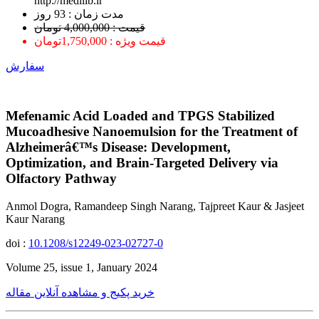
http://medilib.ir
ﻣﺪﺕ ﺯﻣﺎﻥ : 93 ﺭﻭﺯ
قیمت : 4,000,000 تومان
قیمت ویژه : 1,750,000تومان
سفارش
Mefenamic Acid Loaded and TPGS Stabilized
Mucoadhesive Nanoemulsion for the Treatment of
Alzheimerâ€™s Disease: Development,
Optimization, and Brain-Targeted Delivery via
Olfactory Pathway
Anmol Dogra, Ramandeep Singh Narang, Tajpreet Kaur & Jasjeet
Kaur Narang
doi :
10.1208/s12249-023-02727-0
Volume 25, issue 1, January 2024
خرید پکیج و مشاهده آنلاین مقاله