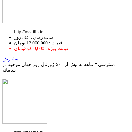
http://medilib.ir
ﻣﺪﺕ ﺯﻣﺎﻥ : 365 ﺭﻭﺯ
قیمت : 12,000,000 تومان
قیمت ویژه : 6,250,000تومان
سفارش
دسترسی ۳ ماهه به بیش از ۵۰۰ ژورنال روز جهان موجود در
سامانه