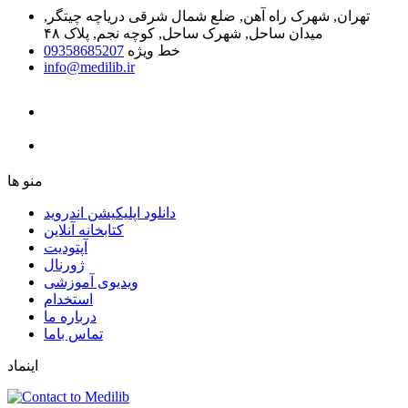
تهران, شهرک راه آهن, ضلع شمال شرقی دریاچه چیتگر,
میدان ساحل, شهرک ساحل, کوچه نجم, پلاک ۴۸
خط ویژه
09358685207
info@medilib.ir
ﻣﻨﻮ ﻫﺎ
دانلود اپلیکیشن اندروید
ﮐﺘﺎﺑﺨﺎﻧﻪ ﺁﻧﻼﯾﻦ
ﺁﭘﺘﻮﺩﯾﺖ
ﮊﻭﺭﻧﺎﻝ
ویدیوی آموزشی
استخدام
درباره ما
ﺗﻤﺎﺱ ﺑﺎﻣﺎ
اینماد