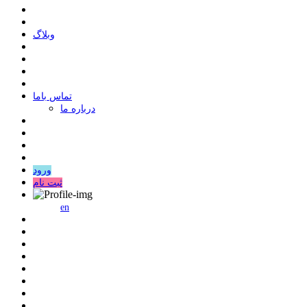
وبلاگ
ﺗﻤﺎﺱ ﺑﺎﻣﺎ
درباره ما
ورود
ثبت نام
en