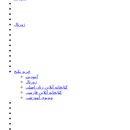
ﮊﻭﺭﻧﺎﻝ
خرید پکیج
ﺁﭘﺘﻮﺩﯾﺖ
ﮊﻭﺭﻧﺎﻝ
کتابخانه آنلاین زبان اصلی
کتابخانه آنلاین فارسی
ویدیوی آموزشی