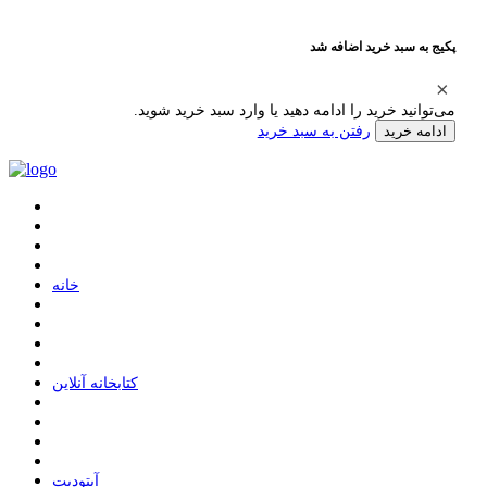
پکیج به سبد خرید اضافه شد
می‌توانید خرید را ادامه دهید یا وارد سبد خرید شوید.
رفتن به سبد خرید
ادامه خرید
ﺧﺎﻧﻪ
ﮐﺘﺎﺑﺨﺎﻧﻪ ﺁﻧﻼﯾﻦ
ﺁﭘﺘﻮﺩﯾﺖ