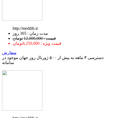
http://medilib.ir
ﻣﺪﺕ ﺯﻣﺎﻥ : 365 ﺭﻭﺯ
قیمت : 12,000,000 تومان
قیمت ویژه : 6,250,000تومان
سفارش
دسترسی ۳ ماهه به بیش از ۵۰۰ ژورنال روز جهان موجود در
سامانه