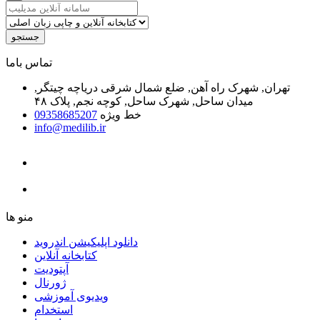
جستجو
ﺗﻤﺎﺱ ﺑﺎﻣﺎ
تهران, شهرک راه آهن, ضلع شمال شرقی دریاچه چیتگر,
میدان ساحل, شهرک ساحل, کوچه نجم, پلاک ۴۸
خط ویژه
09358685207
info@medilib.ir
ﻣﻨﻮ ﻫﺎ
دانلود اپلیکیشن اندروید
ﮐﺘﺎﺑﺨﺎﻧﻪ ﺁﻧﻼﯾﻦ
ﺁﭘﺘﻮﺩﯾﺖ
ﮊﻭﺭﻧﺎﻝ
ویدیوی آموزشی
استخدام