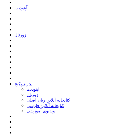
ﺁﭘﺘﻮﺩﯾﺖ
ﮊﻭﺭﻧﺎﻝ
خرید پکیج
ﺁﭘﺘﻮﺩﯾﺖ
ﮊﻭﺭﻧﺎﻝ
کتابخانه آنلاین زبان اصلی
کتابخانه آنلاین فارسی
ویدیوی آموزشی