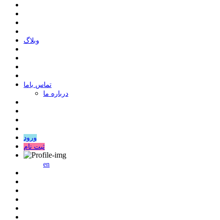
وبلاگ
ﺗﻤﺎﺱ ﺑﺎﻣﺎ
درباره ما
ورود
ثبت نام
en