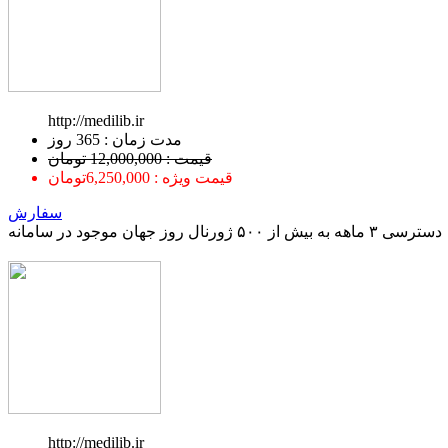
http://medilib.ir
ﻣﺪﺕ ﺯﻣﺎﻥ : 365 ﺭﻭﺯ
قیمت : 12,000,000 تومان
قیمت ویژه : 6,250,000تومان
سفارش
دسترسی ۳ ماهه به بیش از ۵۰۰ ژورنال روز جهان موجود در سامانه
http://medilib.ir