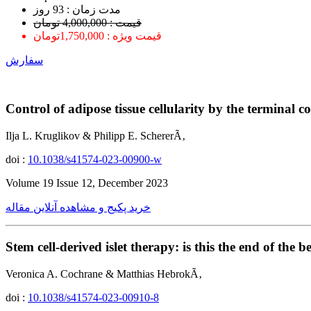
ﻣﺪﺕ ﺯﻣﺎﻥ : 93 ﺭﻭﺯ
قیمت : 4,000,000 تومان
قیمت ویژه : 1,750,000تومان
سفارش
Control of adipose tissue cellularity by the terminal
Ilja L. Kruglikov & Philipp E. SchererÃ‚
doi :
10.1038/s41574-023-00900-w
Volume 19 Issue 12, December 2023
خرید پکیج و مشاهده آنلاین مقاله
Stem cell-derived islet therapy: is this the end of the 
Veronica A. Cochrane & Matthias HebrokÃ‚
doi :
10.1038/s41574-023-00910-8