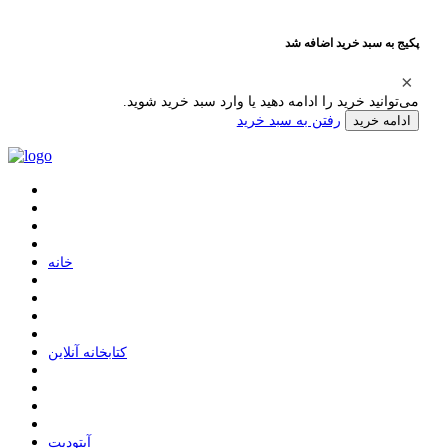
پکیج به سبد خرید اضافه شد
می‌توانید خرید را ادامه دهید یا وارد سبد خرید شوید.
رفتن به سبد خرید
ادامه خرید
ﺧﺎﻧﻪ
ﮐﺘﺎﺑﺨﺎﻧﻪ ﺁﻧﻼﯾﻦ
ﺁﭘﺘﻮﺩﯾﺖ