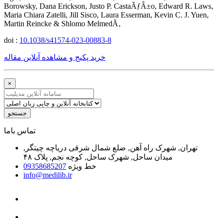
Borowsky, Dana Erickson, Justo P. CastaÃƒÂ±o, Edward R. Laws,
Maria Chiara Zatelli, Jill Sisco, Laura Esserman, Kevin C. J. Yuen,
Martin Reincke & Shlomo MelmedÃ‚
doi :
10.1038/s41574-023-00883-8
خرید پکیج و مشاهده آنلاین مقاله
×
جستجو
ﺗﻤﺎﺱ ﺑﺎﻣﺎ
تهران, شهرک راه آهن, ضلع شمال شرقی دریاچه چیتگر,
میدان ساحل, شهرک ساحل, کوچه نجم, پلاک ۴۸
خط ویژه
09358685207
info@medilib.ir