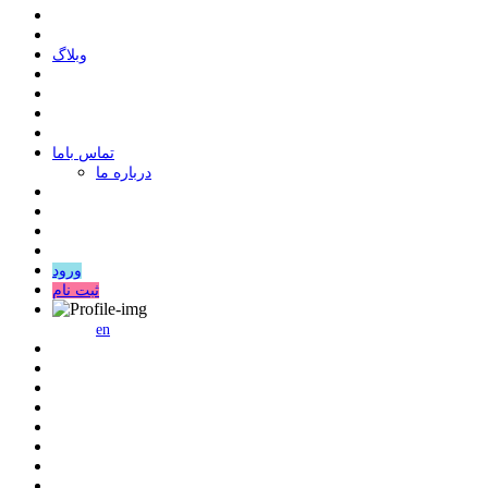
وبلاگ
ﺗﻤﺎﺱ ﺑﺎﻣﺎ
درباره ما
ورود
ثبت نام
en