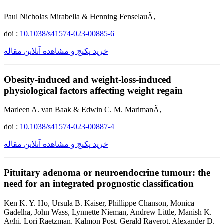
Paul Nicholas Mirabella & Henning FenselauÃ‚
doi :
10.1038/s41574-023-00885-6
خرید پکیج و مشاهده آنلاین مقاله
Obesity-induced and weight-loss-induced
physiological factors affecting weight regain
Marleen A. van Baak & Edwin C. M. MarimanÃ‚
doi :
10.1038/s41574-023-00887-4
خرید پکیج و مشاهده آنلاین مقاله
Pituitary adenoma or neuroendocrine tumour: the
need for an integrated prognostic classification
Ken K. Y. Ho, Ursula B. Kaiser, Phillippe Chanson, Monica
Gadelha, John Wass, Lynnette Nieman, Andrew Little, Manish K.
Aghi, Lori Raetzman, Kalmon Post, Gerald Raverot, Alexander D.