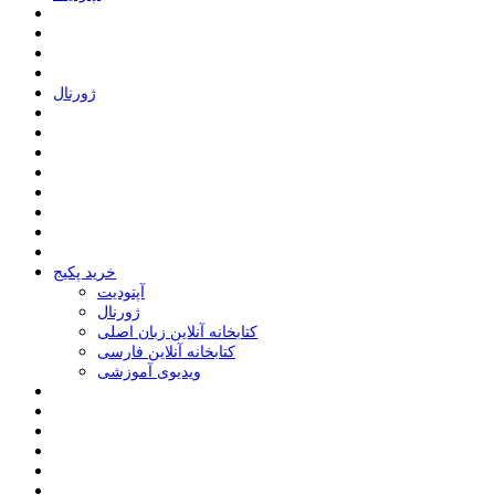
ﮊﻭﺭﻧﺎﻝ
خرید پکیج
ﺁﭘﺘﻮﺩﯾﺖ
ﮊﻭﺭﻧﺎﻝ
کتابخانه آنلاین زبان اصلی
کتابخانه آنلاین فارسی
ویدیوی آموزشی