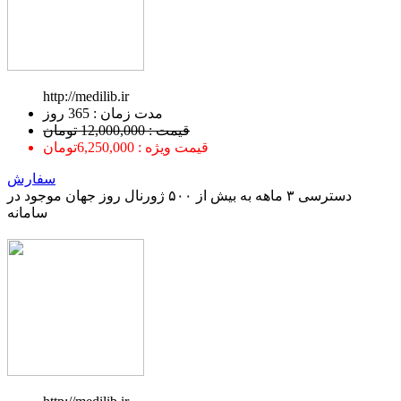
http://medilib.ir
ﻣﺪﺕ ﺯﻣﺎﻥ : 365 ﺭﻭﺯ
قیمت : 12,000,000 تومان
قیمت ویژه : 6,250,000تومان
سفارش
دسترسی ۳ ماهه به بیش از ۵۰۰ ژورنال روز جهان موجود در
سامانه