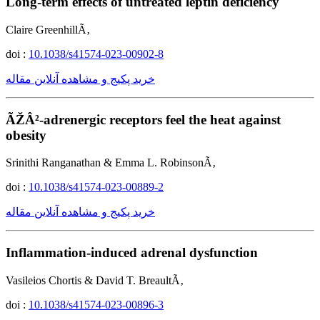
Long-term effects of untreated leptin deficiency
Claire GreenhillÃ‚
doi :
10.1038/s41574-023-00902-8
خرید پکیج و مشاهده آنلاین مقاله
ÃŽÂ²-adrenergic receptors feel the heat against
obesity
Srinithi Ranganathan & Emma L. RobinsonÃ‚
doi :
10.1038/s41574-023-00889-2
خرید پکیج و مشاهده آنلاین مقاله
Inflammation-induced adrenal dysfunction
Vasileios Chortis & David T. BreaultÃ‚
doi :
10.1038/s41574-023-00896-3