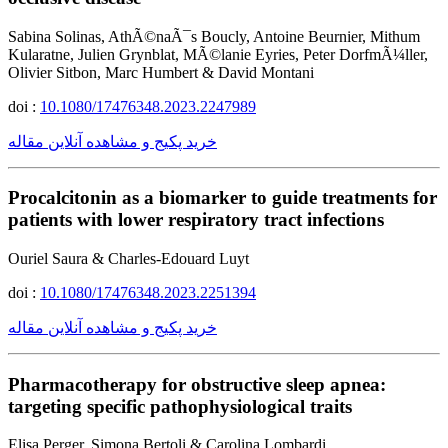
Sabina Solinas, AthÃ©naÃ¯s Boucly, Antoine Beurnier, Mithum
Kularatne, Julien Grynblat, MÃ©lanie Eyries, Peter DorfmÃ¼ller,
Olivier Sitbon, Marc Humbert & David Montani
doi :
10.1080/17476348.2023.2247989
خرید پکیج و مشاهده آنلاین مقاله
Procalcitonin as a biomarker to guide treatments for
patients with lower respiratory tract infections
Ouriel Saura & Charles-Edouard Luyt
doi :
10.1080/17476348.2023.2251394
خرید پکیج و مشاهده آنلاین مقاله
Pharmacotherapy for obstructive sleep apnea:
targeting specific pathophysiological traits
Elisa Perger, Simona Bertoli & Carolina Lombardi