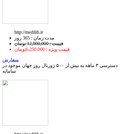
http://medilib.ir
ﻣﺪﺕ ﺯﻣﺎﻥ : 365 ﺭﻭﺯ
قیمت : 12,000,000 تومان
قیمت ویژه : 6,250,000تومان
سفارش
دسترسی ۳ ماهه به بیش از ۵۰۰ ژورنال روز جهان موجود در
سامانه