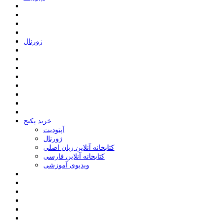
ﮊﻭﺭﻧﺎﻝ
خرید پکیج
ﺁﭘﺘﻮﺩﯾﺖ
ﮊﻭﺭﻧﺎﻝ
کتابخانه آنلاین زبان اصلی
کتابخانه آنلاین فارسی
ویدیوی آموزشی