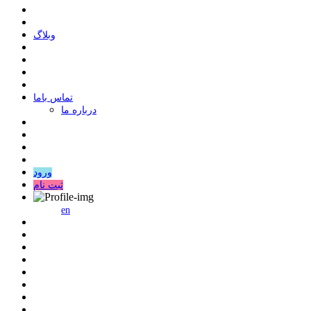
وبلاگ
ﺗﻤﺎﺱ ﺑﺎﻣﺎ
درباره ما
ورود
ثبت نام
en