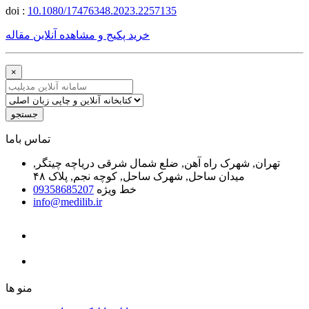
doi :
10.1080/17476348.2023.2257135
خرید پکیج و مشاهده آنلاین مقاله
×
جستجو
ﺗﻤﺎﺱ ﺑﺎﻣﺎ
تهران, شهرک راه آهن, ضلع شمال شرقی دریاچه چیتگر,
میدان ساحل, شهرک ساحل, کوچه نجم, پلاک ۴۸
خط ویژه
09358685207
info@medilib.ir
ﻣﻨﻮ ﻫﺎ