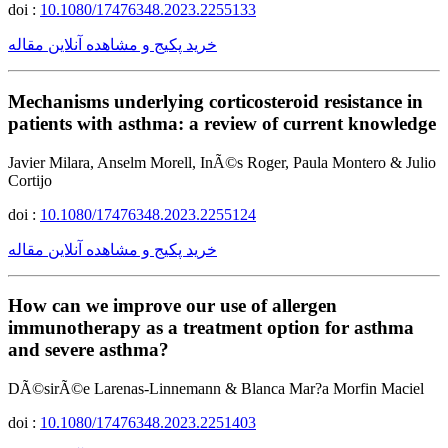
doi :
10.1080/17476348.2023.2255133
خرید پکیج و مشاهده آنلاین مقاله
Mechanisms underlying corticosteroid resistance in
patients with asthma: a review of current knowledge
Javier Milara, Anselm Morell, InÃ©s Roger, Paula Montero & Julio
Cortijo
doi :
10.1080/17476348.2023.2255124
خرید پکیج و مشاهده آنلاین مقاله
How can we improve our use of allergen
immunotherapy as a treatment option for asthma
and severe asthma?
DÃ©sirÃ©e Larenas-Linnemann & Blanca Mar?a Morfin Maciel
doi :
10.1080/17476348.2023.2251403