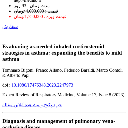
http://medilib.ir
ﻣﺪﺕ ﺯﻣﺎﻥ : 93 ﺭﻭﺯ
قیمت : 4,000,000 تومان
قیمت ویژه : 1,750,000تومان
سفارش
Evaluating as-needed inhaled corticosteroid
strategies in asthma: expanding the benefits to mild
asthma
Tommaso Bigoni, Franco Alfano, Federico Baraldi, Marco Contoli
& Alberto Papi
doi :
10.1080/17476348.2023.2247973
Expert Review of Respiratory Medicine, Volume 17, Issue 8 (2023)
خرید پکیج و مشاهده آنلاین مقاله
Diagnosis and management of pulmonary veno-
occlusive disease