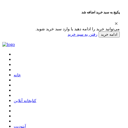
پکیج به سبد خرید اضافه شد
می‌توانید خرید را ادامه دهید یا وارد سبد خرید شوید.
رفتن به سبد خرید
ادامه خرید
ﺧﺎﻧﻪ
ﮐﺘﺎﺑﺨﺎﻧﻪ ﺁﻧﻼﯾﻦ
ﺁﭘﺘﻮﺩﯾﺖ