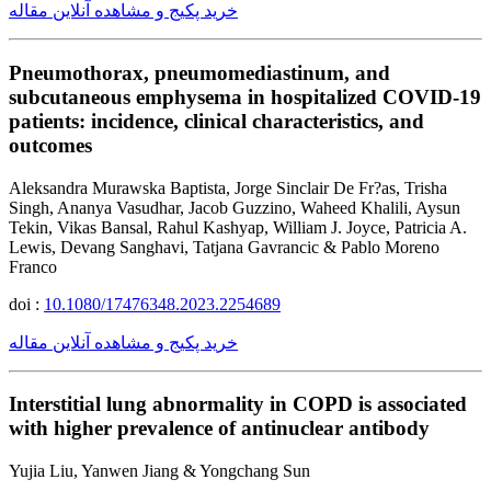
خرید پکیج و مشاهده آنلاین مقاله
Pneumothorax, pneumomediastinum, and
subcutaneous emphysema in hospitalized COVID-19
patients: incidence, clinical characteristics, and
outcomes
Aleksandra Murawska Baptista, Jorge Sinclair De Fr?as, Trisha
Singh, Ananya Vasudhar, Jacob Guzzino, Waheed Khalili, Aysun
Tekin, Vikas Bansal, Rahul Kashyap, William J. Joyce, Patricia A.
Lewis, Devang Sanghavi, Tatjana Gavrancic & Pablo Moreno
Franco
doi :
10.1080/17476348.2023.2254689
خرید پکیج و مشاهده آنلاین مقاله
Interstitial lung abnormality in COPD is associated
with higher prevalence of antinuclear antibody
Yujia Liu, Yanwen Jiang & Yongchang Sun