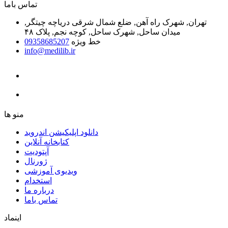
ﺗﻤﺎﺱ ﺑﺎﻣﺎ
تهران, شهرک راه آهن, ضلع شمال شرقی دریاچه چیتگر,
میدان ساحل, شهرک ساحل, کوچه نجم, پلاک ۴۸
خط ویژه
09358685207
info@medilib.ir
ﻣﻨﻮ ﻫﺎ
دانلود اپلیکیشن اندروید
ﮐﺘﺎﺑﺨﺎﻧﻪ ﺁﻧﻼﯾﻦ
ﺁﭘﺘﻮﺩﯾﺖ
ﮊﻭﺭﻧﺎﻝ
ویدیوی آموزشی
استخدام
درباره ما
ﺗﻤﺎﺱ ﺑﺎﻣﺎ
اینماد