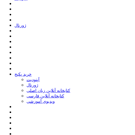
ﮊﻭﺭﻧﺎﻝ
خرید پکیج
ﺁﭘﺘﻮﺩﯾﺖ
ﮊﻭﺭﻧﺎﻝ
کتابخانه آنلاین زبان اصلی
کتابخانه آنلاین فارسی
ویدیوی آموزشی