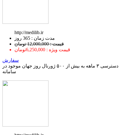
http://medilib.ir
ﻣﺪﺕ ﺯﻣﺎﻥ : 365 ﺭﻭﺯ
قیمت : 12,000,000 تومان
قیمت ویژه : 6,250,000تومان
سفارش
دسترسی ۳ ماهه به بیش از ۵۰۰ ژورنال روز جهان موجود در
سامانه