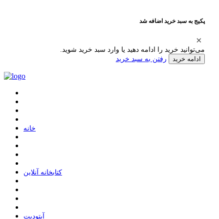
پکیج به سبد خرید اضافه شد
می‌توانید خرید را ادامه دهید یا وارد سبد خرید شوید.
رفتن به سبد خرید
ادامه خرید
ﺧﺎﻧﻪ
ﮐﺘﺎﺑﺨﺎﻧﻪ ﺁﻧﻼﯾﻦ
ﺁﭘﺘﻮﺩﯾﺖ