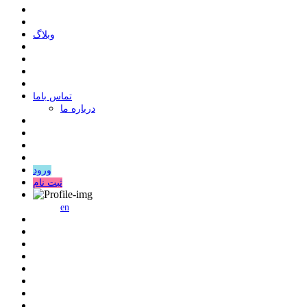
وبلاگ
ﺗﻤﺎﺱ ﺑﺎﻣﺎ
درباره ما
ورود
ثبت نام
en