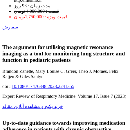
http://medilib.ir
ﻣﺪﺕ ﺯﻣﺎﻥ : 93 ﺭﻭﺯ
قیمت : 4,000,000 تومان
قیمت ویژه : 1,750,000تومان
سفارش
The argument for utilising magnetic resonance
imaging as a tool for monitoring lung structure and
function in pediatric patients
Brandon Zanette, Mary-Louise C. Greer, Theo J. Moraes, Felix
Ratjen & Giles Santyr
doi :
10.1080/17476348.2023.2241355
Expert Review of Respiratory Medicine, Volume 17, Issue 7 (2023)
خرید پکیج و مشاهده آنلاین مقاله
Up-to-date guidance towards improving medication
adherence in patients with chronic obstructive