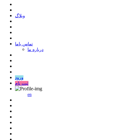
وبلاگ
ﺗﻤﺎﺱ ﺑﺎﻣﺎ
درباره ما
ورود
ثبت نام
en