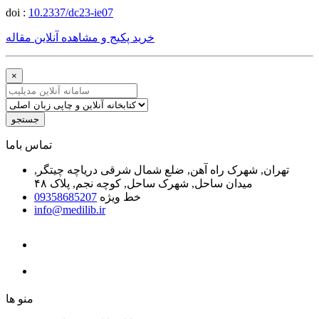
doi :
10.2337/dc23-ie07
خرید پکیج و مشاهده آنلاین مقاله
×
جستجو
ﺗﻤﺎﺱ ﺑﺎﻣﺎ
تهران, شهرک راه آهن, ضلع شمال شرقی دریاچه چیتگر,
میدان ساحل, شهرک ساحل, کوچه نجم, پلاک ۴۸
خط ویژه
09358685207
info@medilib.ir
ﻣﻨﻮ ﻫﺎ