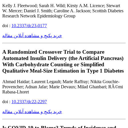
Kelly J. Fleetwood; Sarah H. Wild; Kirsty A.M. Licence; Stewart
W. Mercer; Daniel J. Smith; Caroline A. Jackson; Scottish Diabetes
Research Network Epidemiology Group
doi :
10.2337/dc23-0177
خرید پکیج و مشاهده آنلاین مقاله
A Randomized Crossover Trial to Compare
Automated Insulin Delivery (the Artificial Pancreas)
With Carbohydrate Counting or Simplified
Qualitative Meal-Size Estimation in Type 1 Diabetes
Ahmad Haidar; Laurent Legault; Marie Raffray; Nikita Gouchie-
Provencher; Adnan Jafar; Marie Devaux; Milad Ghanbari; RÃ©mi
Rabasa-Lhoret
doi :
10.2337/dc22-2297
خرید پکیج و مشاهده آنلاین مقاله
Is COVID-19 to Blame? Trends of Incidence and