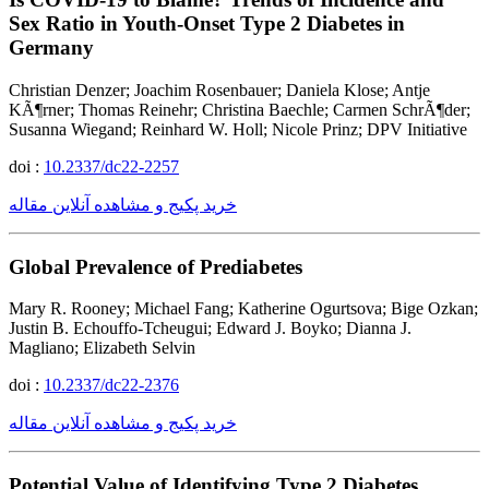
Sex Ratio in Youth-Onset Type 2 Diabetes in
Germany
Christian Denzer; Joachim Rosenbauer; Daniela Klose; Antje
KÃ¶rner; Thomas Reinehr; Christina Baechle; Carmen SchrÃ¶der;
Susanna Wiegand; Reinhard W. Holl; Nicole Prinz; DPV Initiative
doi :
10.2337/dc22-2257
خرید پکیج و مشاهده آنلاین مقاله
Global Prevalence of Prediabetes
Mary R. Rooney; Michael Fang; Katherine Ogurtsova; Bige Ozkan;
Justin B. Echouffo-Tcheugui; Edward J. Boyko; Dianna J.
Magliano; Elizabeth Selvin
doi :
10.2337/dc22-2376
خرید پکیج و مشاهده آنلاین مقاله
Potential Value of Identifying Type 2 Diabetes