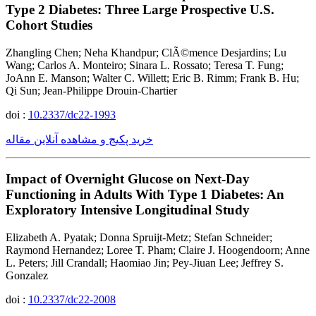
Type 2 Diabetes: Three Large Prospective U.S.
Cohort Studies
Zhangling Chen; Neha Khandpur; ClÃ©mence Desjardins; Lu
Wang; Carlos A. Monteiro; Sinara L. Rossato; Teresa T. Fung;
JoAnn E. Manson; Walter C. Willett; Eric B. Rimm; Frank B. Hu;
Qi Sun; Jean-Philippe Drouin-Chartier
doi :
10.2337/dc22-1993
خرید پکیج و مشاهده آنلاین مقاله
Impact of Overnight Glucose on Next-Day
Functioning in Adults With Type 1 Diabetes: An
Exploratory Intensive Longitudinal Study
Elizabeth A. Pyatak; Donna Spruijt-Metz; Stefan Schneider;
Raymond Hernandez; Loree T. Pham; Claire J. Hoogendoorn; Anne
L. Peters; Jill Crandall; Haomiao Jin; Pey-Jiuan Lee; Jeffrey S.
Gonzalez
doi :
10.2337/dc22-2008