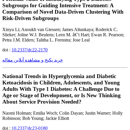
Subgroups for Guiding Intensive Treatment: A
Comparison of Novel Data-Driven Clustering With
Risk-Driven Subgroups
Xinyu Li; Anoukh van Giessen; James Altunkaya; Roderick C.
Slieker; Joline W.J. Beulens; Leen M. â€˜t Hart; Ewan R. Pearson;
Petra J.M. Elders; Talitha L. Feenstra; Jose Leal
doi :
10.2337/dc22-2170
خرید پکیج و مشاهده آنلاین مقاله
National Trends in Hyperglycemia and Diabetic
Ketoacidosis in Children, Adolescents, and Young
Adults With Type 1 Diabetes: A Challenge Due to
Age or Stage of Development, or Is New Thinking
About Service Provision Needed?
Naomi Holman; Emilia Woch; Colin Dayan; Justin Warner; Holly
Robinson; Bob Young; Jackie Elliott
doi :
10.2337/dc23-0180