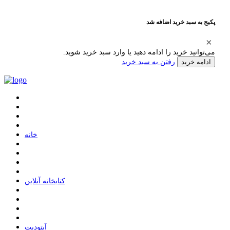
پکیج به سبد خرید اضافه شد
می‌توانید خرید را ادامه دهید یا وارد سبد خرید شوید.
رفتن به سبد خرید
ادامه خرید
ﺧﺎﻧﻪ
ﮐﺘﺎﺑﺨﺎﻧﻪ ﺁﻧﻼﯾﻦ
ﺁﭘﺘﻮﺩﯾﺖ