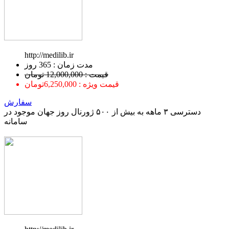
http://medilib.ir
ﻣﺪﺕ ﺯﻣﺎﻥ : 365 ﺭﻭﺯ
قیمت : 12,000,000 تومان
قیمت ویژه : 6,250,000تومان
سفارش
دسترسی ۳ ماهه به بیش از ۵۰۰ ژورنال روز جهان موجود در
سامانه