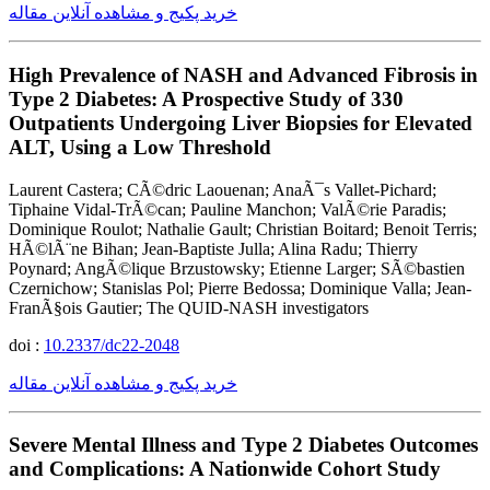
خرید پکیج و مشاهده آنلاین مقاله
High Prevalence of NASH and Advanced Fibrosis in
Type 2 Diabetes: A Prospective Study of 330
Outpatients Undergoing Liver Biopsies for Elevated
ALT, Using a Low Threshold
Laurent Castera; CÃ©dric Laouenan; AnaÃ¯s Vallet-Pichard;
Tiphaine Vidal-TrÃ©can; Pauline Manchon; ValÃ©rie Paradis;
Dominique Roulot; Nathalie Gault; Christian Boitard; Benoit Terris;
HÃ©lÃ¨ne Bihan; Jean-Baptiste Julla; Alina Radu; Thierry
Poynard; AngÃ©lique Brzustowsky; Etienne Larger; SÃ©bastien
Czernichow; Stanislas Pol; Pierre Bedossa; Dominique Valla; Jean-
FranÃ§ois Gautier; The QUID-NASH investigators
doi :
10.2337/dc22-2048
خرید پکیج و مشاهده آنلاین مقاله
Severe Mental Illness and Type 2 Diabetes Outcomes
and Complications: A Nationwide Cohort Study