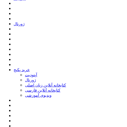
ﮊﻭﺭﻧﺎﻝ
خرید پکیج
ﺁﭘﺘﻮﺩﯾﺖ
ﮊﻭﺭﻧﺎﻝ
کتابخانه آنلاین زبان اصلی
کتابخانه آنلاین فارسی
ویدیوی آموزشی