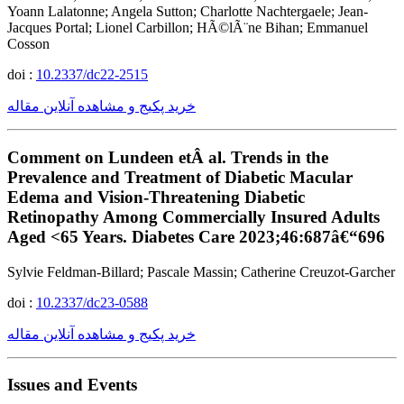
Yoann Lalatonne; Angela Sutton; Charlotte Nachtergaele; Jean-
Jacques Portal; Lionel Carbillon; HÃ©lÃ¨ne Bihan; Emmanuel
Cosson
doi :
10.2337/dc22-2515
خرید پکیج و مشاهده آنلاین مقاله
Comment on Lundeen etÂ al. Trends in the
Prevalence and Treatment of Diabetic Macular
Edema and Vision-Threatening Diabetic
Retinopathy Among Commercially Insured Adults
Aged <65 Years. Diabetes Care 2023;46:687â€“696
Sylvie Feldman-Billard; Pascale Massin; Catherine Creuzot-Garcher
doi :
10.2337/dc23-0588
خرید پکیج و مشاهده آنلاین مقاله
Issues and Events