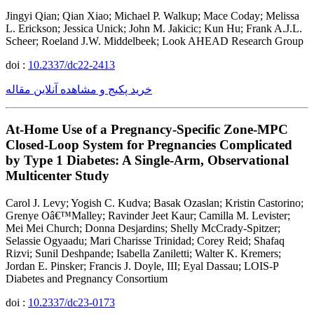
Jingyi Qian; Qian Xiao; Michael P. Walkup; Mace Coday; Melissa
L. Erickson; Jessica Unick; John M. Jakicic; Kun Hu; Frank A.J.L.
Scheer; Roeland J.W. Middelbeek; Look AHEAD Research Group
doi :
10.2337/dc22-2413
خرید پکیج و مشاهده آنلاین مقاله
At-Home Use of a Pregnancy-Specific Zone-MPC
Closed-Loop System for Pregnancies Complicated
by Type 1 Diabetes: A Single-Arm, Observational
Multicenter Study
Carol J. Levy; Yogish C. Kudva; Basak Ozaslan; Kristin Castorino;
Grenye Oâ€™Malley; Ravinder Jeet Kaur; Camilla M. Levister;
Mei Mei Church; Donna Desjardins; Shelly McCrady-Spitzer;
Selassie Ogyaadu; Mari Charisse Trinidad; Corey Reid; Shafaq
Rizvi; Sunil Deshpande; Isabella Zaniletti; Walter K. Kremers;
Jordan E. Pinsker; Francis J. Doyle, III; Eyal Dassau; LOIS-P
Diabetes and Pregnancy Consortium
doi :
10.2337/dc23-0173