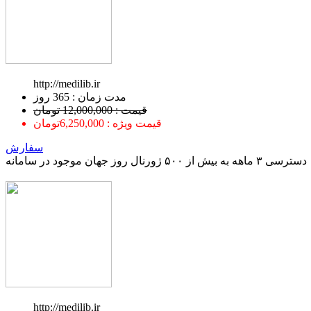
http://medilib.ir
ﻣﺪﺕ ﺯﻣﺎﻥ : 365 ﺭﻭﺯ
قیمت : 12,000,000 تومان
قیمت ویژه : 6,250,000تومان
سفارش
دسترسی ۳ ماهه به بیش از ۵۰۰ ژورنال روز جهان موجود در سامانه
http://medilib.ir