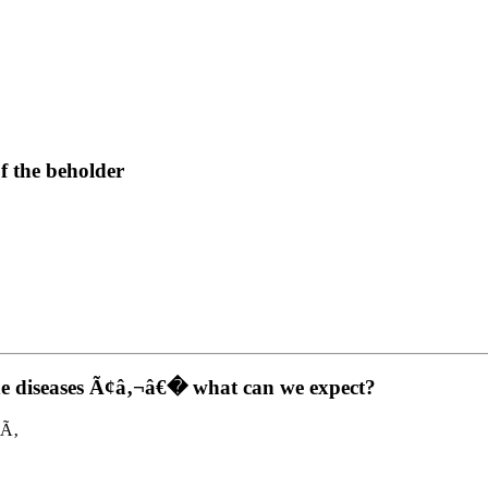
f the beholder
crine diseases Ã¢â‚¬â€� what can we expect?
nÃ‚