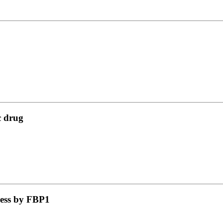
c drug
ness by FBP1