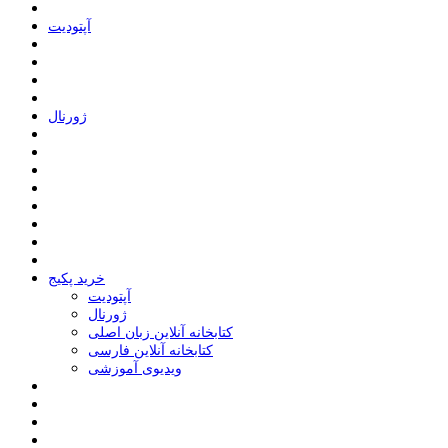
ﺁﭘﺘﻮﺩﯾﺖ
ﮊﻭﺭﻧﺎﻝ
خرید پکیج
ﺁﭘﺘﻮﺩﯾﺖ
ﮊﻭﺭﻧﺎﻝ
کتابخانه آنلاین زبان اصلی
کتابخانه آنلاین فارسی
ویدیوی آموزشی