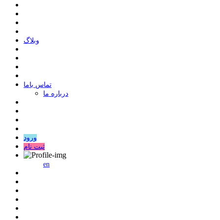
وبلاگ
ﺗﻤﺎﺱ ﺑﺎﻣﺎ
درباره ما
ورود
ثبت نام
en