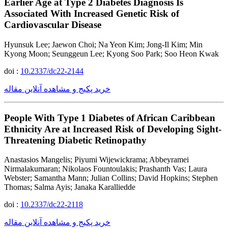
Earlier Age at Type 2 Diabetes Diagnosis Is
Associated With Increased Genetic Risk of
Cardiovascular Disease
Hyunsuk Lee; Jaewon Choi; Na Yeon Kim; Jong-Il Kim; Min
Kyong Moon; Seunggeun Lee; Kyong Soo Park; Soo Heon Kwak
doi :
10.2337/dc22-2144
خرید پکیج و مشاهده آنلاین مقاله
People With Type 1 Diabetes of African Caribbean
Ethnicity Are at Increased Risk of Developing Sight-
Threatening Diabetic Retinopathy
Anastasios Mangelis; Piyumi Wijewickrama; Abbeyramei
Nirmalakumaran; Nikolaos Fountoulakis; Prashanth Vas; Laura
Webster; Samantha Mann; Julian Collins; David Hopkins; Stephen
Thomas; Salma Ayis; Janaka Karalliedde
doi :
10.2337/dc22-2118
خرید پکیج و مشاهده آنلاین مقاله