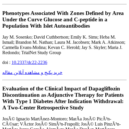
Phenotypes Associated With Zones Defined by Area
Under the Curve Glucose and C-peptide in a
Population With Islet Autoantibodies
Jay M. Sosenko; David Cuthbertson; Emily K. Sims; Heba M.
Ismail; Brandon M. Nathan; Laura M. Jacobsen; Mark A. Atkinson;
Carmella Evans-Molina; Kevan C. Herold; Jay S. Skyler; Maria J.
Redondo; TrialNet Study Group
doi :
10.2337/dc22-2236
خرید پکیج و مشاهده آنلاین مقاله
Evaluation of the Clinical Impact of Dapagliflozin
Discontinuation as Adjunctive Therapy for Patients
With Type 1 Diabetes After Indication Withdrawal:
A Two-Center Retrospective Study
JosÃ© Ignacio MartÃ­nez-Montoro; MarÃ­a JosÃ© PicÃ³n-
CÃ©sar; VÃ­ctor JosÃ© SimÃ³n-Frapolli; JosÃ© Luis PinzÃ³n-