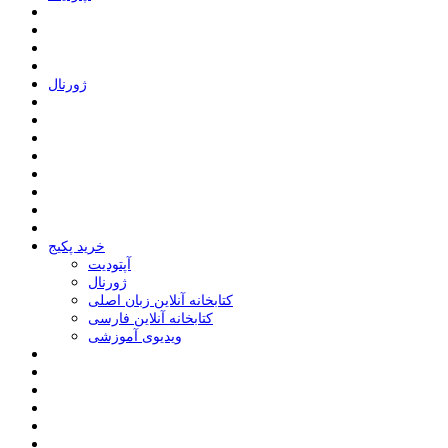
ﮊﻭﺭﻧﺎﻝ
خرید پکیج
ﺁﭘﺘﻮﺩﯾﺖ
ﮊﻭﺭﻧﺎﻝ
کتابخانه آنلاین زبان اصلی
کتابخانه آنلاین فارسی
ویدیوی آموزشی