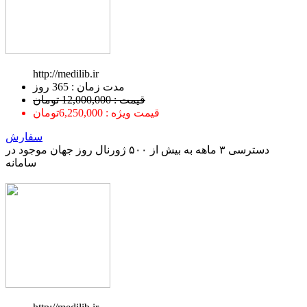
http://medilib.ir
ﻣﺪﺕ ﺯﻣﺎﻥ : 365 ﺭﻭﺯ
قیمت : 12,000,000 تومان
قیمت ویژه : 6,250,000تومان
سفارش
دسترسی ۳ ماهه به بیش از ۵۰۰ ژورنال روز جهان موجود در
سامانه