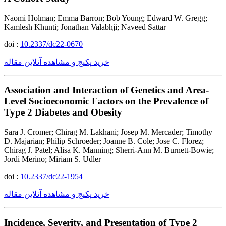
Naomi Holman; Emma Barron; Bob Young; Edward W. Gregg;
Kamlesh Khunti; Jonathan Valabhji; Naveed Sattar
doi :
10.2337/dc22-0670
خرید پکیج و مشاهده آنلاین مقاله
Association and Interaction of Genetics and Area-
Level Socioeconomic Factors on the Prevalence of
Type 2 Diabetes and Obesity
Sara J. Cromer; Chirag M. Lakhani; Josep M. Mercader; Timothy
D. Majarian; Philip Schroeder; Joanne B. Cole; Jose C. Florez;
Chirag J. Patel; Alisa K. Manning; Sherri-Ann M. Burnett-Bowie;
Jordi Merino; Miriam S. Udler
doi :
10.2337/dc22-1954
خرید پکیج و مشاهده آنلاین مقاله
Incidence, Severity, and Presentation of Type 2