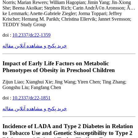
Norris; Marian Rewers; William Hagopian; Jimin Yang; Jin-Xiong
She; Beena Akolkar; Stephen Rich; Carin AndrÃ©n Aronsson; Ã…
ke Lernmark; Anette-Gabriele Ziegler; Jorma Toppari; Jeffrey
Krischer; Hemang M. Parikh; Christina Ellervik; Jannet Svensson;
TEDDY Study Group
doi :
10.2337/dc22-1359
خرید پکیج و مشاهده آنلاین مقاله
Impact of Early Life Factors on Metabolic
Phenotypes of Obesity in Preschool Children
Zijun Liao; Xianghui Xie; Jing Wang; Yiren Chen; Ting Zhang;
Gongshu Liu; Fangfang Chen
doi :
10.2337/dc22-1851
خرید پکیج و مشاهده آنلاین مقاله
Incidence of LADA and Type 2 Diabetes in Relation
to Tobacco Use and Genetic Susceptibility to Type 2