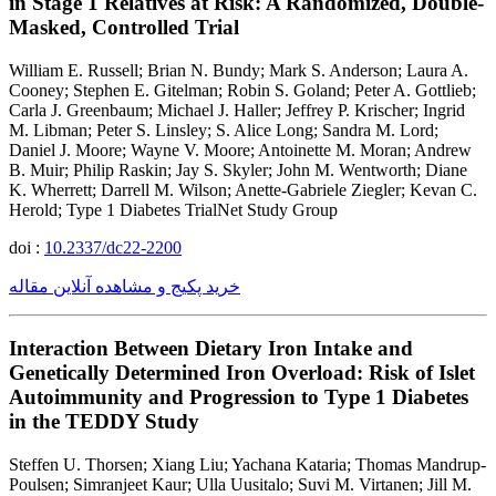
in Stage 1 Relatives at Risk: A Randomized, Double-
Masked, Controlled Trial
William E. Russell; Brian N. Bundy; Mark S. Anderson; Laura A.
Cooney; Stephen E. Gitelman; Robin S. Goland; Peter A. Gottlieb;
Carla J. Greenbaum; Michael J. Haller; Jeffrey P. Krischer; Ingrid
M. Libman; Peter S. Linsley; S. Alice Long; Sandra M. Lord;
Daniel J. Moore; Wayne V. Moore; Antoinette M. Moran; Andrew
B. Muir; Philip Raskin; Jay S. Skyler; John M. Wentworth; Diane
K. Wherrett; Darrell M. Wilson; Anette-Gabriele Ziegler; Kevan C.
Herold; Type 1 Diabetes TrialNet Study Group
doi :
10.2337/dc22-2200
خرید پکیج و مشاهده آنلاین مقاله
Interaction Between Dietary Iron Intake and
Genetically Determined Iron Overload: Risk of Islet
Autoimmunity and Progression to Type 1 Diabetes
in the TEDDY Study
Steffen U. Thorsen; Xiang Liu; Yachana Kataria; Thomas Mandrup-
Poulsen; Simranjeet Kaur; Ulla Uusitalo; Suvi M. Virtanen; Jill M.