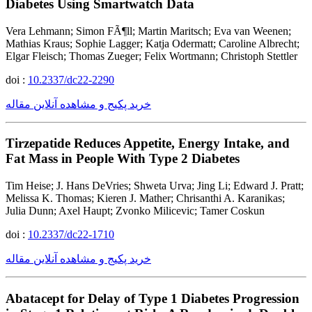
Diabetes Using Smartwatch Data
Vera Lehmann; Simon FÃ¶ll; Martin Maritsch; Eva van Weenen;
Mathias Kraus; Sophie Lagger; Katja Odermatt; Caroline Albrecht;
Elgar Fleisch; Thomas Zueger; Felix Wortmann; Christoph Stettler
doi :
10.2337/dc22-2290
خرید پکیج و مشاهده آنلاین مقاله
Tirzepatide Reduces Appetite, Energy Intake, and
Fat Mass in People With Type 2 Diabetes
Tim Heise; J. Hans DeVries; Shweta Urva; Jing Li; Edward J. Pratt;
Melissa K. Thomas; Kieren J. Mather; Chrisanthi A. Karanikas;
Julia Dunn; Axel Haupt; Zvonko Milicevic; Tamer Coskun
doi :
10.2337/dc22-1710
خرید پکیج و مشاهده آنلاین مقاله
Abatacept for Delay of Type 1 Diabetes Progression