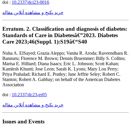
doi :
10.2337/dci23-0016
خرید پکیج و مشاهده آنلاین مقاله
Erratum. 2. Classification and diagnosis of diabetes:
Standards of Care in Diabetesâ€”2023. Diabetes
Care 2023;46(Suppl. 1):S19â€“S40
Nuha A. ElSayed; Grazia Aleppo; Vanita R. Aroda; Raveendhara R.
Bannuru; Florence M. Brown; Dennis Bruemmer; Billy S. Collins;
Marisa E. Hilliard; Diana Isaacs; Eric L. Johnson; Scott Kahan;
Kamlesh Khunti; Jose Leon; Sarah K. Lyons; Mary Lou Perry;
Priya Prahalad; Richard E. Pratley; Jane Jeffrie Seley; Robert C.
Stanton; Robert A. Gabbay; on behalf of the American Diabetes
Association
doi :
10.2337/dc23-er05
خرید پکیج و مشاهده آنلاین مقاله
Issues and Events