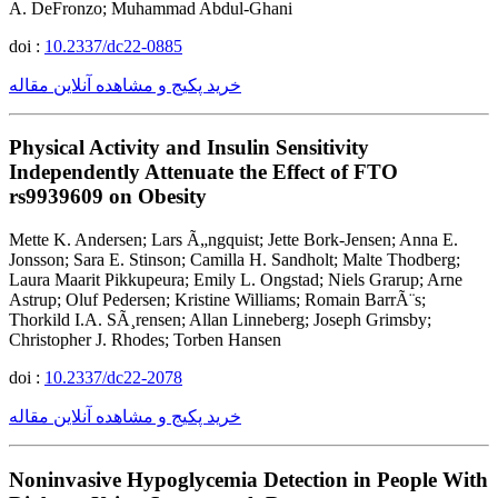
A. DeFronzo; Muhammad Abdul-Ghani
doi :
10.2337/dc22-0885
خرید پکیج و مشاهده آنلاین مقاله
Physical Activity and Insulin Sensitivity
Independently Attenuate the Effect of FTO
rs9939609 on Obesity
Mette K. Andersen; Lars Ã„ngquist; Jette Bork-Jensen; Anna E.
Jonsson; Sara E. Stinson; Camilla H. Sandholt; Malte Thodberg;
Laura Maarit Pikkupeura; Emily L. Ongstad; Niels Grarup; Arne
Astrup; Oluf Pedersen; Kristine Williams; Romain BarrÃ¨s;
Thorkild I.A. SÃ¸rensen; Allan Linneberg; Joseph Grimsby;
Christopher J. Rhodes; Torben Hansen
doi :
10.2337/dc22-2078
خرید پکیج و مشاهده آنلاین مقاله
Noninvasive Hypoglycemia Detection in People With