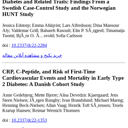
Diabetes and Related Traits: Findings From a
Swedish Case-Control Study and the Norwegian
HUNT Study
Jessica Edstorp; Emma Ahlqvist; Lars Alfredsson; Dina Mansour
Aly; Valdemar Grill; Bahareh Rasouli; Elin P. SÃ¸rgjerd; Tiinamaija
Tuomi; BjÃ¸rn O. Ã…svold; Sofia Carlsson
doi :
10.2337/dc22-2284
خرید پکیج و مشاهده آنلاین مقاله
CRP, C-Peptide, and Risk of First-Time
Cardiovascular Events and Mortality in Early Type
2 Diabetes: A Danish Cohort Study
Anne Gedebjerg; Mette Bjerre; Alisa Devedzic Kjaergaard; Jens
Steen Nielsen; JÃ¸rgen Rungby; Ivan Brandslund; Michael Maeng;
Henning Beck-Nielsen; Allan Vaag; Henrik Toft SÃ¸rensen; Troels
Krarup Hansen; Reimar Wernich Thomsen
doi :
10.2337/dc22-1353