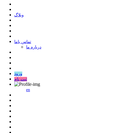
وبلاگ
ﺗﻤﺎﺱ ﺑﺎﻣﺎ
درباره ما
ورود
ثبت نام
en