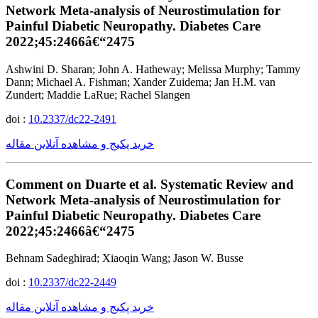
Network Meta-analysis of Neurostimulation for
Painful Diabetic Neuropathy. Diabetes Care
2022;45:2466â€“2475
Ashwini D. Sharan; John A. Hatheway; Melissa Murphy; Tammy
Dann; Michael A. Fishman; Xander Zuidema; Jan H.M. van
Zundert; Maddie LaRue; Rachel Slangen
doi :
10.2337/dc22-2491
خرید پکیج و مشاهده آنلاین مقاله
Comment on Duarte et al. Systematic Review and
Network Meta-analysis of Neurostimulation for
Painful Diabetic Neuropathy. Diabetes Care
2022;45:2466â€“2475
Behnam Sadeghirad; Xiaoqin Wang; Jason W. Busse
doi :
10.2337/dc22-2449
خرید پکیج و مشاهده آنلاین مقاله