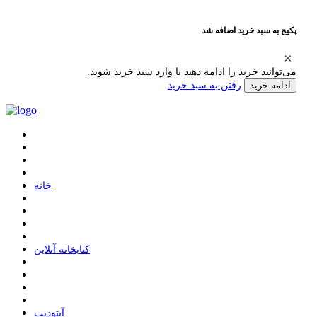
پکیج به سبد خرید اضافه شد
می‌توانید خرید را ادامه دهید یا وارد سبد خرید شوید.
رفتن به سبد خرید
ادامه خرید
ﺧﺎﻧﻪ
ﮐﺘﺎﺑﺨﺎﻧﻪ ﺁﻧﻼﯾﻦ
ﺁﭘﺘﻮﺩﯾﺖ