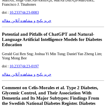
MartÃ­n; Jorge GarcÃ­a-AlemÃ¡n; MarÃ­a DurÃ¡n-MartÃ­nez;
Francisco J. Tinahones
doi :
10.2337/dc23-0083
خرید پکیج و مشاهده آنلاین مقاله
Potential and Pitfalls of ChatGPT and Natural-
Language Artificial Intelligence Models for Diabetes
Education
Gerald Gui Ren Sng; Joshua Yi Min Tung; Daniel Yan Zheng Lim;
Yong Mong Bee
doi :
10.2337/dc23-0197
خرید پکیج و مشاهده آنلاین مقاله
Comment on Celis-Morales et al. Type 2 Diabetes,
Glycemic Control, and Their Association With
Dementia and Its Major Subtypes: Findings From
the Swedish National Diabetes Register. Diabetes