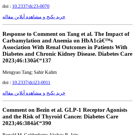
doi :
10.2337/dc23-0070
خرید پکیج و مشاهده آنلاین مقاله
Response to Comment on Tang et al. The Impact of
Carbamylation and Anemia on HbA1câ€™s
Association With Renal Outcomes in Patients With
Diabetes and Chronic Kidney Disease. Diabetes Care
2023;46:130â€“137
Mengyao Tang; Sahir Kalim
doi :
10.2337/dci23-0011
خرید پکیج و مشاهده آنلاین مقاله
Comment on Bezin et al. GLP-1 Receptor Agonists
and the Risk of Thyroid Cancer. Diabetes Care
2023;46:384â€“390
Ronald M. Goldenberg; Akshay B. Jain