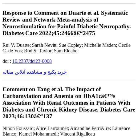
Response to Comment on Duarte et al. Systematic
Review and Network Meta-analysis of
Neurostimulation for Painful Diabetic Neuropathy.
Diabetes Care 2022;45:2466â€“2475
Rui V. Duarte; Sarah Nevitt; Sue Copley; Michelle Maden; Cecile
C. de Vos; Rod S. Taylor; Sam Eldabe
doi :
10.2337/dci23-0008
خرید پکیج و مشاهده آنلاین مقاله
Comment on Tang et al. The Impact of
Carbamylation and Anemia on HbA1câ€™s
Association With Renal Outcomes in Patients With
Diabetes and Chronic Kidney Disease. Diabetes Care
2023;46:130â€“137
Ninon Foussard; Alice Larroumet; Amandine FerriÃ¨re; Laurence
Blanco; Kamel Mohammedi; Vincent Rigalleau