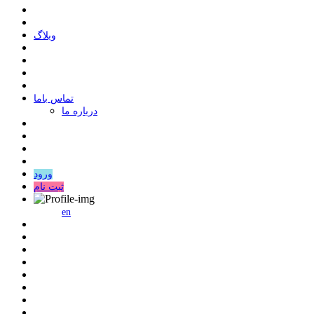
وبلاگ
ﺗﻤﺎﺱ ﺑﺎﻣﺎ
درباره ما
ورود
ثبت نام
en