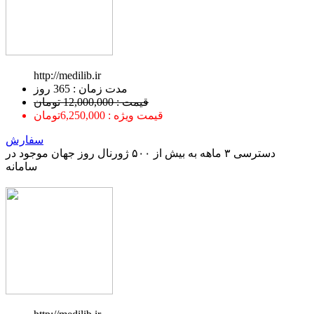
http://medilib.ir
ﻣﺪﺕ ﺯﻣﺎﻥ : 365 ﺭﻭﺯ
قیمت : 12,000,000 تومان
قیمت ویژه : 6,250,000تومان
سفارش
دسترسی ۳ ماهه به بیش از ۵۰۰ ژورنال روز جهان موجود در
سامانه