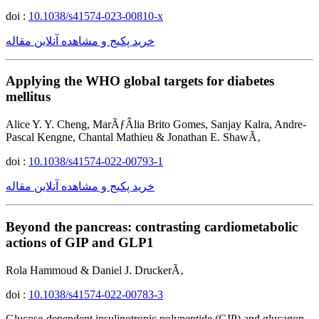
doi :
10.1038/s41574-023-00810-x
خرید پکیج و مشاهده آنلاین مقاله
Applying the WHO global targets for diabetes
mellitus
Alice Y. Y. Cheng, MarÃƒÂ­lia Brito Gomes, Sanjay Kalra, Andre-
Pascal Kengne, Chantal Mathieu & Jonathan E. ShawÃ‚
doi :
10.1038/s41574-022-00793-1
خرید پکیج و مشاهده آنلاین مقاله
Beyond the pancreas: contrasting cardiometabolic
actions of GIP and GLP1
Rola Hammoud & Daniel J. DruckerÃ‚
doi :
10.1038/s41574-022-00783-3
Glucose-dependent insulinotropic polypeptide (GIP) and glucagon-