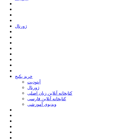
ﮊﻭﺭﻧﺎﻝ
خرید پکیج
ﺁﭘﺘﻮﺩﯾﺖ
ﮊﻭﺭﻧﺎﻝ
کتابخانه آنلاین زبان اصلی
کتابخانه آنلاین فارسی
ویدیوی آموزشی