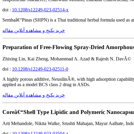
doi :
10.1208/s12249-023-02514-x
Semhaâ€“Pinas (SHPN) is a Thai traditional herbal formula used as an e
خرید پکیج و مشاهده آنلاین مقاله
Preparation of Free-Flowing Spray-Dried Amorphou
Zhixing Lin, Kai Zheng, Mohammad A. Azad & Rajesh N. DavÃ©
doi :
10.1208/s12249-023-02511-0
A highly porous additive, NeusilinÂ®, with high adsorption capability
applied as a model BCS class 2 drug in ASDs.
خرید پکیج و مشاهده آنلاین مقاله
Coreâ€“Shell Type Lipidic and Polymeric Nanocapsule
Arti Mehandole, Nikita Walke, Srushti Mahajan, Mayur Aalhate, In
doi :
10.1208/s12249-023-02504-z