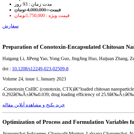
ﻣﺪﺕ ﺯﻣﺎﻥ : 93 ﺭﻭﺯ
قیمت : 4,000,000 تومان
قیمت ویژه : 1,750,000تومان
سفارش
Preparation of Conotoxin-Encapsulated Chitosan Nan
Haigang Li, JiPeng Yao, Yong Guo, JingJing Huo, Haijuan Zhang, 
doi :
10.1208/s12249-023-02509-8
Volume 24, issue 1, January 2023
-Conotoxin CnIIIC (conotoxin, CTX)â€“loaded chitosan nanoparticles
0.292â€‰Â±â€‰0.039, drug loading efficiency of 25.9â€‰Â±â€‰1
خرید پکیج و مشاهده آنلاین مقاله
Optimization of Process and Formulation Variables 
Jirapornchai Suksaeree, Chaowalit Monton, Laksana Charoenchai,