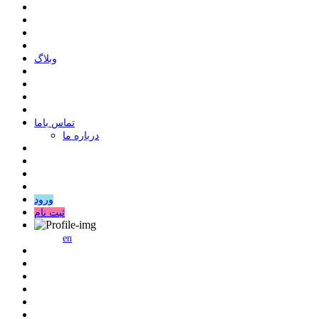
وبلاگ
ﺗﻤﺎﺱ ﺑﺎﻣﺎ
درباره ما
ورود
ثبت نام
en