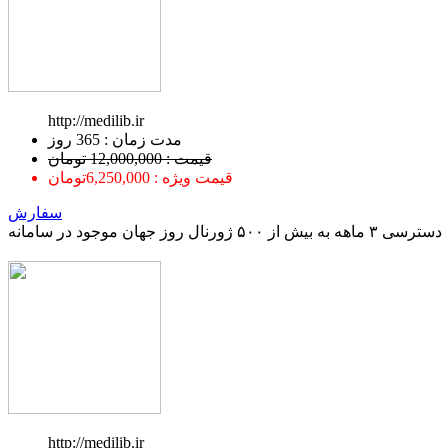
http://medilib.ir
ﻣﺪﺕ ﺯﻣﺎﻥ : 365 ﺭﻭﺯ
قیمت : 12,000,000 تومان
قیمت ویژه : 6,250,000تومان
سفارش
دسترسی ۳ ماهه به بیش از ۵۰۰ ژورنال روز جهان موجود در سامانه
http://medilib.ir