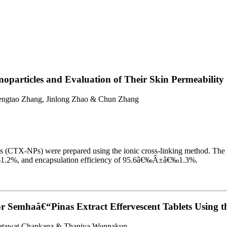
oparticles and Evaluation of Their Skin Permeability
Zengtao Zhang, Jinlong Zhao & Chun Zhang
 (CTX-NPs) were prepared using the ionic cross-linking method. The 
.2%, and encapsulation efficiency of 95.6â€‰Â±â€‰1.3%.
for Semhaâ€“Pinas Extract Effervescent Tablets Using
 Natawat Chankana & Thaniya Wunnakup