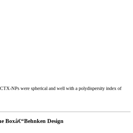
CTX-NPs were spherical and well with a polydispersity index of
 the Boxâ€“Behnken Design