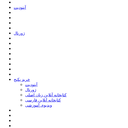
ﺁﭘﺘﻮﺩﯾﺖ
ﮊﻭﺭﻧﺎﻝ
خرید پکیج
ﺁﭘﺘﻮﺩﯾﺖ
ﮊﻭﺭﻧﺎﻝ
کتابخانه آنلاین زبان اصلی
کتابخانه آنلاین فارسی
ویدیوی آموزشی