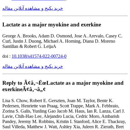
خرید پکیج و مشاهده آنلاین مقاله
Lactate as a major myokine and exerkine
George A. Brooks, Adam D. Osmond, Jose A. Arevalo, Casey C.
Curl, Justin J. Duong, Michael A. Horning, Diana D. Moreno
Santillan & Robert G. LeijaA
doi :
10.1038/s41574-022-00724-0
خرید پکیج و مشاهده آنلاین مقاله
Reply to Ã¢â‚¬ËœLactate as a major myokine and
exerkineÃ¢â‚¬â„¢
Lisa S. Chow, Robert E. Gerszten, Joan M. Taylor, Bente K.
Pedersen, Henriette van Praag, Scott Trappe, Mark A. Febbraio,
Zorina S. Galis, Yunling Gao Jacob M. Haus, Ian R. Lanza, Carl J.
Lavie, Chih-Hao Lee, Alejandro Lucia, Cedric Moro, Ambarish
Pandey, Jeremy M. Robbins, Kristin I. Stanford, Alice E. Thackray,
Saul Villeda, Matthew J. Watt, Ashley Xia, Juleen R. Zierath, Bret