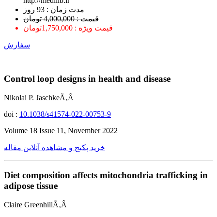
http://medilib.ir
ﻣﺪﺕ ﺯﻣﺎﻥ : 93 ﺭﻭﺯ
قیمت : 4,000,000 تومان
قیمت ویژه : 1,750,000تومان
سفارش
Control loop designs in health and disease
Nikolai P. JaschkeÃ‚Â
doi :
10.1038/s41574-022-00753-9
Volume 18 Issue 11, November 2022
خرید پکیج و مشاهده آنلاین مقاله
Diet composition affects mitochondria trafficking in
adipose tissue
Claire GreenhillÃ‚Â