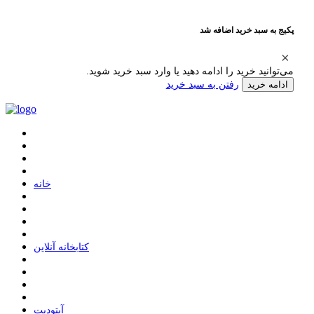
پکیج به سبد خرید اضافه شد
می‌توانید خرید را ادامه دهید یا وارد سبد خرید شوید.
رفتن به سبد خرید
ادامه خرید
ﺧﺎﻧﻪ
ﮐﺘﺎﺑﺨﺎﻧﻪ ﺁﻧﻼﯾﻦ
ﺁﭘﺘﻮﺩﯾﺖ