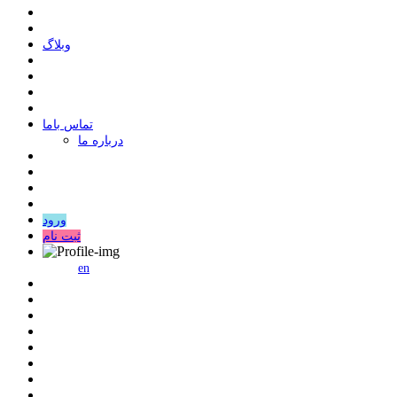
وبلاگ
ﺗﻤﺎﺱ ﺑﺎﻣﺎ
درباره ما
ورود
ثبت نام
en