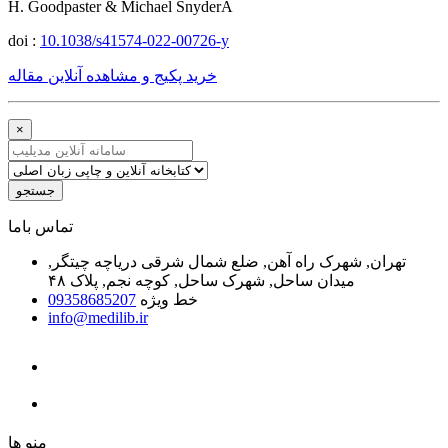
H. Goodpaster & Michael SnyderA
doi :
10.1038/s41574-022-00726-y
خرید پکیج و مشاهده آنلاین مقاله
×
جستجو
ﺗﻤﺎﺱ ﺑﺎﻣﺎ
تهران, شهرک راه آهن, ضلع شمال شرقی دریاچه چیتگر,
میدان ساحل, شهرک ساحل, کوچه نجم, پلاک ۴۸
خط ویژه
09358685207
info@medilib.ir
ﻣﻨﻮ ﻫﺎ