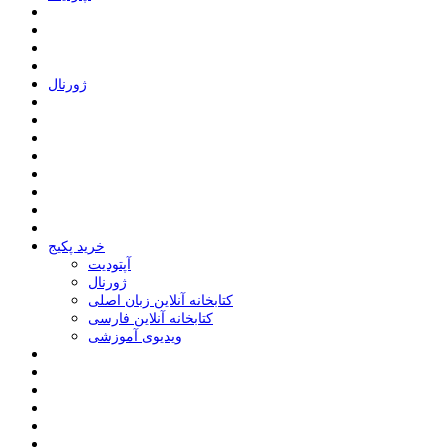
ﮊﻭﺭﻧﺎﻝ
خرید پکیج
ﺁﭘﺘﻮﺩﯾﺖ
ﮊﻭﺭﻧﺎﻝ
کتابخانه آنلاین زبان اصلی
کتابخانه آنلاین فارسی
ویدیوی آموزشی