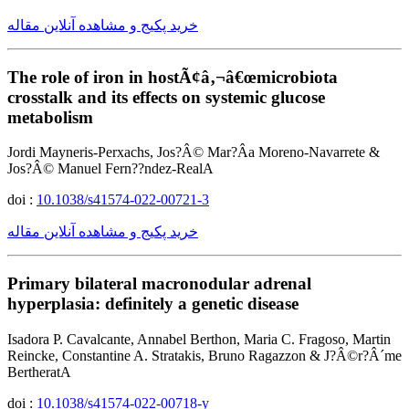
خرید پکیج و مشاهده آنلاین مقاله
The role of iron in hostÃ¢â‚¬â€œmicrobiota
crosstalk and its effects on systemic glucose
metabolism
Jordi Mayneris-Perxachs, Jos?Â© Mar?Â­a Moreno-Navarrete &
Jos?Â© Manuel Fern??ndez-RealA
doi :
10.1038/s41574-022-00721-3
خرید پکیج و مشاهده آنلاین مقاله
Primary bilateral macronodular adrenal
hyperplasia: definitely a genetic disease
Isadora P. Cavalcante, Annabel Berthon, Maria C. Fragoso, Martin
Reincke, Constantine A. Stratakis, Bruno Ragazzon & J?Â©r?Â´me
BertheratA
doi :
10.1038/s41574-022-00718-y