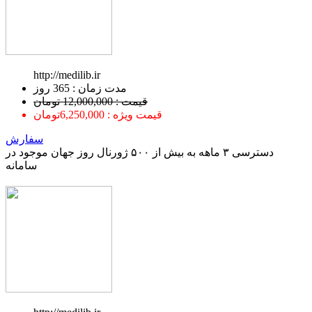
http://medilib.ir
ﻣﺪﺕ ﺯﻣﺎﻥ : 365 ﺭﻭﺯ
قیمت : 12,000,000 تومان
قیمت ویژه : 6,250,000تومان
سفارش
دسترسی ۳ ماهه به بیش از ۵۰۰ ژورنال روز جهان موجود در
سامانه