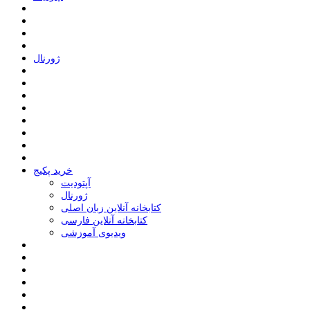
ﮊﻭﺭﻧﺎﻝ
خرید پکیج
ﺁﭘﺘﻮﺩﯾﺖ
ﮊﻭﺭﻧﺎﻝ
کتابخانه آنلاین زبان اصلی
کتابخانه آنلاین فارسی
ویدیوی آموزشی