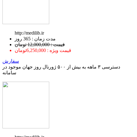
http://medilib.ir
ﻣﺪﺕ ﺯﻣﺎﻥ : 365 ﺭﻭﺯ
قیمت : 12,000,000 تومان
قیمت ویژه : 6,250,000تومان
سفارش
دسترسی ۳ ماهه به بیش از ۵۰۰ ژورنال روز جهان موجود در
سامانه