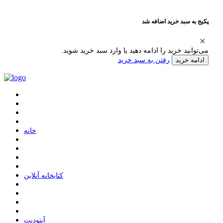
پکیج به سبد خرید اضافه شد
می‌توانید خرید را ادامه دهید یا وارد سبد خرید شوید.
رفتن به سبد خرید
ادامه خرید
ﺧﺎﻧﻪ
ﮐﺘﺎﺑﺨﺎﻧﻪ ﺁﻧﻼﯾﻦ
ﺁﭘﺘﻮﺩﯾﺖ