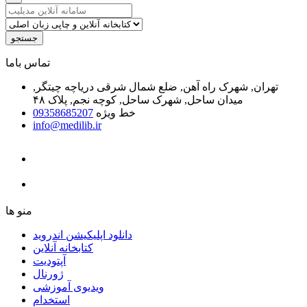
جستجو
ﺗﻤﺎﺱ ﺑﺎﻣﺎ
تهران, شهرک راه آهن, ضلع شمال شرقی دریاچه چیتگر,
میدان ساحل, شهرک ساحل, کوچه نجم, پلاک ۴۸
خط ویژه
09358685207
info@medilib.ir
ﻣﻨﻮ ﻫﺎ
دانلود اپلیکیشن اندروید
ﮐﺘﺎﺑﺨﺎﻧﻪ ﺁﻧﻼﯾﻦ
ﺁﭘﺘﻮﺩﯾﺖ
ﮊﻭﺭﻧﺎﻝ
ویدیوی آموزشی
استخدام