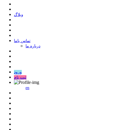
وبلاگ
ﺗﻤﺎﺱ ﺑﺎﻣﺎ
درباره ما
ورود
ثبت نام
en