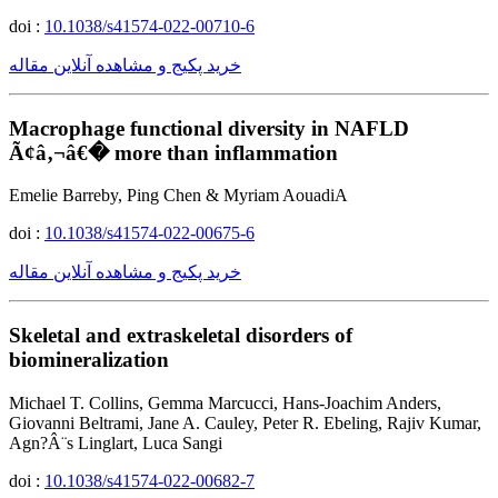
doi :
10.1038/s41574-022-00710-6
خرید پکیج و مشاهده آنلاین مقاله
Macrophage functional diversity in NAFLD
Ã¢â‚¬â€� more than inflammation
Emelie Barreby, Ping Chen & Myriam AouadiA
doi :
10.1038/s41574-022-00675-6
خرید پکیج و مشاهده آنلاین مقاله
Skeletal and extraskeletal disorders of
biomineralization
Michael T. Collins, Gemma Marcucci, Hans-Joachim Anders,
Giovanni Beltrami, Jane A. Cauley, Peter R. Ebeling, Rajiv Kumar,
Agn?Â¨s Linglart, Luca Sangi
doi :
10.1038/s41574-022-00682-7