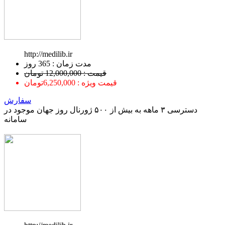
http://medilib.ir
ﻣﺪﺕ ﺯﻣﺎﻥ : 365 ﺭﻭﺯ
قیمت : 12,000,000 تومان
قیمت ویژه : 6,250,000تومان
سفارش
دسترسی ۳ ماهه به بیش از ۵۰۰ ژورنال روز جهان موجود در
سامانه