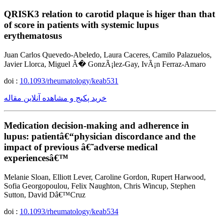
QRISK3 relation to carotid plaque is higer than that
of score in patients with systemic lupus
erythematosus
Juan Carlos Quevedo-Abeledo, Laura Caceres, Camilo Palazuelos,
Javier Llorca, Miguel Ã� GonzÃ¡lez-Gay, IvÃ¡n Ferraz-Amaro
doi :
10.1093/rheumatology/keab531
خرید پکیج و مشاهده آنلاین مقاله
Medication decision-making and adherence in
lupus: patientâ€“physician discordance and the
impact of previous â€˜adverse medical
experiencesâ€™
Melanie Sloan, Elliott Lever, Caroline Gordon, Rupert Harwood,
Sofia Georgopoulou, Felix Naughton, Chris Wincup, Stephen
Sutton, David Dâ€™Cruz
doi :
10.1093/rheumatology/keab534