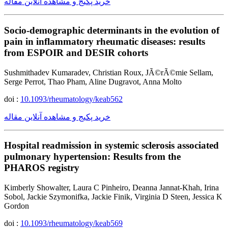
خرید پکیج و مشاهده آنلاین مقاله
Socio-demographic determinants in the evolution of
pain in inflammatory rheumatic diseases: results
from ESPOIR and DESIR cohorts
Sushmithadev Kumaradev, Christian Roux, JÃ©rÃ©mie Sellam,
Serge Perrot, Thao Pham, Aline Dugravot, Anna Molto
doi :
10.1093/rheumatology/keab562
خرید پکیج و مشاهده آنلاین مقاله
Hospital readmission in systemic sclerosis associated
pulmonary hypertension: Results from the
PHAROS registry
Kimberly Showalter, Laura C Pinheiro, Deanna Jannat-Khah, Irina
Sobol, Jackie Szymonifka, Jackie Finik, Virginia D Steen, Jessica K
Gordon
doi :
10.1093/rheumatology/keab569