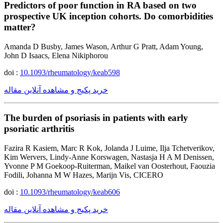
Predictors of poor function in RA based on two
prospective UK inception cohorts. Do comorbidities
matter?
Amanda D Busby, James Wason, Arthur G Pratt, Adam Young,
John D Isaacs, Elena Nikiphorou
doi :
10.1093/rheumatology/keab598
خرید پکیج و مشاهده آنلاین مقاله
The burden of psoriasis in patients with early
psoriatic arthritis
Fazira R Kasiem, Marc R Kok, Jolanda J Luime, Ilja Tchetverikov,
Kim Wervers, Lindy-Anne Korswagen, Nastasja H A M Denissen,
Yvonne P M Goekoop-Ruiterman, Maikel van Oosterhout, Faouzia
Fodili, Johanna M W Hazes, Marijn Vis, CICERO
doi :
10.1093/rheumatology/keab606
خرید پکیج و مشاهده آنلاین مقاله