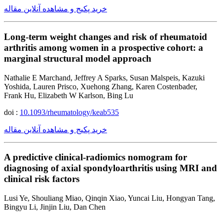
خرید پکیج و مشاهده آنلاین مقاله
Long-term weight changes and risk of rheumatoid
arthritis among women in a prospective cohort: a
marginal structural model approach
Nathalie E Marchand, Jeffrey A Sparks, Susan Malspeis, Kazuki
Yoshida, Lauren Prisco, Xuehong Zhang, Karen Costenbader,
Frank Hu, Elizabeth W Karlson, Bing Lu
doi :
10.1093/rheumatology/keab535
خرید پکیج و مشاهده آنلاین مقاله
A predictive clinical-radiomics nomogram for
diagnosing of axial spondyloarthritis using MRI and
clinical risk factors
Lusi Ye, Shouliang Miao, Qinqin Xiao, Yuncai Liu, Hongyan Tang,
Bingyu Li, Jinjin Liu, Dan Chen