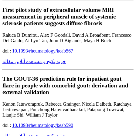
First pilot study of extracellular volume MRI
measurement in peripheral muscle of systemic
sclerosis patients suggests diffuse fibrosis
Raluca B Dumitru, Alex F Goodall, David A Broadbent, Francesco
Del Galdo, Ai Lyn Tan, John D Biglands, Maya H Buch
doi :
10.1093/rheumatology/keab567
خرید پکیج و مشاهده آنلاین مقاله
The GOUT-36 prediction rule for inpatient gout
flare in people with comorbid gout: derivation and
external validation
Kanon Jatuworapruk, Rebecca Grainger, Nicola Dalbeth, Ratchaya
Lertnawapan, Punchong Hanvivadhanakul, Patapong Towiwat,
Lianjie Shi, William J Taylor
doi :
10.1093/rheumatology/keab590
خرید پکیج و مشاهده آنلاین مقاله