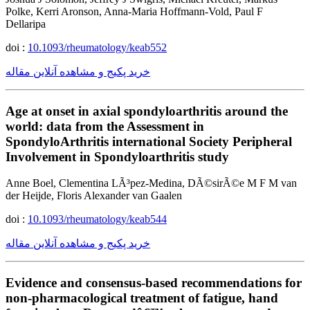
Polke, Kerri Aronson, Anna-Maria Hoffmann-Vold, Paul F
Dellaripa
doi :
10.1093/rheumatology/keab552
خرید پکیج و مشاهده آنلاین مقاله
Age at onset in axial spondyloarthritis around the
world: data from the Assessment in
SpondyloArthritis international Society Peripheral
Involvement in Spondyloarthritis study
Anne Boel, Clementina LÃ³pez-Medina, DÃ©sirÃ©e M F M van
der Heijde, Floris Alexander van Gaalen
doi :
10.1093/rheumatology/keab544
خرید پکیج و مشاهده آنلاین مقاله
Evidence and consensus-based recommendations for
non-pharmacological treatment of fatigue, hand