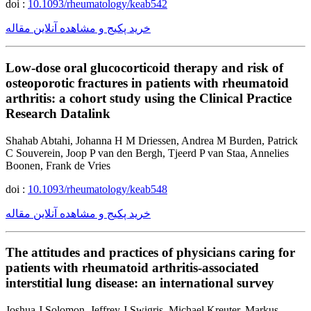
doi :
10.1093/rheumatology/keab542
خرید پکیج و مشاهده آنلاین مقاله
Low-dose oral glucocorticoid therapy and risk of
osteoporotic fractures in patients with rheumatoid
arthritis: a cohort study using the Clinical Practice
Research Datalink
Shahab Abtahi, Johanna H M Driessen, Andrea M Burden, Patrick
C Souverein, Joop P van den Bergh, Tjeerd P van Staa, Annelies
Boonen, Frank de Vries
doi :
10.1093/rheumatology/keab548
خرید پکیج و مشاهده آنلاین مقاله
The attitudes and practices of physicians caring for
patients with rheumatoid arthritis-associated
interstitial lung disease: an international survey
Joshua J Solomon, Jeffrey J Swigris, Michael Kreuter, Markus