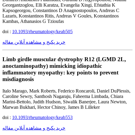
Georgantzoglou, Elli Karatza, Evangelia Xingi, Efstathia K
Kapsogeorgou, Constantinos D Anagnostopoulos, Andreas C
Lazaris, Konstantinos Ritis, Andreas V Goules, Konstantinos
Kambas, Athanasios G Tzioufas
doi :
10.1093/rheumatology/keab505
خرید پکیج و مشاهده آنلاین مقاله
Limb girdle muscular dystrophy R12 (LGMD 2L,
anoctaminopathy) mimicking idiopathic
inflammatory myopathy: key points to prevent
misdiagnosis
Italo Marago, Mark Roberts, Federico Roncaroli, Daniel DuPlessis,
Caroline Sewry, Santhosh Nagaraju, Faheema Limbada, Chiara
Marini-Bettolo, Judith Hudson, Siwalik Banerjee, Laura Newton,
Marwan Bukhari, Hector Chinoy, James B Lilleker
doi :
10.1093/rheumatology/keab553
خرید پکیج و مشاهده آنلاین مقاله