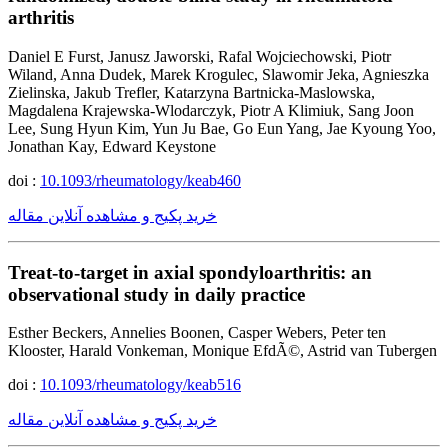
arthritis
Daniel E Furst, Janusz Jaworski, Rafal Wojciechowski, Piotr
Wiland, Anna Dudek, Marek Krogulec, Slawomir Jeka, Agnieszka
Zielinska, Jakub Trefler, Katarzyna Bartnicka-Maslowska,
Magdalena Krajewska-Wlodarczyk, Piotr A Klimiuk, Sang Joon
Lee, Sung Hyun Kim, Yun Ju Bae, Go Eun Yang, Jae Kyoung Yoo,
Jonathan Kay, Edward Keystone
doi :
10.1093/rheumatology/keab460
خرید پکیج و مشاهده آنلاین مقاله
Treat-to-target in axial spondyloarthritis: an
observational study in daily practice
Esther Beckers, Annelies Boonen, Casper Webers, Peter ten
Klooster, Harald Vonkeman, Monique EfdÃ©, Astrid van Tubergen
doi :
10.1093/rheumatology/keab516
خرید پکیج و مشاهده آنلاین مقاله