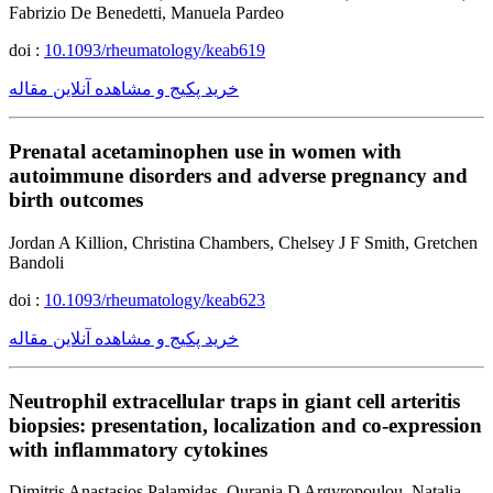
Fabrizio De Benedetti, Manuela Pardeo
doi :
10.1093/rheumatology/keab619
خرید پکیج و مشاهده آنلاین مقاله
Prenatal acetaminophen use in women with
autoimmune disorders and adverse pregnancy and
birth outcomes
Jordan A Killion, Christina Chambers, Chelsey J F Smith, Gretchen
Bandoli
doi :
10.1093/rheumatology/keab623
خرید پکیج و مشاهده آنلاین مقاله
Neutrophil extracellular traps in giant cell arteritis
biopsies: presentation, localization and co-expression
with inflammatory cytokines
Dimitris Anastasios Palamidas, Ourania D Argyropoulou, Natalia