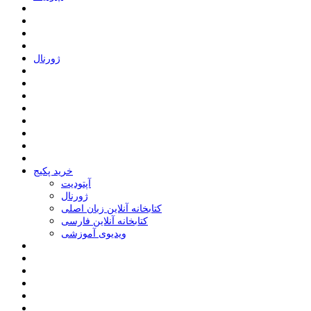
ﮊﻭﺭﻧﺎﻝ
خرید پکیج
ﺁﭘﺘﻮﺩﯾﺖ
ﮊﻭﺭﻧﺎﻝ
کتابخانه آنلاین زبان اصلی
کتابخانه آنلاین فارسی
ویدیوی آموزشی