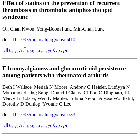
Effect of statins on the prevention of recurrent
thrombosis in thrombotic antiphospholipid
syndrome
Oh Chan Kwon, Yong-Beom Park, Min-Chan Park
doi :
10.1093/rheumatology/keab410
خرید پکیج و مشاهده آنلاین مقاله
Fibromyalgianess and glucocorticoid persistence
among patients with rheumatoid arthritis
Beth I Wallace, Meriah N Moore, Andrew C Heisler, Lutfiyya N
Muhammad, Jing Song, Daniel J Clauw, Clifton O Bingham, III,
Marcy B Bolster, Wendy Marder, Tuhina Neogi, Alyssa Wohlfahrt,
Dorothy D Dunlop, Yvonne C Lee
doi :
10.1093/rheumatology/keab583
خرید پکیج و مشاهده آنلاین مقاله