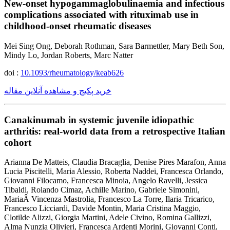
New-onset hypogammaglobulinaemia and infectious
complications associated with rituximab use in
childhood-onset rheumatic diseases
Mei Sing Ong, Deborah Rothman, Sara Barmettler, Mary Beth Son,
Mindy Lo, Jordan Roberts, Marc Natter
doi :
10.1093/rheumatology/keab626
خرید پکیج و مشاهده آنلاین مقاله
Canakinumab in systemic juvenile idiopathic
arthritis: real-world data from a retrospective Italian
cohort
Arianna De Matteis, Claudia Bracaglia, Denise Pires Marafon, Anna
Lucia Piscitelli, Maria Alessio, Roberta Naddei, Francesca Orlando,
Giovanni Filocamo, Francesca Minoia, Angelo Ravelli, Jessica
Tibaldi, Rolando Cimaz, Achille Marino, Gabriele Simonini,
MariaÂ Vincenza Mastrolia, Francesco La Torre, Ilaria Tricarico,
Francesco Licciardi, Davide Montin, Maria Cristina Maggio,
Clotilde Alizzi, Giorgia Martini, Adele Civino, Romina Gallizzi,
Alma Nunzia Olivieri, Francesca Ardenti Morini, Giovanni Conti,