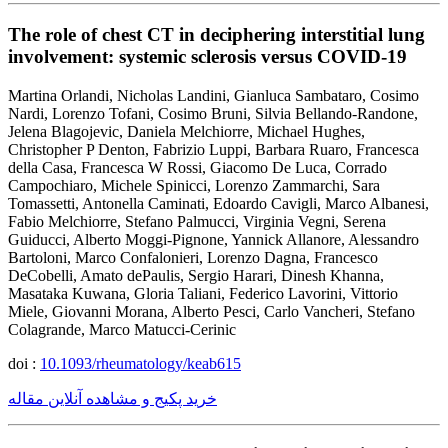
The role of chest CT in deciphering interstitial lung
involvement: systemic sclerosis versus COVID-19
Martina Orlandi, Nicholas Landini, Gianluca Sambataro, Cosimo
Nardi, Lorenzo Tofani, Cosimo Bruni, Silvia Bellando-Randone,
Jelena Blagojevic, Daniela Melchiorre, Michael Hughes,
Christopher P Denton, Fabrizio Luppi, Barbara Ruaro, Francesca
della Casa, Francesca W Rossi, Giacomo De Luca, Corrado
Campochiaro, Michele Spinicci, Lorenzo Zammarchi, Sara
Tomassetti, Antonella Caminati, Edoardo Cavigli, Marco Albanesi,
Fabio Melchiorre, Stefano Palmucci, Virginia Vegni, Serena
Guiducci, Alberto Moggi-Pignone, Yannick Allanore, Alessandro
Bartoloni, Marco Confalonieri, Lorenzo Dagna, Francesco
DeCobelli, Amato dePaulis, Sergio Harari, Dinesh Khanna,
Masataka Kuwana, Gloria Taliani, Federico Lavorini, Vittorio
Miele, Giovanni Morana, Alberto Pesci, Carlo Vancheri, Stefano
Colagrande, Marco Matucci-Cerinic
doi :
10.1093/rheumatology/keab615
خرید پکیج و مشاهده آنلاین مقاله