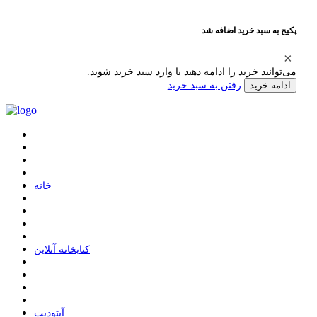
پکیج به سبد خرید اضافه شد
می‌توانید خرید را ادامه دهید یا وارد سبد خرید شوید.
رفتن به سبد خرید
ادامه خرید
ﺧﺎﻧﻪ
ﮐﺘﺎﺑﺨﺎﻧﻪ ﺁﻧﻼﯾﻦ
ﺁﭘﺘﻮﺩﯾﺖ