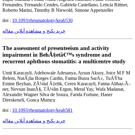
Fernandes, Fernando Cendes, Gabriela Castellano, Leticia Rittner,
Roberto Marini, Timothy B Niewold, Simone Appenzeller
doi :
10.1093/rheumatology/keab530
خرید پکیج و مشاهده آنلاین مقاله
The assessment of presenteeism and activity
impairment in BehÃ§etâ€™s syndrome and
recurrent aphthous stomatitis: a multicentre study
Umit Karacayli, Adebowale Adesanya, Aysun Aksoy, Joice M F M
Belem, NatÃ¡lia Borges Cardin, Fatma Busra SarÄ±, TuÄŸba
Emine Beyhan, ZÃ¼lal Ã‡elik, Ceren Karacayli, Fatma Alibaz-Ã–
ner, Nevsun InanÃ§, TÃ¼lin Ergun, Meral Yay, Wafa Madanat,
Alexandre Wagner Silva de Souza, Farida Fortune, Haner
Direskeneli, Gonca Mumcu
doi :
10.1093/rheumatology/keab581
خرید پکیج و مشاهده آنلاین مقاله