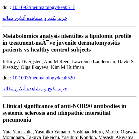
doi :
10.1093/rheumatology/keab517
خرید پکیج و مشاهده آنلاین مقاله
Metabolomics analysis identifies a lipidomic profile
in treatment-naÃ¯ve juvenile dermatomyositis
patients vs healthy control subjects
Jeffrey A Dvergsten, Ann M Reed, Lawrence Landerman, David S
Pisetsky, Olga Ilkayeva, Kim M Huffman
doi :
10.1093/rheumatology/keab520
خرید پکیج و مشاهده آنلاین مقاله
Clinical significance of anti-NOR90 antibodies in
systemic sclerosis and idiopathic interstitial
pneumonia
Yuta Yamashita, Yasuhiko Yamano, Yoshinao Muro, Mariko Ogawa-
Momohara, Takuya Takeichi, Yasuhiro Kondoh, Masashi Akiyama