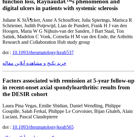
function loss, Raynaudâ€™s phenomenon and
digital ulcers in patients with systemic sclerosis
Juliane K StÃ¶cker, Anne A Schouffoer, Julia Spierings, Marisca R
Schriemer, Judith Potjewijd, Lian de Pundert, Frank H J van den
Hoogen, Maria W G Nijhuis-van der Sanden, J Bart Staal, Ton
Satink, Madelon C Vonk, Cornelia H M van den Ende, the Arthritis
Research and Collaboration Hub study group
doi :
10.1093/rheumatology/keab537
خرید پکیج و مشاهده آنلاین مقاله
Factors associated with remission at 5-year follow-up
in recent-onset axial spondyloarthritis: results from
the DESIR cohort
Laura Pina Vegas, Emilie Sbidian, Daniel Wendling, Philippe
Goupille, Salah Ferkal, Philippe Le Corvoisier, Bijan Ghaleh, Alain
Luciani, Pascal Claudepierre
doi :
10.1093/rheumatology/keab565