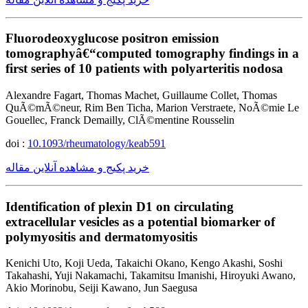
Fluorodeoxyglucose positron emission
tomographyâ€“computed tomography findings in a
first series of 10 patients with polyarteritis nodosa
Alexandre Fagart, Thomas Machet, Guillaume Collet, Thomas
QuÃ©mÃ©neur, Rim Ben Ticha, Marion Verstraete, NoÃ©mie Le
Gouellec, Franck Demailly, ClÃ©mentine Rousselin
doi :
10.1093/rheumatology/keab591
خرید پکیج و مشاهده آنلاین مقاله
Identification of plexin D1 on circulating
extracellular vesicles as a potential biomarker of
polymyositis and dermatomyositis
Kenichi Uto, Koji Ueda, Takaichi Okano, Kengo Akashi, Soshi
Takahashi, Yuji Nakamachi, Takamitsu Imanishi, Hiroyuki Awano,
Akio Morinobu, Seiji Kawano, Jun Saegusa