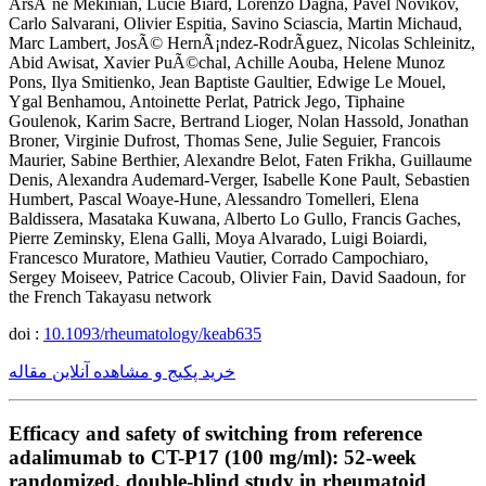
ArsÃ¨ne Mekinian, Lucie Biard, Lorenzo Dagna, Pavel Novikov,
Carlo Salvarani, Olivier Espitia, Savino Sciascia, Martin Michaud,
Marc Lambert, JosÃ© HernÃ¡ndez-RodrÃ­guez, Nicolas Schleinitz,
Abid Awisat, Xavier PuÃ©chal, Achille Aouba, Helene Munoz
Pons, Ilya Smitienko, Jean Baptiste Gaultier, Edwige Le Mouel,
Ygal Benhamou, Antoinette Perlat, Patrick Jego, Tiphaine
Goulenok, Karim Sacre, Bertrand Lioger, Nolan Hassold, Jonathan
Broner, Virginie Dufrost, Thomas Sene, Julie Seguier, Francois
Maurier, Sabine Berthier, Alexandre Belot, Faten Frikha, Guillaume
Denis, Alexandra Audemard-Verger, Isabelle Kone Pault, Sebastien
Humbert, Pascal Woaye-Hune, Alessandro Tomelleri, Elena
Baldissera, Masataka Kuwana, Alberto Lo Gullo, Francis Gaches,
Pierre Zeminsky, Elena Galli, Moya Alvarado, Luigi Boiardi,
Francesco Muratore, Mathieu Vautier, Corrado Campochiaro,
Sergey Moiseev, Patrice Cacoub, Olivier Fain, David Saadoun, for
the French Takayasu network
doi :
10.1093/rheumatology/keab635
خرید پکیج و مشاهده آنلاین مقاله
Efficacy and safety of switching from reference
adalimumab to CT-P17 (100 mg/ml): 52-week
randomized, double-blind study in rheumatoid