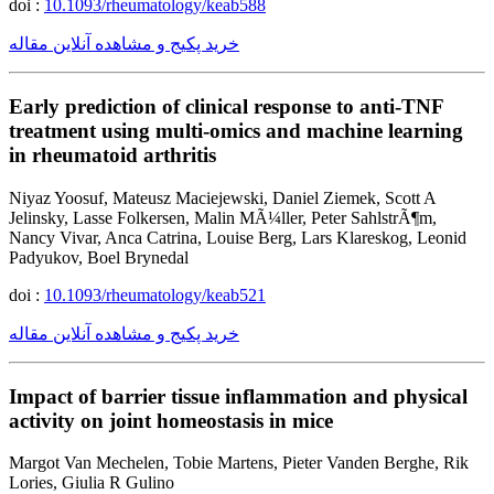
doi :
10.1093/rheumatology/keab588
خرید پکیج و مشاهده آنلاین مقاله
Early prediction of clinical response to anti-TNF
treatment using multi-omics and machine learning
in rheumatoid arthritis
Niyaz Yoosuf, Mateusz Maciejewski, Daniel Ziemek, Scott A
Jelinsky, Lasse Folkersen, Malin MÃ¼ller, Peter SahlstrÃ¶m,
Nancy Vivar, Anca Catrina, Louise Berg, Lars Klareskog, Leonid
Padyukov, Boel Brynedal
doi :
10.1093/rheumatology/keab521
خرید پکیج و مشاهده آنلاین مقاله
Impact of barrier tissue inflammation and physical
activity on joint homeostasis in mice
Margot Van Mechelen, Tobie Martens, Pieter Vanden Berghe, Rik
Lories, Giulia R Gulino