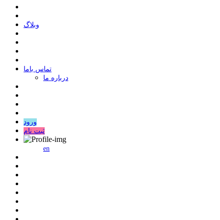
وبلاگ
ﺗﻤﺎﺱ ﺑﺎﻣﺎ
درباره ما
ورود
ثبت نام
en