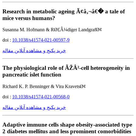
Research in metabolic ageing Ã¢â‚¬â€� a tale of
mice versus humans?
Susanna M. Hofmann & RØ£Â¼diger LandgrafØ¢
doi :
10.1038/s41574-021-00597-9
خرید پکیج و مشاهده آنلاین مقاله
The physiological role of ÃŽÂ²-cell heterogeneity in
pancreatic islet function
Richard K. P. Benninger & Vira KravetsØ¢
doi :
10.1038/s41574-021-00568-0
خرید پکیج و مشاهده آنلاین مقاله
Adaptive immune cells shape obesity-associated type
2 diabetes mellitus and less prominent comorbidities