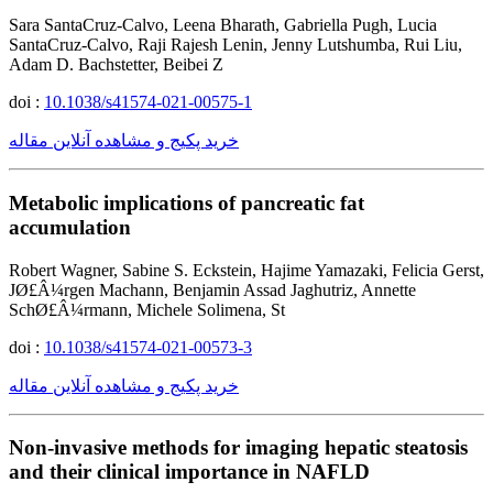
Sara SantaCruz-Calvo, Leena Bharath, Gabriella Pugh, Lucia
SantaCruz-Calvo, Raji Rajesh Lenin, Jenny Lutshumba, Rui Liu,
Adam D. Bachstetter, Beibei Z
doi :
10.1038/s41574-021-00575-1
خرید پکیج و مشاهده آنلاین مقاله
Metabolic implications of pancreatic fat
accumulation
Robert Wagner, Sabine S. Eckstein, Hajime Yamazaki, Felicia Gerst,
JØ£Â¼rgen Machann, Benjamin Assad Jaghutriz, Annette
SchØ£Â¼rmann, Michele Solimena, St
doi :
10.1038/s41574-021-00573-3
خرید پکیج و مشاهده آنلاین مقاله
Non-invasive methods for imaging hepatic steatosis
and their clinical importance in NAFLD