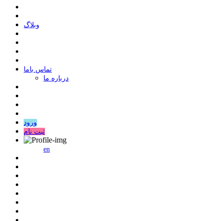
وبلاگ
ﺗﻤﺎﺱ ﺑﺎﻣﺎ
درباره ما
ورود
ثبت نام
en