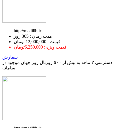
http://medilib.ir
ﻣﺪﺕ ﺯﻣﺎﻥ : 365 ﺭﻭﺯ
قیمت : 12,000,000 تومان
قیمت ویژه : 6,250,000تومان
سفارش
دسترسی ۳ ماهه به بیش از ۵۰۰ ژورنال روز جهان موجود در
سامانه