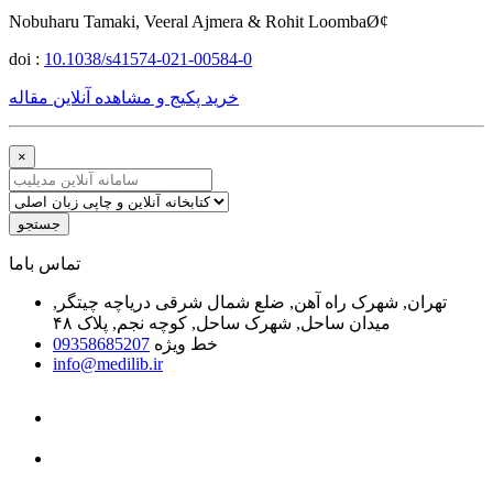
Nobuharu Tamaki, Veeral Ajmera & Rohit LoombaØ¢
doi :
10.1038/s41574-021-00584-0
خرید پکیج و مشاهده آنلاین مقاله
×
جستجو
ﺗﻤﺎﺱ ﺑﺎﻣﺎ
تهران, شهرک راه آهن, ضلع شمال شرقی دریاچه چیتگر,
میدان ساحل, شهرک ساحل, کوچه نجم, پلاک ۴۸
خط ویژه
09358685207
info@medilib.ir