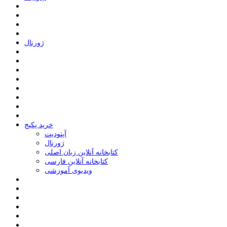
ﮊﻭﺭﻧﺎﻝ
خرید پکیج
ﺁﭘﺘﻮﺩﯾﺖ
ﮊﻭﺭﻧﺎﻝ
کتابخانه آنلاین زبان اصلی
کتابخانه آنلاین فارسی
ویدیوی آموزشی