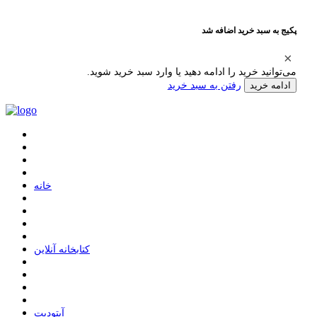
پکیج به سبد خرید اضافه شد
می‌توانید خرید را ادامه دهید یا وارد سبد خرید شوید.
رفتن به سبد خرید
ادامه خرید
ﺧﺎﻧﻪ
ﮐﺘﺎﺑﺨﺎﻧﻪ ﺁﻧﻼﯾﻦ
ﺁﭘﺘﻮﺩﯾﺖ