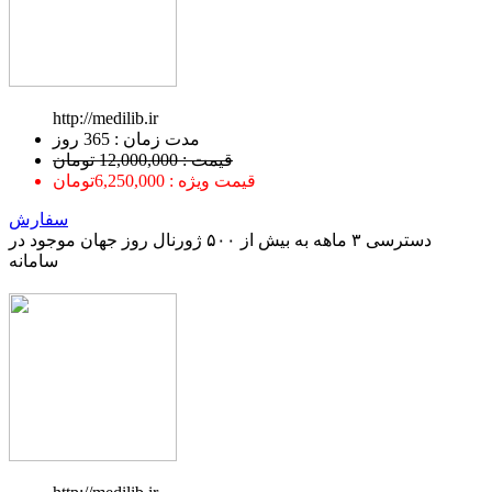
http://medilib.ir
ﻣﺪﺕ ﺯﻣﺎﻥ : 365 ﺭﻭﺯ
قیمت : 12,000,000 تومان
قیمت ویژه : 6,250,000تومان
سفارش
دسترسی ۳ ماهه به بیش از ۵۰۰ ژورنال روز جهان موجود در
سامانه