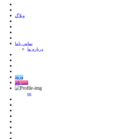
وبلاگ
ﺗﻤﺎﺱ ﺑﺎﻣﺎ
درباره ما
ورود
ثبت نام
en