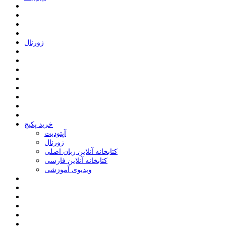
ﮊﻭﺭﻧﺎﻝ
خرید پکیج
ﺁﭘﺘﻮﺩﯾﺖ
ﮊﻭﺭﻧﺎﻝ
کتابخانه آنلاین زبان اصلی
کتابخانه آنلاین فارسی
ویدیوی آموزشی