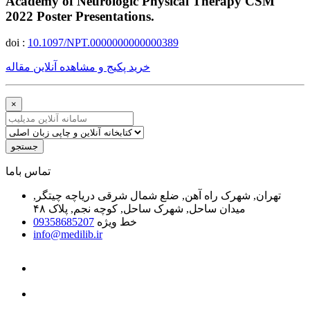
Academy of Neurologic Physical Therapy CSM
2022 Poster Presentations.
doi :
10.1097/NPT.0000000000000389
خرید پکیج و مشاهده آنلاین مقاله
×
جستجو
ﺗﻤﺎﺱ ﺑﺎﻣﺎ
تهران, شهرک راه آهن, ضلع شمال شرقی دریاچه چیتگر,
میدان ساحل, شهرک ساحل, کوچه نجم, پلاک ۴۸
خط ویژه
09358685207
info@medilib.ir