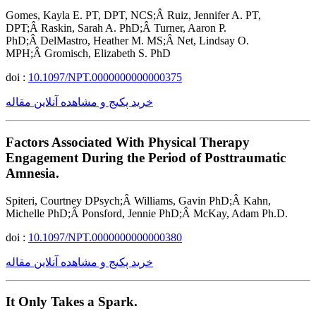
Gomes, Kayla E. PT, DPT, NCS;Â Ruiz, Jennifer A. PT,
DPT;Â Raskin, Sarah A. PhD;Â Turner, Aaron P.
PhD;Â DelMastro, Heather M. MS;Â Net, Lindsay O.
MPH;Â Gromisch, Elizabeth S. PhD
doi :
10.1097/NPT.0000000000000375
خرید پکیج و مشاهده آنلاین مقاله
Factors Associated With Physical Therapy
Engagement During the Period of Posttraumatic
Amnesia.
Spiteri, Courtney DPsych;Â Williams, Gavin PhD;Â Kahn,
Michelle PhD;Â Ponsford, Jennie PhD;Â McKay, Adam Ph.D.
doi :
10.1097/NPT.0000000000000380
خرید پکیج و مشاهده آنلاین مقاله
It Only Takes a Spark.