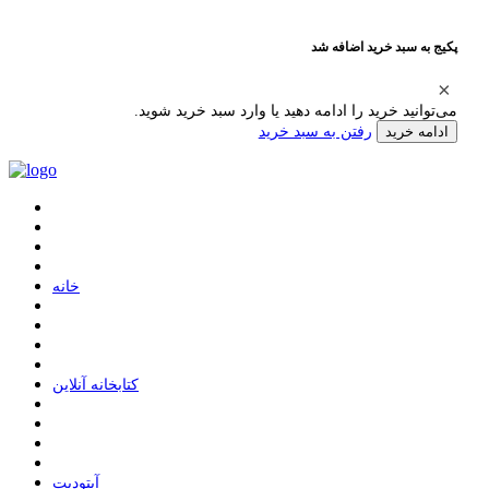
پکیج به سبد خرید اضافه شد
می‌توانید خرید را ادامه دهید یا وارد سبد خرید شوید.
رفتن به سبد خرید
ادامه خرید
ﺧﺎﻧﻪ
ﮐﺘﺎﺑﺨﺎﻧﻪ ﺁﻧﻼﯾﻦ
ﺁﭘﺘﻮﺩﯾﺖ