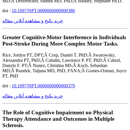
MD;Â DeBreucker, Sandra MD, PhD;Â Baudry, Stephane Ph.D.
doi :
10.1097/NPT.0000000000000386
خرید پکیج و مشاهده آنلاین مقاله
Greater Cognitive-Motor Interference in Individuals
Post-Stroke During More Complex Motor Tasks.
Rice, Jordyn PT, DPT;Â Corp, Daniel T. PhD;Â Swarowsky,
Alessandra PT, PhD;Â Cahalin, Lawrence P. PT, PhD;Â Cabral,
Danylo F. PT;Â Nunez, Christina MS;Â Koch, Sebastian
MD;Â Rundek, Tatjana MD, PhD, FANA;Â Gomes-Osman, Joyce
PT, PhD
doi :
10.1097/NPT.0000000000000379
خرید پکیج و مشاهده آنلاین مقاله
The Role of Cognitive Impairment on Physical
Therapy Attendance and Outcomes in Multiple
Sclerosis.