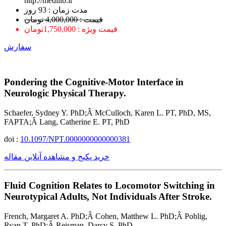
http://medilib.ir
ﻣﺪﺕ ﺯﻣﺎﻥ : 93 ﺭﻭﺯ
قیمت : 4,000,000 تومان
قیمت ویژه : 1,750,000تومان
سفارش
Pondering the Cognitive-Motor Interface in
Neurologic Physical Therapy.
Schaefer, Sydney Y. PhD;Â McCulloch, Karen L. PT, PhD, MS,
FAPTA;Â Lang, Catherine E. PT, PhD
doi :
10.1097/NPT.0000000000000381
خرید پکیج و مشاهده آنلاین مقاله
Fluid Cognition Relates to Locomotor Switching in
Neurotypical Adults, Not Individuals After Stroke.
French, Margaret A. PhD;Â Cohen, Matthew L. PhD;Â Pohlig,
Ryan T. PhD;Â Reisman, Darcy S. PhD