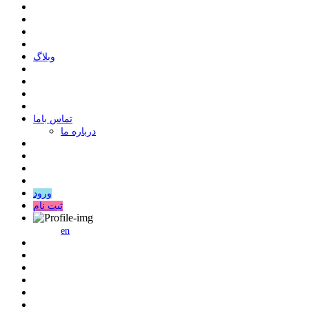
وبلاگ
ﺗﻤﺎﺱ ﺑﺎﻣﺎ
درباره ما
ورود
ثبت نام
en