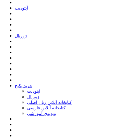
ﺁﭘﺘﻮﺩﯾﺖ
ﮊﻭﺭﻧﺎﻝ
خرید پکیج
ﺁﭘﺘﻮﺩﯾﺖ
ﮊﻭﺭﻧﺎﻝ
کتابخانه آنلاین زبان اصلی
کتابخانه آنلاین فارسی
ویدیوی آموزشی