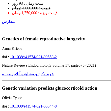
ﻣﺪﺕ ﺯﻣﺎﻥ : 93 ﺭﻭﺯ
قیمت : 4,000,000 تومان
قیمت ویژه : 1,750,000تومان
سفارش
Genetics of female reproductive longevity
Anna Kriebs
doi :
10.1038/s41574-021-00558-2
Nature Reviews Endocrinology volume 17, page575 (2021)
خرید پکیج و مشاهده آنلاین مقاله
Genetic variation predicts glucocorticoid action
Olivia Tysoe
doi :
10.1038/s41574-021-00544-8