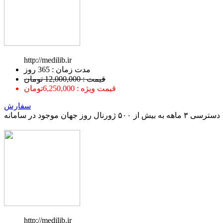
http://medilib.ir
ﻣﺪﺕ ﺯﻣﺎﻥ : 365 ﺭﻭﺯ
قیمت : 12,000,000 تومان
قیمت ویژه : 6,250,000تومان
سفارش
دسترسی ۳ ماهه به بیش از ۵۰۰ ژورنال روز جهان موجود در سامانه
http://medilib.ir