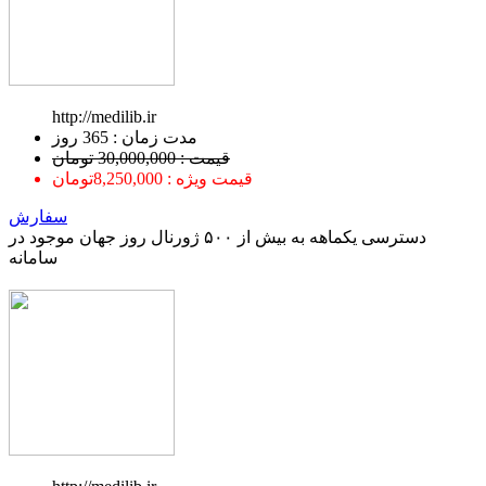
http://medilib.ir
ﻣﺪﺕ ﺯﻣﺎﻥ : 365 ﺭﻭﺯ
قیمت : 30,000,000 تومان
قیمت ویژه : 8,250,000تومان
سفارش
دسترسی یکماهه به بیش از ۵۰۰ ژورنال روز جهان موجود در
سامانه