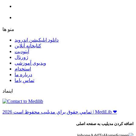
ﻣﻨﻮ ﻫﺎ
دانلود اپلیکیشن اندروید
ﮐﺘﺎﺑﺨﺎﻧﻪ ﺁﻧﻼﯾﻦ
ﺁﭘﺘﻮﺩﯾﺖ
ﮊﻭﺭﻧﺎﻝ
ویدیوی آموزشی
استخدام
درباره ما
ﺗﻤﺎﺱ ﺑﺎﻣﺎ
اینماد
ﺗﻤﺎﻣﻲ ﺣﻘﻮﻕ ﺑﺮاﻱ ﻣﺪﻳﻠﻴﺐ ﻣﺤﻔﻮﻅ اﺳﺖ 2026 | MediLib ❤
اضافه کردن مدیلیب به صفحه اصلی