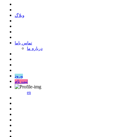
وبلاگ
ﺗﻤﺎﺱ ﺑﺎﻣﺎ
درباره ما
ورود
ثبت نام
en