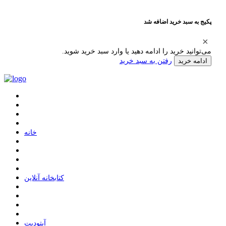
پکیج به سبد خرید اضافه شد
می‌توانید خرید را ادامه دهید یا وارد سبد خرید شوید.
رفتن به سبد خرید
ادامه خرید
ﺧﺎﻧﻪ
ﮐﺘﺎﺑﺨﺎﻧﻪ ﺁﻧﻼﯾﻦ
ﺁﭘﺘﻮﺩﯾﺖ