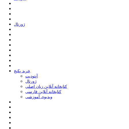
ﮊﻭﺭﻧﺎﻝ
خرید پکیج
ﺁﭘﺘﻮﺩﯾﺖ
ﮊﻭﺭﻧﺎﻝ
کتابخانه آنلاین زبان اصلی
کتابخانه آنلاین فارسی
ویدیوی آموزشی