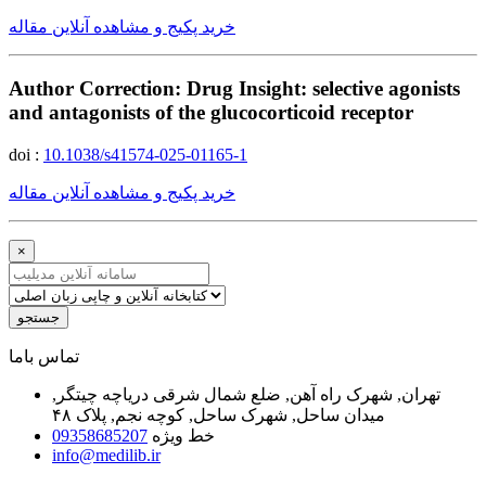
خرید پکیج و مشاهده آنلاین مقاله
Author Correction: Drug Insight: selective agonists
and antagonists of the glucocorticoid receptor
doi :
10.1038/s41574-025-01165-1
خرید پکیج و مشاهده آنلاین مقاله
×
جستجو
ﺗﻤﺎﺱ ﺑﺎﻣﺎ
تهران, شهرک راه آهن, ضلع شمال شرقی دریاچه چیتگر,
میدان ساحل, شهرک ساحل, کوچه نجم, پلاک ۴۸
خط ویژه
09358685207
info@medilib.ir