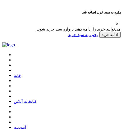
پکیج به سبد خرید اضافه شد
می‌توانید خرید را ادامه دهید یا وارد سبد خرید شوید.
رفتن به سبد خرید
ادامه خرید
ﺧﺎﻧﻪ
ﮐﺘﺎﺑﺨﺎﻧﻪ ﺁﻧﻼﯾﻦ
ﺁﭘﺘﻮﺩﯾﺖ