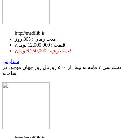
http://medilib.ir
ﻣﺪﺕ ﺯﻣﺎﻥ : 365 ﺭﻭﺯ
قیمت : 12,000,000 تومان
قیمت ویژه : 6,250,000تومان
سفارش
دسترسی ۳ ماهه به بیش از ۵۰۰ ژورنال روز جهان موجود در
سامانه