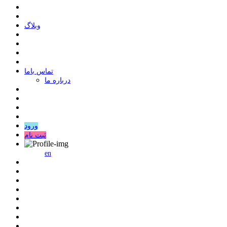
وبلاگ
ﺗﻤﺎﺱ ﺑﺎﻣﺎ
درباره ما
ورود
ثبت نام
en