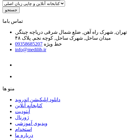
جستجو
ﺗﻤﺎﺱ ﺑﺎﻣﺎ
تهران, شهرک راه آهن, ضلع شمال شرقی دریاچه چیتگر,
میدان ساحل, شهرک ساحل, کوچه نجم, پلاک ۴۸
خط ویژه
09358685207
info@medilib.ir
ﻣﻨﻮ ﻫﺎ
دانلود اپلیکیشن اندروید
ﮐﺘﺎﺑﺨﺎﻧﻪ ﺁﻧﻼﯾﻦ
ﺁﭘﺘﻮﺩﯾﺖ
ﮊﻭﺭﻧﺎﻝ
ویدیوی آموزشی
استخدام
درباره ما