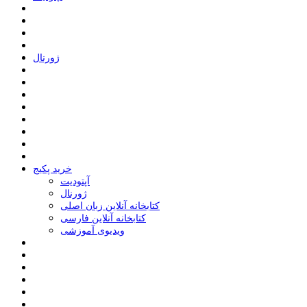
ﮊﻭﺭﻧﺎﻝ
خرید پکیج
ﺁﭘﺘﻮﺩﯾﺖ
ﮊﻭﺭﻧﺎﻝ
کتابخانه آنلاین زبان اصلی
کتابخانه آنلاین فارسی
ویدیوی آموزشی