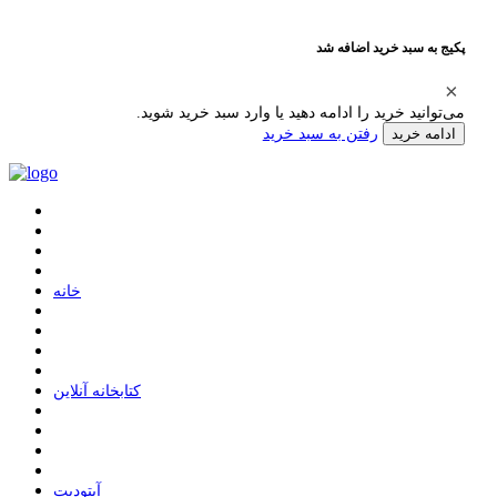
پکیج به سبد خرید اضافه شد
می‌توانید خرید را ادامه دهید یا وارد سبد خرید شوید.
رفتن به سبد خرید
ادامه خرید
ﺧﺎﻧﻪ
ﮐﺘﺎﺑﺨﺎﻧﻪ ﺁﻧﻼﯾﻦ
ﺁﭘﺘﻮﺩﯾﺖ