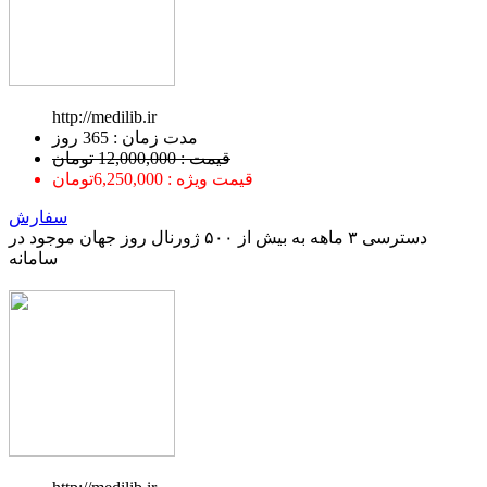
http://medilib.ir
ﻣﺪﺕ ﺯﻣﺎﻥ : 365 ﺭﻭﺯ
قیمت : 12,000,000 تومان
قیمت ویژه : 6,250,000تومان
سفارش
دسترسی ۳ ماهه به بیش از ۵۰۰ ژورنال روز جهان موجود در
سامانه