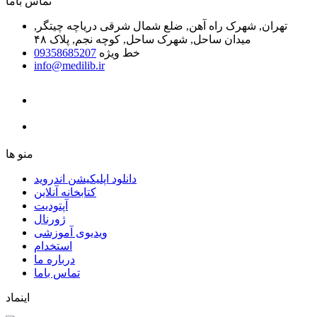
ﺗﻤﺎﺱ ﺑﺎﻣﺎ
تهران, شهرک راه آهن, ضلع شمال شرقی دریاچه چیتگر,
میدان ساحل, شهرک ساحل, کوچه نجم, پلاک ۴۸
خط ویژه
09358685207
info@medilib.ir
ﻣﻨﻮ ﻫﺎ
دانلود اپلیکیشن اندروید
ﮐﺘﺎﺑﺨﺎﻧﻪ ﺁﻧﻼﯾﻦ
ﺁﭘﺘﻮﺩﯾﺖ
ﮊﻭﺭﻧﺎﻝ
ویدیوی آموزشی
استخدام
درباره ما
ﺗﻤﺎﺱ ﺑﺎﻣﺎ
اینماد