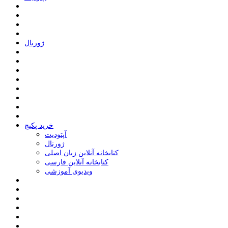
ﮊﻭﺭﻧﺎﻝ
خرید پکیج
ﺁﭘﺘﻮﺩﯾﺖ
ﮊﻭﺭﻧﺎﻝ
کتابخانه آنلاین زبان اصلی
کتابخانه آنلاین فارسی
ویدیوی آموزشی