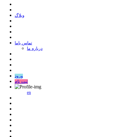
وبلاگ
ﺗﻤﺎﺱ ﺑﺎﻣﺎ
درباره ما
ورود
ثبت نام
en