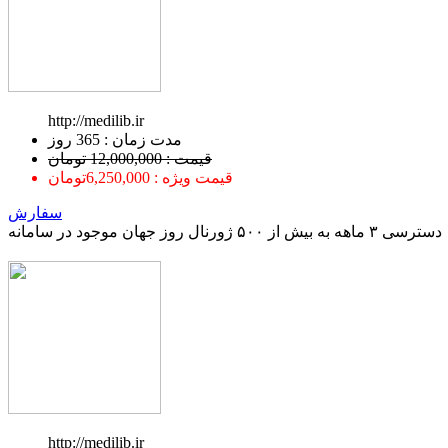
http://medilib.ir
ﻣﺪﺕ ﺯﻣﺎﻥ : 365 ﺭﻭﺯ
قیمت : 12,000,000 تومان
قیمت ویژه : 6,250,000تومان
سفارش
دسترسی ۳ ماهه به بیش از ۵۰۰ ژورنال روز جهان موجود در سامانه
http://medilib.ir