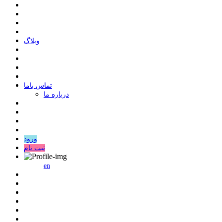
وبلاگ
ﺗﻤﺎﺱ ﺑﺎﻣﺎ
درباره ما
ورود
ثبت نام
en