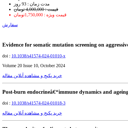
ﻣﺪﺕ ﺯﻣﺎﻥ : 93 ﺭﻭﺯ
قیمت : 4,000,000 تومان
قیمت ویژه : 1,750,000تومان
سفارش
Evidence for somatic mutation screening on aggressi
doi :
10.1038/s41574-024-01010-x
Volume 20 Issue 10, October 2024
خرید پکیج و مشاهده آنلاین مقاله
Post-burn endocrineâ€“immune dynamics and ageing 
doi :
10.1038/s41574-024-01018-3
خرید پکیج و مشاهده آنلاین مقاله