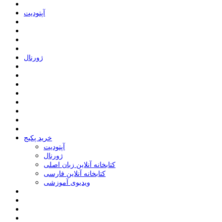
ﺁﭘﺘﻮﺩﯾﺖ
ﮊﻭﺭﻧﺎﻝ
خرید پکیج
ﺁﭘﺘﻮﺩﯾﺖ
ﮊﻭﺭﻧﺎﻝ
کتابخانه آنلاین زبان اصلی
کتابخانه آنلاین فارسی
ویدیوی آموزشی