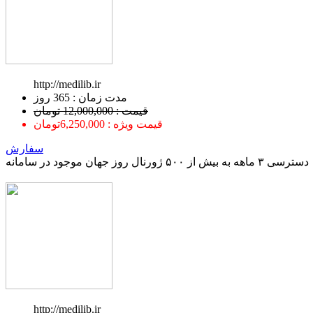
http://medilib.ir
ﻣﺪﺕ ﺯﻣﺎﻥ : 365 ﺭﻭﺯ
قیمت : 12,000,000 تومان
قیمت ویژه : 6,250,000تومان
سفارش
دسترسی ۳ ماهه به بیش از ۵۰۰ ژورنال روز جهان موجود در سامانه
http://medilib.ir