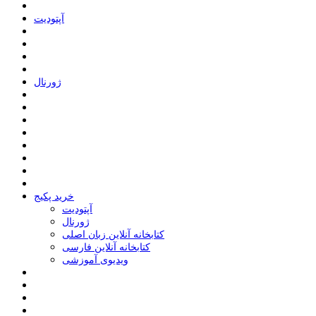
ﺁﭘﺘﻮﺩﯾﺖ
ﮊﻭﺭﻧﺎﻝ
خرید پکیج
ﺁﭘﺘﻮﺩﯾﺖ
ﮊﻭﺭﻧﺎﻝ
کتابخانه آنلاین زبان اصلی
کتابخانه آنلاین فارسی
ویدیوی آموزشی