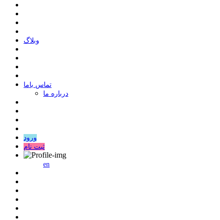
وبلاگ
ﺗﻤﺎﺱ ﺑﺎﻣﺎ
درباره ما
ورود
ثبت نام
en