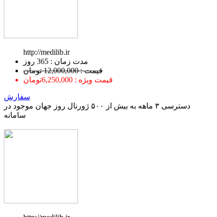
http://medilib.ir
ﻣﺪﺕ ﺯﻣﺎﻥ : 365 ﺭﻭﺯ
قیمت : 12,000,000 تومان
قیمت ویژه : 6,250,000تومان
سفارش
دسترسی ۳ ماهه به بیش از ۵۰۰ ژورنال روز جهان موجود در
سامانه