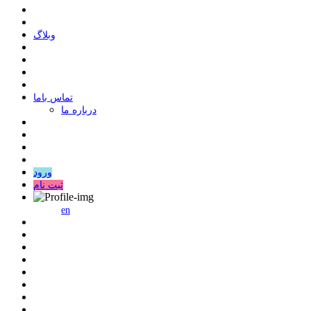
وبلاگ
ﺗﻤﺎﺱ ﺑﺎﻣﺎ
درباره ما
ورود
ثبت نام
en