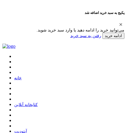
پکیج به سبد خرید اضافه شد
می‌توانید خرید را ادامه دهید یا وارد سبد خرید شوید.
رفتن به سبد خرید
ادامه خرید
ﺧﺎﻧﻪ
ﮐﺘﺎﺑﺨﺎﻧﻪ ﺁﻧﻼﯾﻦ
ﺁﭘﺘﻮﺩﯾﺖ