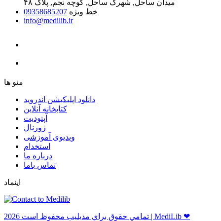
میدان ساحل, شهرک ساحل, کوچه نجم, پلاک ۴۸
خط ویژه
09358685207
info@medilib.ir
ﻣﻨﻮ ﻫﺎ
دانلود اپلیکیشن اندروید
ﮐﺘﺎﺑﺨﺎﻧﻪ ﺁﻧﻼﯾﻦ
ﺁﭘﺘﻮﺩﯾﺖ
ﮊﻭﺭﻧﺎﻝ
ویدیوی آموزشی
استخدام
درباره ما
ﺗﻤﺎﺱ ﺑﺎﻣﺎ
اینماد
ﺗﻤﺎﻣﻲ ﺣﻘﻮﻕ ﺑﺮاﻱ ﻣﺪﻳﻠﻴﺐ ﻣﺤﻔﻮﻅ اﺳﺖ 2026 | MediLib ❤