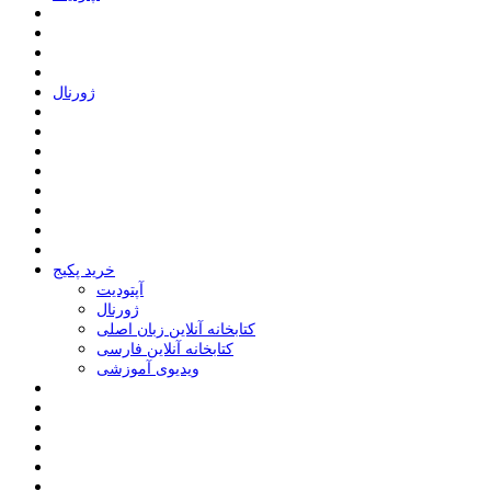
ﮊﻭﺭﻧﺎﻝ
خرید پکیج
ﺁﭘﺘﻮﺩﯾﺖ
ﮊﻭﺭﻧﺎﻝ
کتابخانه آنلاین زبان اصلی
کتابخانه آنلاین فارسی
ویدیوی آموزشی