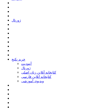
ﮊﻭﺭﻧﺎﻝ
خرید پکیج
ﺁﭘﺘﻮﺩﯾﺖ
ﮊﻭﺭﻧﺎﻝ
کتابخانه آنلاین زبان اصلی
کتابخانه آنلاین فارسی
ویدیوی آموزشی