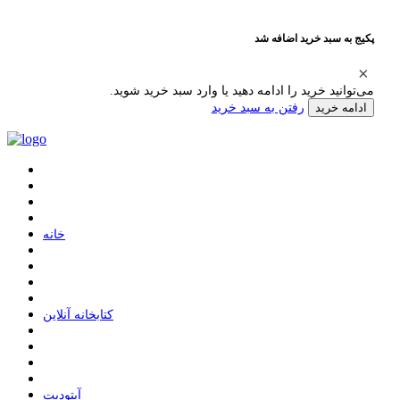
پکیج به سبد خرید اضافه شد
می‌توانید خرید را ادامه دهید یا وارد سبد خرید شوید.
رفتن به سبد خرید
ادامه خرید
ﺧﺎﻧﻪ
ﮐﺘﺎﺑﺨﺎﻧﻪ ﺁﻧﻼﯾﻦ
ﺁﭘﺘﻮﺩﯾﺖ