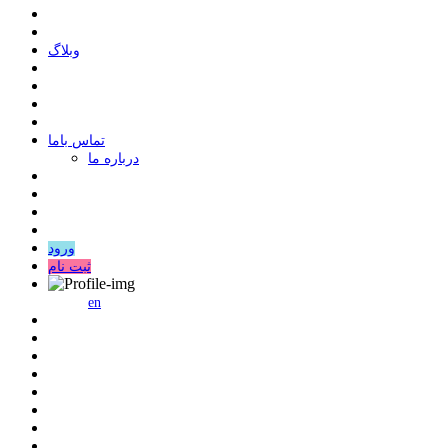
وبلاگ
ﺗﻤﺎﺱ ﺑﺎﻣﺎ
درباره ما
ورود
ثبت نام
en